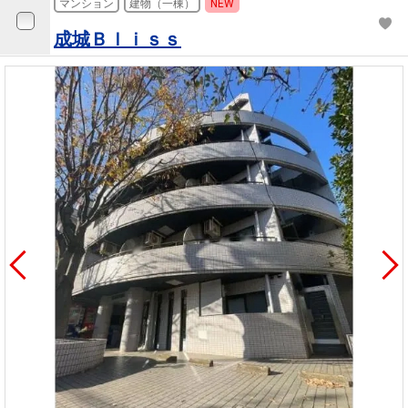
マンション
建物（一棟）
NEW
成城Ｂｌｉｓｓ