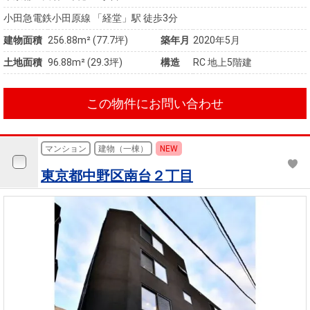
小田急電鉄小田原線 「経堂」駅 徒歩3分
建物面積
256.88m² (77.7坪)
築年月
2020年5月
土地面積
96.88m² (29.3坪)
構造
RC 地上5階建
この物件にお問い合わせ
マンション
建物（一棟）
NEW
東京都中野区南台２丁目