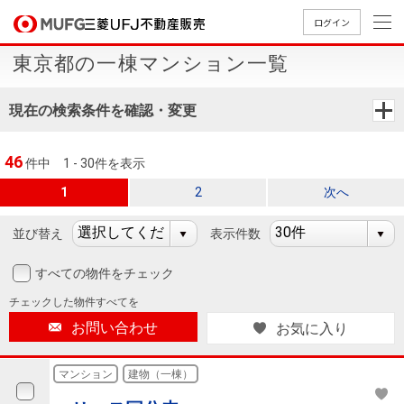
ログイン
東京都の一棟マンション一覧
買いたい
現在の検索条件を確認・変更
売りたい
46
件中
1 - 30件を表示
店舗案内
1
2
次へ
買いたいTOP
売りたいTOP
店舗案内TOP
会社情報TOP
採用情報TOP
会社情報
並び替え
表示件数
すべての物件をチェック
採用情報
店舗のご
ごあいさ
新卒採用
店舗のご
会社概
キャリア
店舗のご
MUFG
中古
無
新
売
A
チェックした
物件すべてを
案内（首
つ
情報
案内（名
要
採用情報
案内（関
Way
マン
料
築・
却
お問い合わせ
お気に入り
都圏）
古屋）
西）
法人のお客さま
ショ
査
中古
相
経営ビジ
役員一
組織図
ンを
定
一戸
談
マンション
建物（一棟）
ョン
覧
探す
建て
提携企業にお勤めの方