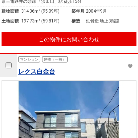
京王電鉄井の頭線 「浜田山」駅 徒歩15分
建物面積
314.36m² (95.09坪)
築年月
2004年9月
土地面積
197.73m² (59.81坪)
構造
鉄骨造 地上3階建
この物件にお問い合わせ
マンション
建物（一棟）
レクス白金台