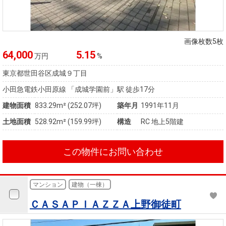
画像枚数5枚
64,000
5.15
万円
%
東京都世田谷区成城９丁目
小田急電鉄小田原線 「成城学園前」駅 徒歩17分
建物面積
833.29m² (252.07坪)
築年月
1991年11月
土地面積
528.92m² (159.99坪)
構造
RC 地上5階建
この物件にお問い合わせ
マンション
建物（一棟）
ＣＡＳＡＰＩＡＺＺＡ上野御徒町