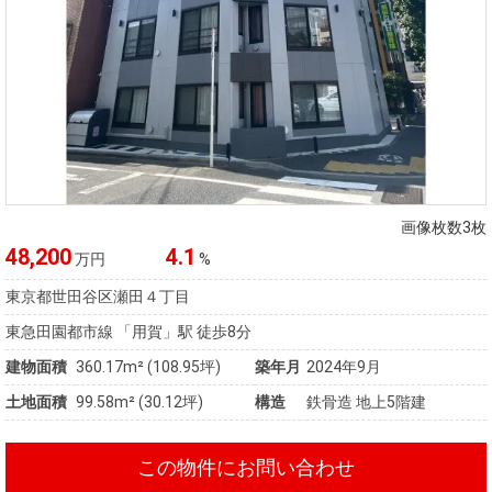
画像枚数3枚
48,200
4.1
万円
%
東京都世田谷区瀬田４丁目
東急田園都市線 「用賀」駅 徒歩8分
建物面積
360.17m² (108.95坪)
築年月
2024年9月
土地面積
99.58m² (30.12坪)
構造
鉄骨造 地上5階建
この物件にお問い合わせ