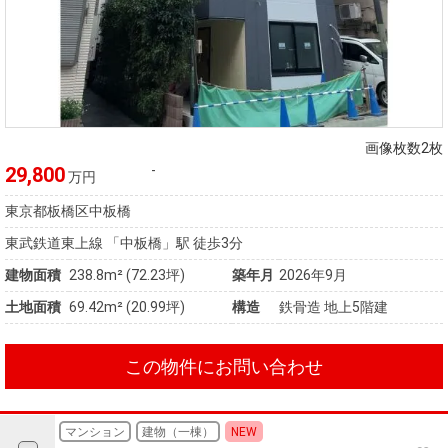
画像枚数2枚
-
29,800
万円
東京都板橋区中板橋
東武鉄道東上線 「中板橋」駅 徒歩3分
建物面積
238.8m² (72.23坪)
築年月
2026年9月
土地面積
69.42m² (20.99坪)
構造
鉄骨造 地上5階建
この物件にお問い合わせ
マンション
建物（一棟）
NEW