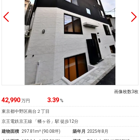
画像枚数3枚
42,990
3.39
万円
%
東京都中野区南台２丁目
京王電鉄京王線 「幡ヶ谷」駅 徒歩12分
建物面積
297.81m² (90.08坪)
築年月
2025年8月