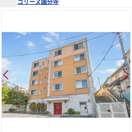
コリーヌ国分寺
を探
本社地
ニュース
沿革
す
売却
会員ページ
図
リリース
投
時手
事業
資
取り
用物
会社案内
閉じる
用
金額
件を
（電子ブ
物
試算
探す
ック版）
件
を
売却向け
周辺相場
住まい1プ
探
サービス
検索
ラス（お
す
役立ちコ
ラム）
購入向け
住宅ロー
住まい1プ
住まいと
売却ガイ
サービス
ンシミュ
ラス（お
暮らしの
ド
レーショ
役立ちコ
税金の本
ン
ラム）
（電子ブ