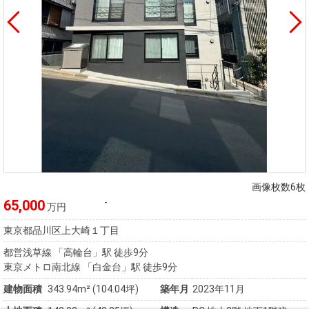
画像枚数6枚
-
65,000
万円
東京都品川区上大崎１丁目
都営浅草線 「高輪台」駅 徒歩9分
東京メトロ南北線 「白金台」駅 徒歩9分
建物面積
343.94m² (104.04坪)
築年月
2023年11月