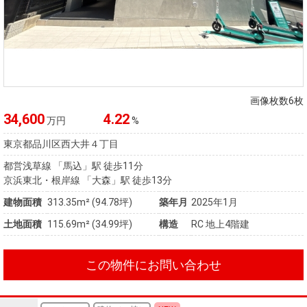
画像枚数6枚
34,600
4.22
万円
%
東京都品川区西大井４丁目
都営浅草線 「馬込」駅 徒歩11分
京浜東北・根岸線 「大森」駅 徒歩13分
建物面積
313.35m² (94.78坪)
築年月
2025年1月
土地面積
115.69m² (34.99坪)
構造
RC 地上4階建
この物件にお問い合わせ