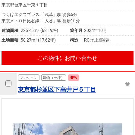
東京都台東区千束１丁目
つくばエクスプレス 「浅草」駅 徒歩5分
東京メトロ日比谷線 「入谷」駅 徒歩10分
建物面積
225.45m² (68.19坪)
築年月
2024年10月
土地面積
58.27m² (17.62坪)
構造
RC 地上6階建
この物件にお問い合わせ
マンション
建物（一棟）
NEW
東京都杉並区下高井戸５丁目