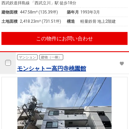
西武鉄道拝島線 「西武立川」駅 徒歩18分
建物面積
447.58m² (135.39坪)
築年月
1993年3月
土地面積
2,418.23m² (731.51坪)
構造
軽量鉄骨 地上2階建
この物件にお問い合わせ
マンション
建物（一棟）
モンシャトー高円寺桃園館