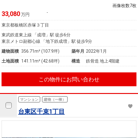
画像枚数7枚
-
33,080
万円
東京都板橋区赤塚３丁目
東武鉄道東上線 「成増」駅 徒歩6分
東京メトロ副都心線 「地下鉄成増」駅 徒歩9分
建物面積
356.71m² (107.9坪)
築年月
2022年1月
土地面積
141.11m² (42.68坪)
構造
鉄骨造 地上4階建
この物件にお問い合わせ
マンション
建物（一棟）
台東区千束1丁目