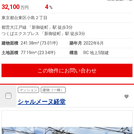
32,100
4
万円
%
東京都台東区小島２丁目
都営大江戸線 「新御徒町」駅 徒歩3分
つくばエクスプレス 「新御徒町」駅 徒歩3分
建物面積
241.38m² (73.01坪)
築年月
2022年6月
土地面積
77.19m² (23.34坪)
構造
RC 地上5階建
この物件にお問い合わせ
マンション
建物（一棟）
シャルメーヌ経堂