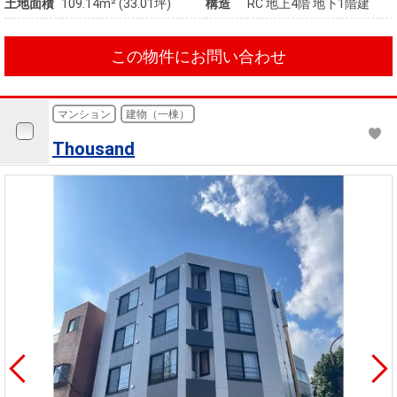
土地面積
109.14m² (33.01坪)
構造
RC 地上4階 地下1階建
この物件にお問い合わせ
マンション
建物（一棟）
Thousand