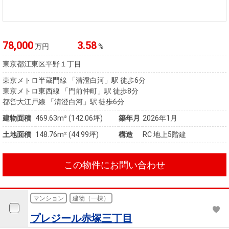
78,000
3.58
万円
%
東京都江東区平野１丁目
東京メトロ半蔵門線 「清澄白河」駅 徒歩6分
東京メトロ東西線 「門前仲町」駅 徒歩8分
都営大江戸線 「清澄白河」駅 徒歩6分
建物面積
469.63m² (142.06坪)
築年月
2026年1月
土地面積
148.76m² (44.99坪)
構造
RC 地上5階建
この物件にお問い合わせ
マンション
建物（一棟）
プレジール赤塚三丁目