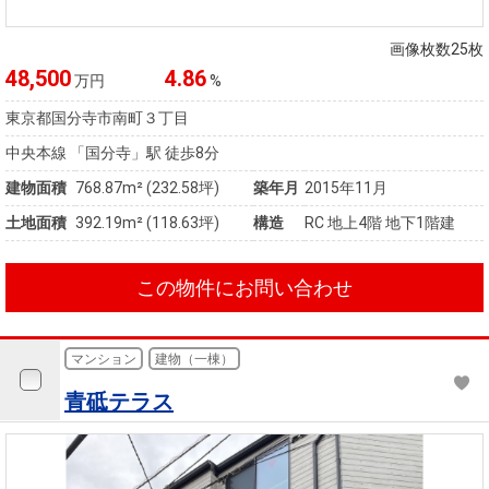
住まいと
ック）
購入ガイ
暮らしの
ド
画像枚数25枚
税金の本
48,500
4.86
万円
%
（電子ブ
ック）
東京都国分寺市南町３丁目
中央本線 「国分寺」駅 徒歩8分
建物面積
768.87m² (232.58坪)
築年月
2015年11月
土地面積
392.19m² (118.63坪)
構造
RC 地上4階 地下1階建
この物件にお問い合わせ
マンション
建物（一棟）
青砥テラス