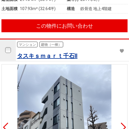
土地面積
107.93m² (32.64坪)
構造
鉄骨造 地上4階建
この物件にお問い合わせ
マンション
建物（一棟）
タスキｓｍａｒｔ千石II