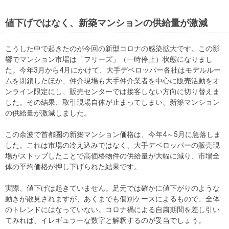
値下げではなく、新築マンションの供給量が激減
こうした中で起きたのが今回の新型コロナの感染拡大です。この影
響でマンション市場は「フリーズ」（一時停止）状態になりまし
た。今年3月から4月にかけて、大手デベロッパー各社はモデルルー
ムを閉鎖したほか、仲介現場も大手仲介業者を中心に販売活動をオ
ンライン限定にし、販売センターでは接客しない方向に切り替えま
した。その結果、取引現場自体が止まってしまい、新築マンション
の供給量が激減しました。
この余波で首都圏の新築マンション価格は、今年4～5月に急落しま
した。これは市場の冷え込みではなく、大手デベロッパーの販売現
場がストップしたことで高価格物件の供給量が大幅に減り、市場全
体の平均価格が押し下げられた結果です。
実際、値下げは起きていません。足元では確かに値下がりのような
動きが散見されますが、あくまでも個別ケースによるもので、全体
のトレンドにはなっていない。コロナ禍による自粛期間を差し引い
てみれば、イレギュラーな数字と解釈するのが妥当でしょう。