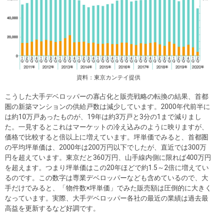
資料：東京カンテイ提供
こうした大手デベロッパーの寡占化と販売戦略の転換の結果、首都
圏の新築マンションの供給戸数は減少しています。2000年代前半に
は約10万戸あったものが、19年は約3万戸と3分の1まで減りまし
た。一見するとこれはマーケットの冷え込みのように映りますが、
価格で比較すると倍以上に増えています。坪単価でみると、首都圏
の平均坪単価は、2000年は200万円以下でしたが、直近では300万
円を超えています。東京だと360万円、山手線内側に限れば400万円
を超えます。つまり坪単価はこの20年ほどで約1.5～2倍に増えてい
るのです。この数字は専業デベロッパーなども含めているので、大
手だけでみると、「物件数×坪単価」でみた販売額は圧倒的に大きく
なっています。実際、大手デベロッパー各社の最近の業績は過去最
高益を更新するなど好調です。