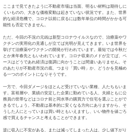
ここまで見てきたように不動産市場は当面、明るい材料は期待しに
くいものの、大きな価格変動は起きていない状況です。また、世界
的な経済危機で、コロナ以前に戻るには数年単位の時間がかかる可
能性も否定できません。
ただ、今回の不況の元凶は新型コロナウイルスなので、治療薬やワ
クチンの実用化の見通しが立てば光明が見えてきます。いま世界を
挙げて治療薬やワクチンの開発が行われています。最短では今秋だ
とか来年春先ともいわれています。コロナ収束のメドが立てば、ペ
ースはどうであれ経済は復調に向かうことは間違いありません。そ
のあたりが不動産市況の底、つまり「買い時」か、どうかを見極め
る一つのポイントになりそうです。
一方で、今回ダメージをほとんど受けていない業種、人たちもいま
す。富裕層や、業績の安定した企業に勤めている人、夫婦ともに公
務員の世帯などはコロナ前と同水準の購買力で住宅を選ぶことがで
きるでしょう。不動産は基本的に安くなる方向にありますから、そ
うした人にとっていまは買い時ともいえますし、いい物件を値ごろ
感で買えるチャンスと考えることができます。
逆に収入に不安がある、または減ってしまった人は、少し値下がり