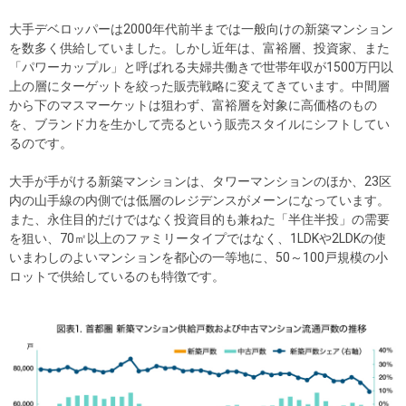
大手デベロッパーは2000年代前半までは一般向けの新築マンション
を数多く供給していました。しかし近年は、富裕層、投資家、また
「パワーカップル」と呼ばれる夫婦共働きで世帯年収が1500万円以
上の層にターゲットを絞った販売戦略に変えてきています。中間層
から下のマスマーケットは狙わず、富裕層を対象に高価格のもの
を、ブランド力を生かして売るという販売スタイルにシフトしてい
るのです。
大手が手がける新築マンションは、タワーマンションのほか、23区
内の山手線の内側では低層のレジデンスがメーンになっています。
また、永住目的だけではなく投資目的も兼ねた「半住半投」の需要
を狙い、70㎡以上のファミリータイプではなく、1LDKや2LDKの使
いまわしのよいマンションを都心の一等地に、50～100戸規模の小
ロットで供給しているのも特徴です。