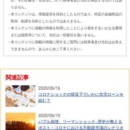
が、その正確性・完全性について執筆者及び当社が保証するものではあ
りません。
・
本コンテンツは、情報提供を目的としたものであり、特定の金融商品の
取得・勧誘を目的としたものではありません。
・
本コンテンツに掲載の情報を利用したことにより発生するいかなる費用
または損害等について、当社は一切責任を負いません。
・
本コンテンツに掲載の情報に関するご質問には執筆者及び当社はお答え
できませんので、あらかじめご了承ください。
関連記事
2020/06/16
コロナショックの状況下でいかに住宅ローンを
組む？
2020/06/10
バブル崩壊、リーマンショック…歴史が教える
ポスト・コロナにおける不動産市場のシナリオ