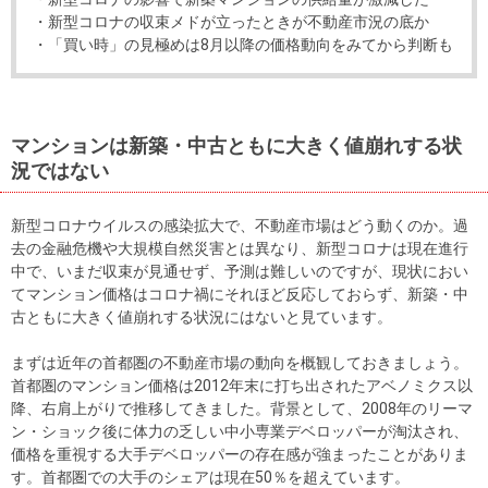
住まいと
ック）
購入ガイ
・新型コロナの収束メドが立ったときが不動産市況の底か
暮らしの
ド
・「買い時」の見極めは8月以降の価格動向をみてから判断も
税金の本
（電子ブ
ック）
マンションは新築・中古ともに大きく値崩れする状
況ではない
新型コロナウイルスの感染拡大で、不動産市場はどう動くのか。過
去の金融危機や大規模自然災害とは異なり、新型コロナは現在進行
中で、いまだ収束が見通せず、予測は難しいのですが、現状におい
てマンション価格はコロナ禍にそれほど反応しておらず、新築・中
古ともに大きく値崩れする状況にはないと見ています。
まずは近年の首都圏の不動産市場の動向を概観しておきましょう。
首都圏のマンション価格は2012年末に打ち出されたアベノミクス以
降、右肩上がりで推移してきました。背景として、2008年のリーマ
ン・ショック後に体力の乏しい中小専業デベロッパーが淘汰され、
価格を重視する大手デベロッパーの存在感が強まったことがありま
す。首都圏での大手のシェアは現在50％を超えています。