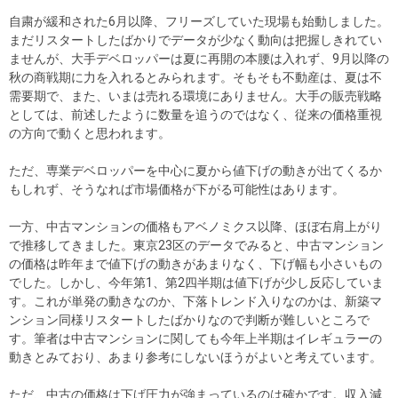
自粛が緩和された6月以降、フリーズしていた現場も始動しました。
まだリスタートしたばかりでデータが少なく動向は把握しきれてい
ませんが、大手デベロッパーは夏に再開の本腰は入れず、9月以降の
秋の商戦期に力を入れるとみられます。そもそも不動産は、夏は不
需要期で、また、いまは売れる環境にありません。大手の販売戦略
としては、前述したように数量を追うのではなく、従来の価格重視
の方向で動くと思われます。
ただ、専業デベロッパーを中心に夏から値下げの動きが出てくるか
もしれず、そうなれば市場価格が下がる可能性はあります。
一方、中古マンションの価格もアベノミクス以降、ほぼ右肩上がり
で推移してきました。東京23区のデータでみると、中古マンション
の価格は昨年まで値下げの動きがあまりなく、下げ幅も小さいもの
でした。しかし、今年第1、第2四半期は値下げが少し反応していま
す。これが単発の動きなのか、下落トレンド入りなのかは、新築マ
ンション同様リスタートしたばかりなので判断が難しいところで
す。筆者は中古マンションに関しても今年上半期はイレギュラーの
動きとみており、あまり参考にしないほうがよいと考えています。
ただ、中古の価格は下げ圧力が強まっているのは確かです。収入減