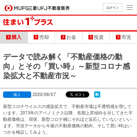
ログイン
買いたい
購入
売却
お金
投資
市況
売りたい
データで読み解く「不動産価格の動
店舗案内
向」とその「買い時」～新型コロナ感
買いたいTOP
売りたいTOP
店舗案内TOP
会社情報TOP
採用情報TOP
染拡大と不動産市況～
会社情報
2020/08/07
購入
採用情報
店舗のご
ごあいさ
新卒採用
店舗のご
会社概
キャリア
店舗のご
MUFG
中古
無
新
売
A
案内（首
つ
情報
案内（名
要
採用情報
案内（関
Way
新型コロナウイルスの感染拡大で、不動産市場は不透明感を増して
マン
料
築・
却
います。2013年のアベノミクス以降、長期上昇傾向を示してきた不
都圏）
古屋）
西）
法人のお客さま
ショ
査
中古
相
動産価格は、現状、新型コロナ禍にそれほど反応していないといい
経営ビジ
役員一
組織図
ンを
定
一戸
談
ます。市況データから今後の不動産価格の動向、そして買い時はい
ョン
覧
探す
建て
つかを検証してみよう。
提携企業にお勤めの方