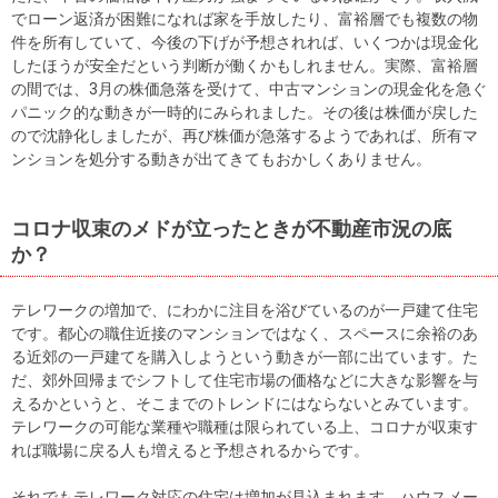
でローン返済が困難になれば家を手放したり、富裕層でも複数の物
件を所有していて、今後の下げが予想されれば、いくつかは現金化
したほうが安全だという判断が働くかもしれません。実際、富裕層
の間では、3月の株価急落を受けて、中古マンションの現金化を急ぐ
パニック的な動きが一時的にみられました。その後は株価が戻した
ので沈静化しましたが、再び株価が急落するようであれば、所有マ
ンションを処分する動きが出てきてもおかしくありません。
コロナ収束のメドが立ったときが不動産市況の底
か？
テレワークの増加で、にわかに注目を浴びているのが一戸建て住宅
です。都心の職住近接のマンションではなく、スペースに余裕のあ
る近郊の一戸建てを購入しようという動きが一部に出ています。た
だ、郊外回帰までシフトして住宅市場の価格などに大きな影響を与
えるかというと、そこまでのトレンドにはならないとみています。
テレワークの可能な業種や職種は限られている上、コロナが収束す
れば職場に戻る人も増えると予想されるからです。
それでもテレワーク対応の住宅は増加が見込まれます。ハウスメー