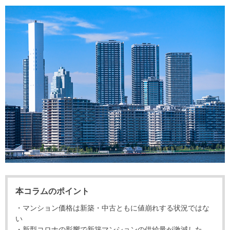
を探
本社地
ニュース
沿革
す
売却
会員ページ
図
リリース
投
時手
事業
資
取り
用物
会社案内
閉じる
用
金額
件を
（電子ブ
物
試算
探す
ック版）
件
を
売却向け
周辺相場
住まい1プ
探
サービス
検索
ラス（お
す
役立ちコ
ラム）
購入向け
住宅ロー
住まい1プ
住まいと
売却ガイ
サービス
ンシミュ
ラス（お
暮らしの
ド
本コラムのポイント
レーショ
役立ちコ
税金の本
ン
ラム）
・マンション価格は新築・中古ともに値崩れする状況ではな
（電子ブ
い
・新型コロナの影響で新築マンションの供給量が激減した