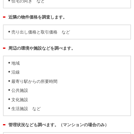
住まいと
ック）
購入ガイ
住宅の向き など
暮らしの
ド
税金の本
近隣の物件価格を調査します。
（電子ブ
売り出し価格と取引価格 など
ック）
周辺の環境や施設などを調べます。
地域
沿線
最寄り駅からの所要時間
公共施設
文化施設
生活施設 など
管理状況なども調べます。（マンションの場合のみ）