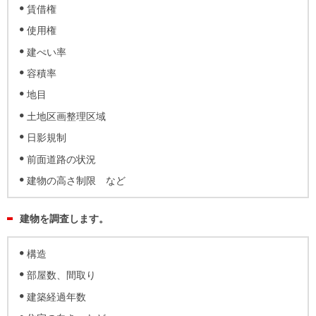
を探
賃借権
本社地
ニュース
沿革
す
売却
使用権
会員ページ
図
リリース
投
時手
事業
建ぺい率
資
取り
用物
会社案内
容積率
閉じる
用
金額
件を
（電子ブ
地目
物
試算
探す
ック版）
土地区画整理区域
件
日影規制
を
売却向け
周辺相場
住まい1プ
探
前面道路の状況
サービス
検索
ラス（お
す
建物の高さ制限 など
役立ちコ
ラム）
建物を調査します。
購入向け
住宅ロー
住まい1プ
住まいと
売却ガイ
サービス
ンシミュ
ラス（お
構造
暮らしの
ド
レーショ
役立ちコ
部屋数、間取り
税金の本
ン
ラム）
建築経過年数
（電子ブ