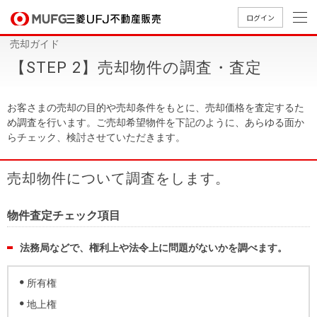
ログイン
売却ガイド
買いたい
【STEP 2】売却物件の調査・査定
売りたい
お客さまの売却の目的や売却条件をもとに、売却価格を査定するた
め調査を行います。ご売却希望物件を下記のように、あらゆる面か
らチェック、検討させていただきます。
店舗案内
買いたいTOP
売りたいTOP
店舗案内TOP
会社情報TOP
採用情報TOP
売却物件について調査をします。
会社情報
物件査定チェック項目
採用情報
店舗のご
ごあいさ
新卒採用
店舗のご
会社概
キャリア
店舗のご
MUFG
中古
無
新
売
A
案内（首
つ
情報
案内（名
要
採用情報
案内（関
Way
マン
料
築・
却
法務局などで、権利上や法令上に問題がないかを調べます。
都圏）
古屋）
西）
法人のお客さま
ショ
査
中古
相
経営ビジ
役員一
所有権
組織図
ンを
定
一戸
談
ョン
覧
探す
建て
地上権
提携企業にお勤めの方