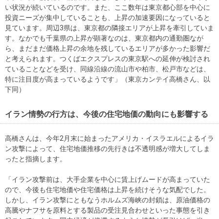
い状況が続いているのです。また、ここ数年は東京都心部を中心に
投資ニーズが集中していることも、上昇の加速要因になっていると
見ています。周辺3県は、東京都の隣接エリアが上昇を牽引していま
す。なかでも千葉県の上昇が顕著なのは、東京都内の通勤圏なが
ら、まだまだ価格上昇の余地を残しているエリアが多かった影響だ
と考えられます。つくばエクスプレスの東京駅への延伸が検討され
ていることなどを受け、同線沿線の流山市や柏市、松戸市などは、
特に注目度が高まっているようです」（東京カンテイ高橋さん、以
下同）
イラン情勢の行方は、今後の住宅地価の動向にも影響する
高橋さんは、今年2月末に始まったアメリカ・イスラエルによるイラ
ン攻撃によって、住宅地価推移の先行きは不透明感が増大してしま
ったと指摘します。
「イラン攻撃前は、大手企業を中心に賃上げムードが高まっていた
ので、今後も住宅地価や住宅価格は上昇を続けそうな気配でした。
しかし、イラン攻撃にともなうホルムズ海峡の封鎖は、原油価格の
高騰やナフサを原料とする製品の受注見合わせといった事態を引き