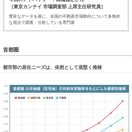
住まいと
ック）
購入ガイ
［東京カンテイ 市場調査部 上席主任研究員］
暮らしの
ド
税金の本
豊富なデータを基に、全国の不動産市場動向について多角的
な視点で調査・分析している専門家
（電子ブ
ック）
首都圏
都市部の居住ニーズは、依然として底堅く推移