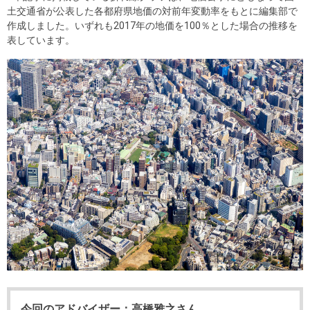
を探
土交通省が公表した各都府県地価の対前年変動率をもとに編集部で
本社地
ニュース
沿革
す
売却
作成しました。いずれも2017年の地価を100％とした場合の推移を
会員ページ
図
リリース
表しています。
投
時手
事業
資
取り
用物
会社案内
閉じる
用
金額
件を
（電子ブ
物
試算
探す
ック版）
件
を
売却向け
周辺相場
住まい1プ
探
サービス
検索
ラス（お
す
役立ちコ
ラム）
購入向け
住宅ロー
住まい1プ
住まいと
売却ガイ
サービス
ンシミュ
ラス（お
暮らしの
ド
レーショ
役立ちコ
税金の本
ン
ラム）
（電子ブ
今回のアドバイザー：高橋雅之さん