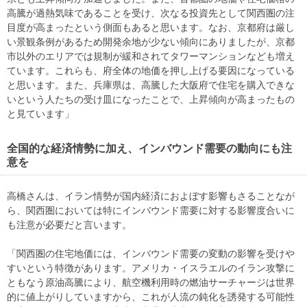
高騰が過熱気味であることを受け、次なる投資先として関西圏の注
目度が高まったという側面もあると思います。なお、京都府は厳し
い景観条例があるため開発余地が少ない傾向にありましたが、京都
市以外のエリアでは規制が緩和されてタワーマンションなども増え
ています。これらも、府全体の地価を押し上げる要因になっている
と思います。また、兵庫県は、高騰した大阪府で住宅を購入できな
いという人たちの受け皿になったことで、上昇傾向が高まったもの
と見ています」
全国的な経済情勢に加え、インバウンド需要の動向にも注
意を
高橋さんは、イラン情勢が国内経済におよぼす影響もさることなが
ら、関西圏においては特にインバウンド需要に対する影響度合いに
も注意が必要だと言います。
「関西圏の住宅地価には、インバウンド需要の変動の影響を受けや
すいという特徴があります。アメリカ・イスラエルのイラン攻撃に
ともなう原油高騰により、航空機利用時の燃油サーチャージは世界
的に値上がりしていますから、これが人流の鈍化を誘発する可能性