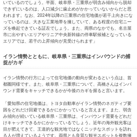
いているのでしょう。半面、岐阜県・三重県が弱含み傾向から脱却
できずにいるのは、人口減少に歯止めがかかっていないからだと思
われます。なお、2024年以降の三重県の住宅地価が若干上向きにな
っているのは、大きな工業地帯を擁していて、ある程度の住宅ニー
ズを喚起できている証左でしょう。また、両県のなかでも、名古屋
市に出やすいエリアやリニア中央新幹線の停車駅候補となっている
エリアでは、若干の上昇傾向が見受けられます」
イラン情勢とともに、岐阜県・三重県はインバウンドの捕
捉がカギ
イラン情勢の行方によって住宅地価の動向が変わるという点は、首
都圏同様です。また、岐阜県・三重県について、高橋さんはインバ
ウンド需要をキャッチできるかが今後のカギを握ると言います。
「愛知県の住宅地価は、トヨタ自動車がイラン情勢のネガティブ要
因をどれだけ回避できるかにかかっていると言えます。また、弱含
み傾向が続いている岐阜県・三重県は、インバウンド需要をどれだ
けキャッチできるかにかかっているでしょう。近年の海外観光客は
目が肥えてきて、王道的な観光地ではなくニッチなスポットを訪れ
る人が増えているようです。両県とも良質な観光スポットを複数擁