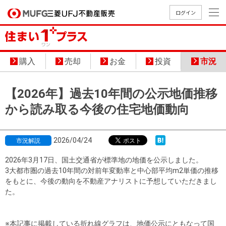
ログイン
買いたい
購入
売却
お金
投資
市況
売りたい
【2026年】過去10年間の公示地価推移
店舗案内
から読み取る今後の住宅地価動向
買いたいTOP
売りたいTOP
店舗案内TOP
会社情報TOP
採用情報TOP
会社情報
2026/04/24
市況解説
採用情報
2026年3月17日、国土交通省が標準地の地価を公示しました。
店舗のご
ごあいさ
新卒採用
店舗のご
会社概
キャリア
店舗のご
MUFG
中古
無
新
売
A
3大都市圏の過去10年間の対前年変動率と中心部平均m2単価の推移
案内（首
つ
情報
案内（名
要
採用情報
案内（関
Way
マン
料
築・
却
をもとに、今後の動向を不動産アナリストに予想していただきまし
都圏）
古屋）
西）
法人のお客さま
ショ
査
中古
相
た。
経営ビジ
役員一
組織図
ンを
定
一戸
談
ョン
覧
探す
建て
提携企業にお勤めの方
※本記事に掲載している折れ線グラフは、地価公示にともなって国