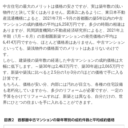
中古住宅の最大のメリットは価格の安さですが、実は築年数の浅い
物件だと決して安くはありません。図表2にあるように、東日本不動
産流通機構によると、2021年7月～9月の首都圏の築5年以内の中古
マンションの成約価格の平均は6,258万円です。多少の時期の相違は
ありますが、民間調査機関の不動産経済研究所によると、2021年上
半期（1月～６月）の首都圏新築マンションの発売価格の平均は
6,414万円ですから、ほとんど価格差はありません。中古マンション
といっても、築浅物件の価格面でのメリットはあまりないわけで
す。
しかし、建築後の築年数の経過した中古マンションの成約価格は大
幅に低下します。～築30年は2,463万円で、築30年超は2,065万円で
す。新築や築浅に比べると2.5分の1か3分の1ほどの価格で手に入る
計算です。
もちろん、価格が安い分、内部には汚れが目立ち、各種の住宅設備
も老朽化していますから、多少のリフォームが必要ですが、一定の
予算をかけてリフォームすれば、新築とは異なる、自分だけの、世
界にひとつの住まいを手に入れることができます。