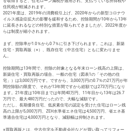
住まいと
ック）
購入ガイ
を取得すると、住宅ローン減税が適用され、支払っている所得税や
住民税が軽減されます。
暮らしの
ド
2021年度は、2019年の消費税引上げ、2020年からの新型コロナウ
税金の本
イルス感染症拡大の影響を緩和するため、控除期間が10年から13年
（電子ブ
に延長されるなどの特別な措置が取られてきましたが、2022年度か
らは制度が縮小されます。
ック）
まず、控除率が1.0％から0.7％に引き下げられます。これは、新築
住宅・買取再販（※）、既存住宅（中古住宅）ともに変わりませ
ん。
控除期間は13年間で、控除の対象となる年末ローン残高の上限は、
新築住宅・買取再販の場合、一般の住宅（図表1の「その他の住
宅」）は3,000万円です。ですから、3,000万円の0.7％の21万円が年
間控除額の限度で、それが13年間ですから総額では273万円になり
ます。21年度は10年目までは年間40万円、11年目から13年は26.7
万円で、最大480万円だったので、大幅な減額です。
ただし、長期優良住宅、低炭素住宅の認定を受けた住宅はローン残
高の上限が5,000万円、ZEH水準省エネ住宅は4,500万円、省エネ基
準適合住宅は4,000万円となり、減額幅は抑制されます。
※買取再販とは、中古住宅を不動産会社などが買い取ってリフォー