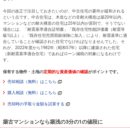
今回の改正で注目しておきたいのが、中古住宅の要件が緩和される
という点です。中古住宅は、木造などの非耐火構造は築20年以内、
マンションなどの耐火構造の住宅は25年以内が原則で、そうでない
場合には、「耐震基準適合証明書」「既存住宅性能評価書（耐震等
級1以上）」「既存住宅売買瑕疵保険に加入」により、耐震基準に適
合していることが確認された住宅でなければなりませんでした。そ
れが、2022年度から1982年（昭和57年）以降に建築された住宅
（新耐震基準適合住宅）であればローン減税の対象になるわけで
す。
保有する物件・土地の
定期的な資産価値の確認
がポイントです。
売却相談（無料）はこちら
購入相談（無料）はこちら
売却時の手取り金額を試算する
築古マンションなら築浅の3分の1の値段に