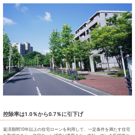
を探
本社地
ニュース
沿革
す
売却
会員ページ
図
リリース
投
時手
事業
資
取り
用物
会社案内
閉じる
用
金額
件を
（電子ブ
物
試算
探す
ック版）
件
を
売却向け
周辺相場
住まい1プ
探
サービス
検索
ラス（お
す
役立ちコ
ラム）
購入向け
住宅ロー
住まい1プ
住まいと
売却ガイ
サービス
ンシミュ
ラス（お
暮らしの
ド
レーショ
役立ちコ
控除率は1.0％から0.7％に引下げ
税金の本
ン
ラム）
（電子ブ
返済期間10年以上の住宅ローンを利用して、一定条件を満たす住宅