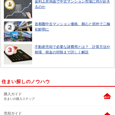
金利上昇局面で中古マンション市場に何が起き
るのか
首都圏中古マンション価格、都心と郊外で二極
化鮮明に
不動産売却で必要な諸費用とは？ 計算方法や
相場、税金の控除まで詳しく解説
住まい探しのノウハウ
購入ガイド
住まいの購入ステップ
売却ガイド