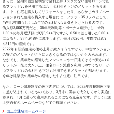
さらに、全期間固定金利型で金利上昇リスクのない住宅ローンであ
るフラット35を利用する場合、金利引き下げのメリットもありま
す。中古住宅を購入してリフォームをしたり、あらかじめリノベー
ションされた住宅を購入する場合には、フラット35リノベとして、
当初10年間もしくは5年間の金利が0.5％引き下げられるのです。
借入額3,000万円だと、35年元利均等・ボーナス返済なし、金利
1.30％の毎月返済額は8万8,944円ですが、0.50％差し引いた0.80％
になると、8万1,918円に減少します。毎月7,026円、年間では8万
4,312円の軽減です。
2022年も新築住宅の価格上昇が続きそうですから、中古マンション
の安さのメリットがさらに大きくなるのではないかとみられます。
なかでも、築年数の経過したマンションや一戸建てはその安さのメ
リットが一段と大きい上、住宅ローン減税を利用しやすくなり、か
つフラット35の金利引き下げも利用できるメリットが加わります。
今年は建築後の築年数の経過した中古住宅に注目です。
なお、ローン減税制度の改正内容については、2022年度税制改正案
に盛り込まれているものであり、3月末に国会で成立してから実施に
移され、1月に遡って適用されることになる見込みです。詳しくは国
土交通省のホームページなどでご確認ください。
国土交通省ホームページ