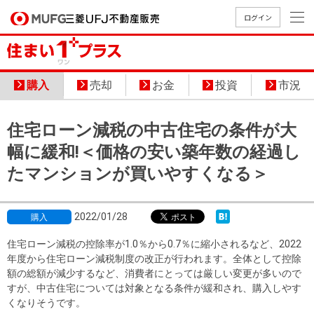
ログイン
買いたい
購入
売却
お金
投資
市況
売りたい
住宅ローン減税の中古住宅の条件が大
店舗案内
幅に緩和!＜価格の安い築年数の経過し
買いたいTOP
売りたいTOP
店舗案内TOP
会社情報TOP
採用情報TOP
たマンションが買いやすくなる＞
会社情報
2022/01/28
購入
採用情報
店舗のご
ごあいさ
新卒採用
店舗のご
会社概
キャリア
店舗のご
MUFG
中古
無
新
売
A
案内（首
つ
情報
案内（名
要
採用情報
案内（関
Way
住宅ローン減税の控除率が1.0％から0.7％に縮小されるなど、2022
マン
料
築・
却
年度から住宅ローン減税制度の改正が行われます。全体として控除
都圏）
古屋）
西）
法人のお客さま
ショ
査
中古
相
額の総額が減少するなど、消費者にとっては厳しい変更が多いので
経営ビジ
役員一
組織図
ンを
定
一戸
談
すが、中古住宅については対象となる条件が緩和され、購入しやす
ョン
覧
探す
建て
くなりそうです。
提携企業にお勤めの方