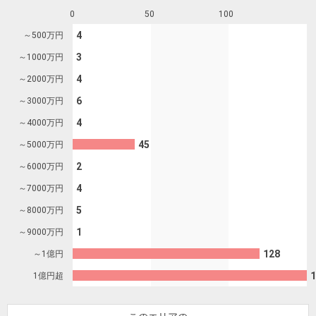
を探
本社地
ニュース
0
50
100
沿革
す
売却
会員ページ
図
リリース
4
～500
万円
投
時手
事業
3
～1000
万円
資
取り
用物
会社案内
閉じ
4
～2000
万円
用
金額
件を
（電子ブ
6
～3000
万円
物
試算
探す
ック版）
件
4
～4000
万円
を
45
～5000
万円
売却向け
周辺相場
住まい1プ
探
2
～6000
万円
サービス
検索
ラス（お
す
役立ちコ
4
～7000
万円
ラム）
5
～8000
万円
購入向け
住宅ロー
住まい1プ
1
～9000
万円
住まいと
売却ガイ
サービス
ンシミュ
ラス（お
128
～1億円
暮らしの
ド
レーショ
役立ちコ
1
1億円超
税金の本
ン
ラム）
（電子ブ