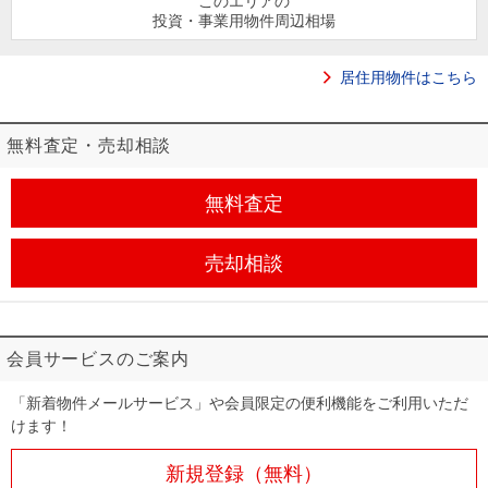
住まいと
ック）
購入ガイ
このエリアの
投資・事業用物件周辺相場
暮らしの
ド
税金の本
居住用物件はこちら
（電子ブ
ック）
無料査定・売却相談
無料査定
売却相談
会員サービスのご案内
「新着物件メールサービス」や会員限定の便利機能をご利用いただ
けます！
新規登録（無料）