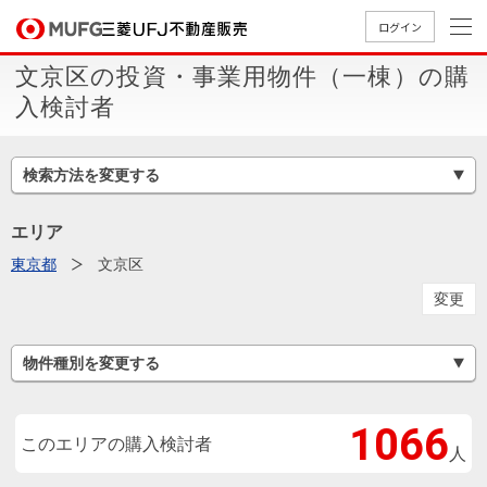
ログイン
文京区の投資・事業用物件（一棟）の購
買いたい
入検討者
売りたい
検索方法を変更する
店舗案内
エリア
買いたいTOP
売りたいTOP
店舗案内TOP
会社情報TOP
採用情報TOP
東京都
文京区
会社情報
変更
採用情報
店舗のご
ごあいさ
新卒採用
店舗のご
会社概
キャリア
店舗のご
MUFG
中古
無
新
売
A
物件種別を変更する
案内（首
つ
情報
案内（名
要
採用情報
案内（関
Way
マン
料
築・
却
都圏）
古屋）
西）
法人のお客さま
ショ
査
中古
相
経営ビジ
1102
役員一
組織図
ンを
定
一戸
談
このエリアの購入検討者
人
ョン
覧
探す
建て
提携企業にお勤めの方