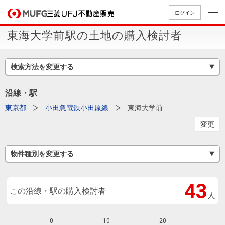
ログイン
東海大学前駅の土地の購入検討者
買いたい
検索方法を変更する
売りたい
沿線・駅
店舗案内
東京都
小田急電鉄小田原線
東海大学前
買いたいTOP
売りたいTOP
店舗案内TOP
会社情報TOP
採用情報TOP
変更
会社情報
物件種別を変更する
採用情報
店舗のご
ごあいさ
新卒採用
店舗のご
会社概
キャリア
店舗のご
MUFG
中古
無
新
売
A
案内（首
つ
情報
案内（名
要
採用情報
案内（関
Way
マン
料
築・
却
43
都圏）
古屋）
西）
法人のお客さま
ショ
査
中古
相
この沿線・駅の購入検討者
人
経営ビジ
役員一
組織図
ンを
定
一戸
談
ョン
覧
探す
建て
提携企業にお勤めの方
0
10
20