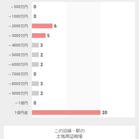
を探
本社地
ニュース
0
～500
万円
沿革
す
売却
会員ページ
図
リリース
0
～1000
万円
投
時手
事業
6
～2000
万円
資
取り
用物
会社案内
閉じる
5
～3000
万円
用
金額
件を
（電子ブ
物
試算
探す
3
～4000
万円
ック版）
件
2
～5000
万円
を
2
～6000
万円
売却向け
周辺相場
住まい1プ
探
サービス
0
検索
ラス（お
～7000
万円
す
役立ちコ
3
～8000
万円
ラム）
2
～9000
万円
購入向け
住宅ロー
住まい1プ
0
～1億円
住まいと
売却ガイ
サービス
ンシミュ
ラス（お
20
1億円超
暮らしの
ド
レーショ
役立ちコ
税金の本
ン
ラム）
（電子ブ
この沿線・駅の
土地周辺相場