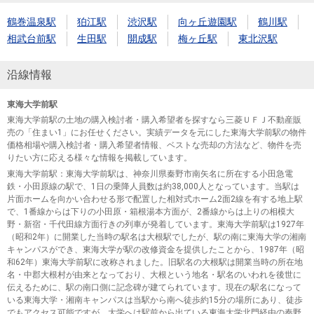
鶴巻温泉駅
狛江駅
渋沢駅
向ヶ丘遊園駅
鶴川駅
相武台前駅
生田駅
開成駅
梅ヶ丘駅
東北沢駅
沿線情報
東海大学前駅
東海大学前駅の土地の購入検討者・購入希望者を探すなら三菱ＵＦＪ不動産販
売の「住まい1」にお任せください。実績データを元にした東海大学前駅の物件
価格相場や購入検討者・購入希望者情報、ベストな売却の方法など、物件を売
りたい方に応える様々な情報を掲載しています。
東海大学前駅
：東海大学前駅は、神奈川県秦野市南矢名に所在する小田急電
鉄・小田原線の駅で、1日の乗降人員数は約38,000人となっています。当駅は
片面ホームを向かい合わせる形で配置した相対式ホーム2面2線を有する地上駅
で、1番線からは下りの小田原・箱根湯本方面が、2番線からは上りの相模大
野・新宿・千代田線方面行きの列車が発着しています。東海大学前駅は1927年
（昭和2年）に開業した当時の駅名は大根駅でしたが、駅の南に東海大学の湘南
キャンパスができ、東海大学が駅の改修資金を提供したことから、1987年（昭
和62年）東海大学前駅に改称されました。旧駅名の大根駅は開業当時の所在地
名・中郡大根村が由来となっており、大根という地名・駅名のいわれを後世に
伝えるために、駅の南口側に記念碑が建てられています。現在の駅名になって
いる東海大学・湘南キャンパスは当駅から南へ徒歩約15分の場所にあり、徒歩
でもアクセス可能ですが、大学へは駅前から出ている東海大学北門経由の秦野