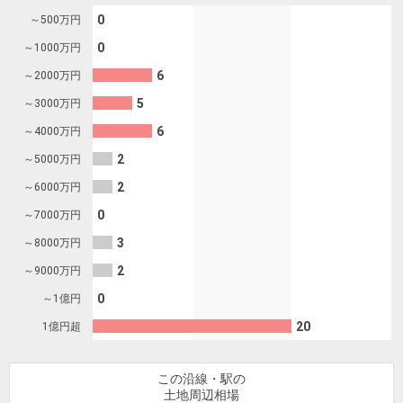
を探
本社地
ニュース
0
～500
万円
沿革
す
売却
会員ページ
図
リリース
0
～1000
万円
投
時手
事業
6
～2000
万円
資
取り
用物
会社案内
閉じる
5
～3000
万円
用
金額
件を
（電子ブ
物
試算
探す
6
～4000
万円
ック版）
件
2
～5000
万円
を
2
～6000
万円
売却向け
周辺相場
住まい1プ
探
サービス
0
検索
ラス（お
～7000
万円
す
役立ちコ
3
～8000
万円
ラム）
2
～9000
万円
購入向け
住宅ロー
住まい1プ
0
～1億円
住まいと
売却ガイ
サービス
ンシミュ
ラス（お
20
1億円超
暮らしの
ド
レーショ
役立ちコ
税金の本
ン
ラム）
（電子ブ
この沿線・駅の
土地周辺相場