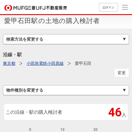
ログイン
愛甲石田駅の土地の購入検討者
買いたい
検索方法を変更する
売りたい
沿線・駅
店舗案内
東京都
小田急電鉄小田原線
愛甲石田
買いたいTOP
売りたいTOP
店舗案内TOP
会社情報TOP
採用情報TOP
変更
会社情報
物件種別を変更する
採用情報
店舗のご
ごあいさ
新卒採用
店舗のご
会社概
キャリア
店舗のご
MUFG
中古
無
新
売
A
案内（首
つ
情報
案内（名
要
採用情報
案内（関
Way
マン
料
築・
却
46
都圏）
古屋）
西）
法人のお客さま
ショ
査
中古
相
この沿線・駅の購入検討者
人
経営ビジ
役員一
組織図
ンを
定
一戸
談
ョン
覧
探す
建て
提携企業にお勤めの方
0
10
20