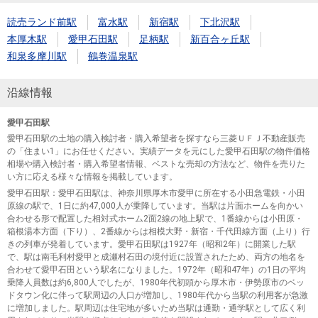
読売ランド前駅
富水駅
新宿駅
下北沢駅
本厚木駅
愛甲石田駅
足柄駅
新百合ヶ丘駅
和泉多摩川駅
鶴巻温泉駅
沿線情報
愛甲石田駅
愛甲石田駅の土地の購入検討者・購入希望者を探すなら三菱ＵＦＪ不動産販売
の「住まい1」にお任せください。実績データを元にした愛甲石田駅の物件価格
相場や購入検討者・購入希望者情報、ベストな売却の方法など、物件を売りた
い方に応える様々な情報を掲載しています。
愛甲石田駅
：愛甲石田駅は、神奈川県厚木市愛甲に所在する小田急電鉄・小田
原線の駅で、1日に約47,000人が乗降しています。当駅は片面ホームを向かい
合わせる形で配置した相対式ホーム2面2線の地上駅で、1番線からは小田原・
箱根湯本方面（下り）、2番線からは相模大野・新宿・千代田線方面（上り）行
きの列車が発着しています。愛甲石田駅は1927年（昭和2年）に開業した駅
で、駅は南毛利村愛甲と成瀬村石田の境付近に設置されたため、両方の地名を
合わせて愛甲石田という駅名になりました。1972年（昭和47年）の1日の平均
乗降人員数は約6,800人でしたが、1980年代初頭から厚木市・伊勢原市のベッ
ドタウン化に伴って駅周辺の人口が増加し、1980年代から当駅の利用客が急激
に増加しました。駅周辺は住宅地が多いため当駅は通勤・通学駅として広く利