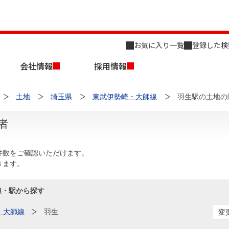
お気に入り一覧
登録した検
会社情報
採用情報
土地
埼玉県
東武伊勢崎・大師線
羽生駅の土地の
者
件数をご確認いただけます。
きます。
店舗のご案内（名古屋）
会社概要
キャリア採用情報
新築・中古一戸建てを探す
売却相談
線・駅から探す
組織図
・大師線
羽生
変
事業用物件を探す