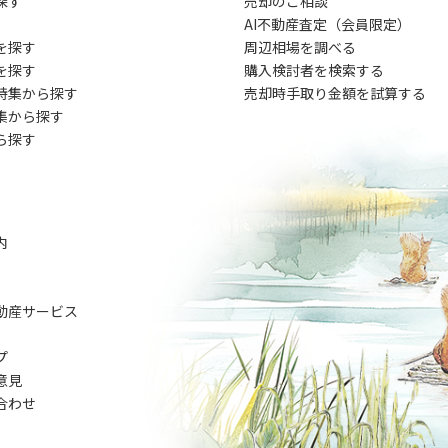
探す
売却のご相談
AI不動産査定（会員限定）
を探す
周辺相場を調べる
を探す
購入検討者を検索する
特集から探す
売却時手取り金額を試算する
集から探す
ら探す
内
動産サービス
プ
意見
合わせ