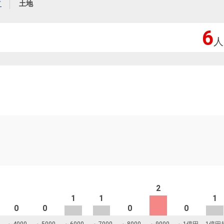
本社地図
て
土地
6
人
住宅ローンシミュレーション
周辺相場検索
購入ガイド
売却ガイド
2
1
1
1
0
0
0
0