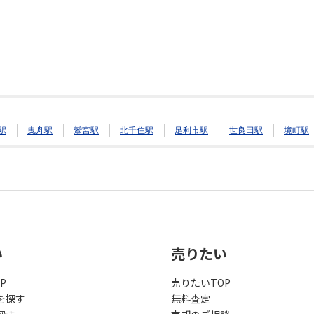
駅
曳舟駅
鷲宮駅
北千住駅
足利市駅
世良田駅
境町駅
い
売りたい
P
売りたいTOP
を探す
無料査定