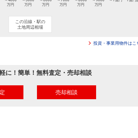
～4000
～5000
～6000
～7000
～8000
～9000
～1億円
1億円
万円
万円
万円
万円
万円
万円
この沿線・駅の
土地周辺相場
投資・事業用物件はこ
軽に！簡単！
無料査定・売却相談
定
売却相談