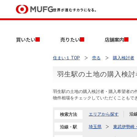
買いたい
買いたい
売りたい
店舗案内
売りたい
住まい１ TOP
売る
購入検討者
店舗案内
買いたいTOP
売りたいTOP
店舗案内TOP
会社情報TOP
採用情報TOP
羽生駅の土地の購入検討
会社情報
羽生駅の土地の購入検討者・購入希望者の
採用情報
物件相場をチェックしていただくこともで
店舗のご案内（首都圏）
ごあいさつ
新卒採用情報
中古マンションを探す
無料査定
エリアから探す
沿
検索方法
法人のお客さま
経営ビジョン
埼玉県
東武伊勢崎
沿線・駅
投資用物件を探す
売却時手取り金額試算
提携企業にお勤めの方