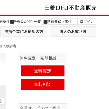
索条件
最近見た物件一覧
新規登録（無料）
ログイン
提携企業にお勤めの方
法人のお客さま
購入検討者
無料査定・売却相談
無料査定
店舗のご案内（関西）
MUFG Way
売却相談
土地を探す
AI不動産査定
役員一覧
更
おすすめ物件から探す
会員サービスのご案内