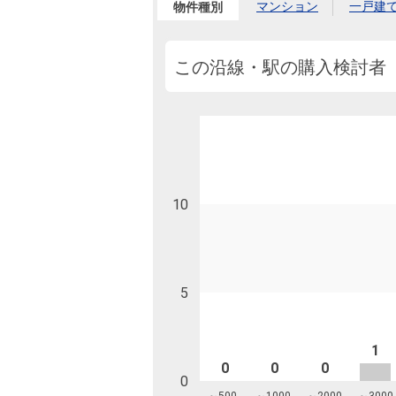
沿革
マンション
一戸建
物件種別
会員ページ
会社案内（電子ブック版）
この沿線・駅の購入検討者
購入向けサービス
売却向けサービス
住まいと暮らしの税金の本（電子ブック）
住まいと暮らしの税金の本（電子ブック）
10
5
1
0
0
0
0