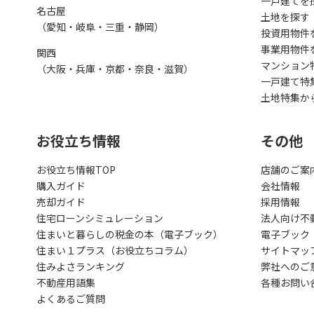
一戸建てを
名古屋
土地を探す
（愛知・岐阜・三重・静岡）
投資用物件
事業用物件
関西
マンション
（大阪・兵庫・京都・奈良・滋賀）
一戸建て特
土地特集か
お役立ち情報
その他
お役立ち情報TOP
店舗のご案
購入ガイド
会社情報
売却ガイド
採用情報
住宅ローンシミュレーション
法人向け不
住まいと暮らしの税金の本（電子ブック）
電子ブック
住まい１プラス（お役立ちコラム）
サイトマッ
住みよさランキング
弊社へのご
不動産用語集
各種お問い
よくあるご質問