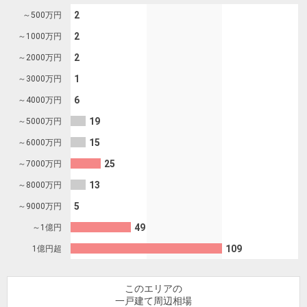
を探
本社地
ニュース
2
～500
万円
沿革
す
売却
会員ページ
図
リリース
2
～1000
万円
投
時手
事業
2
～2000
万円
資
取り
用物
会社案内
閉じる
1
～3000
万円
用
金額
件を
（電子ブ
物
試算
探す
6
～4000
万円
ック版）
件
19
～5000
万円
を
15
～6000
万円
売却向け
周辺相場
住まい1プ
探
サービス
25
検索
ラス（お
～7000
万円
す
役立ちコ
13
～8000
万円
ラム）
5
～9000
万円
購入向け
住宅ロー
住まい1プ
49
～1億円
住まいと
売却ガイ
サービス
ンシミュ
ラス（お
109
1億円超
暮らしの
ド
レーショ
役立ちコ
税金の本
ン
ラム）
（電子ブ
このエリアの
一戸建て周辺相場