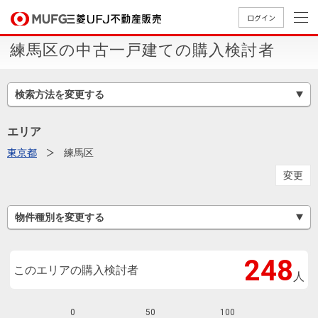
ログイン
練馬区の中古一戸建ての購入検討者
買いたい
検索方法を変更する
売りたい
エリア
店舗案内
東京都
練馬区
買いたいTOP
売りたいTOP
店舗案内TOP
会社情報TOP
採用情報TOP
変更
会社情報
物件種別を変更する
採用情報
店舗のご
ごあいさ
新卒採用
店舗のご
会社概
キャリア
店舗のご
MUFG
中古
無
新
売
A
案内（首
つ
情報
案内（名
要
採用情報
案内（関
Way
マン
料
築・
却
248
都圏）
古屋）
西）
法人のお客さま
ショ
査
中古
相
このエリアの購入検討者
人
経営ビジ
役員一
組織図
ンを
定
一戸
談
ョン
覧
探す
建て
提携企業にお勤めの方
0
50
100