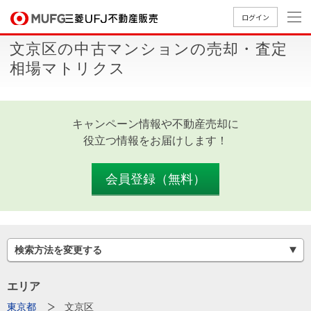
ログイン
文京区の中古マンションの売却・査定
買いたい
相場マトリクス
売りたい
キャンペーン情報や不動産売却に
店舗案内
役立つ情報をお届けします！
買いたいTOP
売りたいTOP
店舗案内TOP
会社情報TOP
採用情報TOP
会社情報
会員登録（無料）
採用情報
店舗のご
ごあいさ
新卒採用
店舗のご
会社概
キャリア
店舗のご
MUFG
中古
無
新
売
A
案内（首
つ
情報
案内（名
要
採用情報
案内（関
Way
マン
料
築・
却
検索方法を変更する
都圏）
古屋）
西）
法人のお客さま
ショ
査
中古
相
経営ビジ
役員一
組織図
ンを
定
一戸
談
エリア
ョン
覧
探す
建て
提携企業にお勤めの方
東京都
文京区