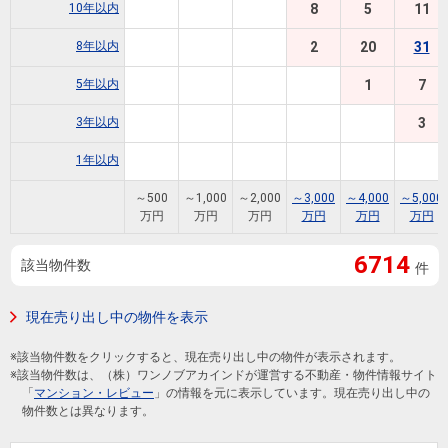
住まいと
ック）
購入ガイ
10年以内
8
5
11
暮らしの
ド
8年以内
2
20
31
税金の本
（電子ブ
5年以内
1
7
ック）
3年以内
3
1年以内
～500
～1,000
～2,000
～3,000
～4,000
～5,000
万円
万円
万円
万円
万円
万円
6714
該当物件数
件
現在売り出し中の物件を表示
※該当物件数をクリックすると、現在売り出し中の物件が表示されます。
※該当物件数は、（株）ワンノブアカインドが運営する不動産・物件情報サイト
「
マンション・レビュー
」の情報を元に表示しています。現在売り出し中の
物件数とは異なります。