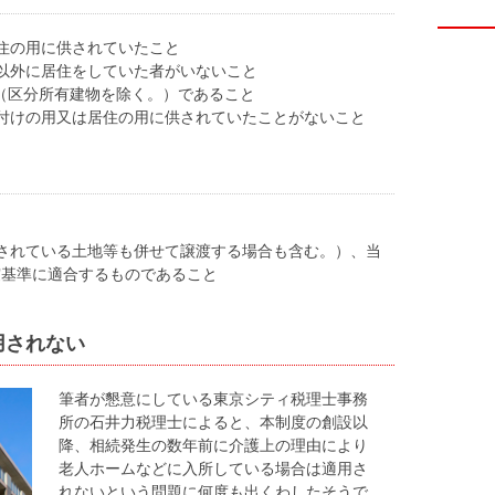
住の用に供されていたこと
以外に居住をしていた者がいないこと
屋（区分所有建物を除く。）であること
付けの用又は居住の用に供されていたことがないこと
されている土地等も併せて譲渡する場合も含む。）、当
震基準に適合するものであること
用されない
筆者が懇意にしている東京シティ税理士事務
所の石井力税理士によると、本制度の創設以
降、相続発生の数年前に介護上の理由により
老人ホームなどに入所している場合は適用さ
れないという問題に何度も出くわしたそうで