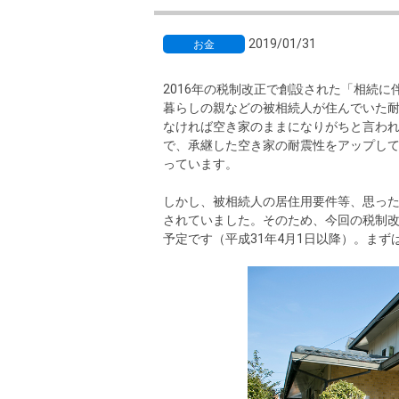
沿革
会員ページ
2019/01/31
お金
会社案内（電子ブック版）
購入向けサービス
売却向けサービス
2016年の税制改正で創設された「相続に
暮らしの親などの被相続人が住んでいた
住まいと暮らしの税金の本（電子ブック）
住まいと暮らしの税金の本（電子ブック）
なければ空き家のままになりがちと言わ
で、承継した空き家の耐震性をアップし
っています。
しかし、被相続人の居住用要件等、思っ
されていました。そのため、今回の税制
予定です（平成31年4月1日以降）。ま