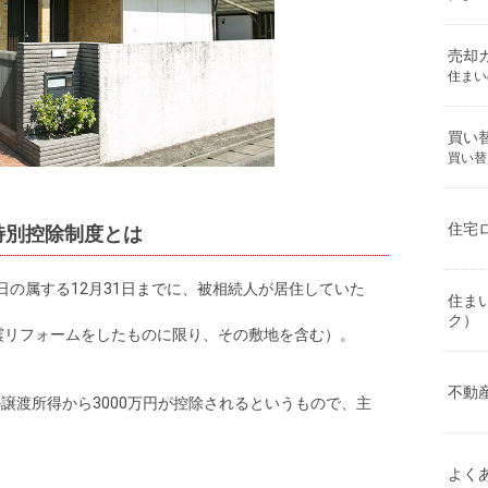
売却
住まい
買い
買い替
住宅
特別控除制度とは
日の属する12月31日までに、被相続人が居住していた
住ま
ク）
震リフォームをしたものに限り、その敷地を含む）。
不動
譲渡所得から3000万円が控除されるというもので、主
よく