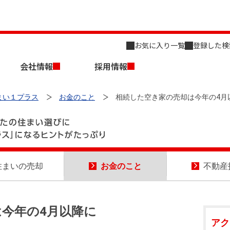
お気に入り一覧
登録した検
会社情報
採用情報
まい１プラス
お金のこと
相続した空き家の売却は今年の4月
住まいの
売却
お金
のこと
不動産
店舗のご案内（名古屋）
会社概要
キャリア採用情報
新築・中古一戸建てを探す
売却相談
組織図
今年の4月以降に
事業用物件を探す
アク