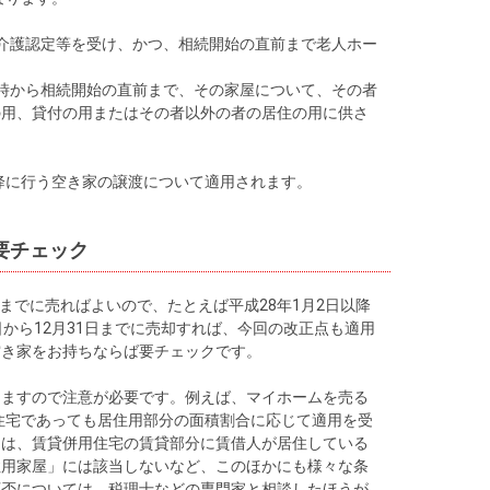
介護認定等を受け、かつ、相続開始の直前まで老人ホー
時から相続開始の直前まで、その家屋について、その者
の用、貸付の用またはその者以外の者の居住の用に供さ
以降に行う空き家の譲渡について適用されます。
要チェック
日までに売ればよいので、たとえば平成28年1月2日以降
から12月31日までに売却すれば、今回の改正点も適用
空き家をお持ちならば要チェックです。
りますので注意が必要です。例えば、マイホームを売る
用住宅であっても居住用部分の面積割合に応じて適用を受
ては、賃貸併用住宅の賃貸部分に賃借人が居住している
住用家屋」には該当しないなど、このほかにも様々な条
可否については、税理士などの専門家と相談したほうが