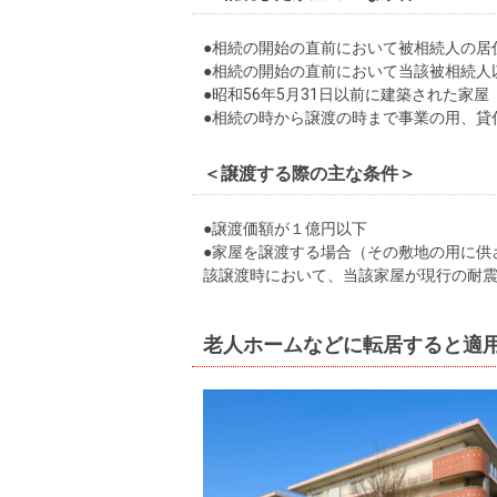
●相続の開始の直前において被相続人の居
●相続の開始の直前において当該被相続人
●昭和56年5月31日以前に建築された家
●相続の時から譲渡の時まで事業の用、貸
＜譲渡する際の主な条件＞
●譲渡価額が１億円以下
●家屋を譲渡する場合（その敷地の用に供
該譲渡時において、当該家屋が現行の耐
老人ホームなどに転居すると適