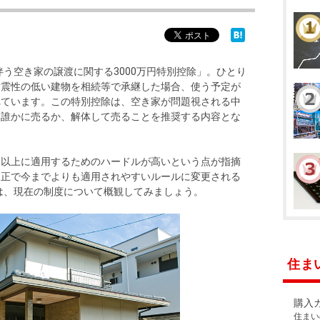
本社地図
住宅ローンシミュレーション
周辺相場検索
伴う空き家の譲渡に関する3000万円特別控除」。ひとり
耐震性の低い建物を相続等で承継した場合、使う予定が
購入ガイド
売却ガイド
れています。この特別控除は、空き家が問題視される中
て誰かに売るか、解体して売ることを推奨する内容とな
た以上に適用するためのハードルが高いという点が指摘
改正で今までよりも適用されやすいルールに変更される
ずは、現在の制度について概観してみましょう。
住ま
購入
住まい