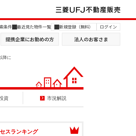
索条件
最近見た物件一覧
新規登録（無料）
ログイン
提携企業にお勤めの方
法人のお客さま
以降に
投資
市況
解説
店舗のご案内（関西）
MUFG Way
土地を探す
AI不動産査定
役員一覧
おすすめ物件から探す
セスランキング