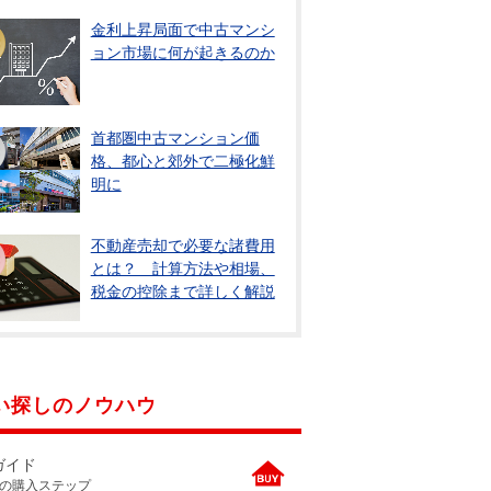
ニュースリリース
金利上昇局面で中古マンシ
ョン市場に何が起きるのか
住まい1プラス（お役立ちコラム）
住まい1プラス（お役立ちコラム）
閉じる
首都圏中古マンション価
格、都心と郊外で二極化鮮
明に
不動産売却で必要な諸費用
とは？ 計算方法や相場、
税金の控除まで詳しく解説
い探しのノウハウ
ガイド
の購入ステップ