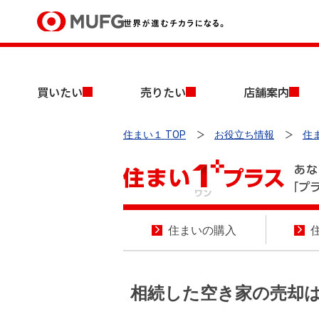
買いたい
買いたい
売りたい
店舗案内
売りたい
住まい１ TOP
お役立ち情報
住
店舗案内
買いたいTOP
売りたいTOP
店舗案内TOP
会社情報TOP
採用情報TOP
会社情報
採用情報
住まいの
購入
店舗のご案内（首都圏）
ごあいさつ
新卒採用情報
中古マンションを探す
無料査定
法人のお客さま
経営ビジョン
相続した空き家の売却は
投資用物件を探す
売却時手取り金額試算
提携企業にお勤めの方