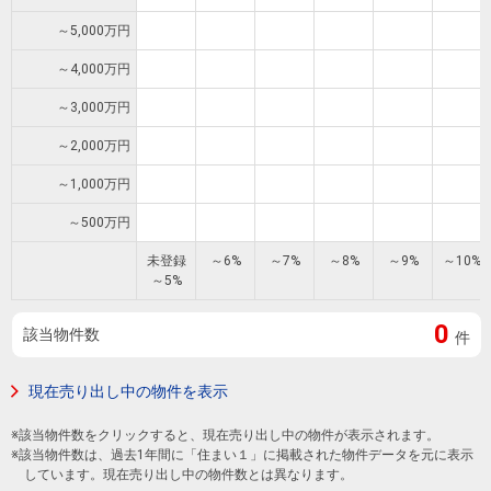
住まいと
ック）
購入ガイ
暮らしの
ド
～5,000万円
税金の本
～4,000万円
（電子ブ
～3,000万円
ック）
～2,000万円
～1,000万円
～500万円
未登録
～6%
～7%
～8%
～9%
～10%
～5%
0
該当物件数
件
現在売り出し中の物件を表示
※該当物件数をクリックすると、現在売り出し中の物件が表示されます。
※該当物件数は、過去1年間に「住まい１」に掲載された物件データを元に表示
しています。現在売り出し中の物件数とは異なります。