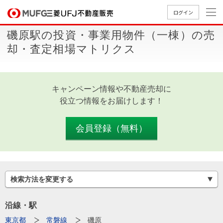
ログイン
磯原駅の投資・事業用物件（一棟）の売
買いたい
却・査定相場マトリクス
売りたい
キャンペーン情報や不動産売却に
店舗案内
役立つ情報をお届けします！
買いたいTOP
売りたいTOP
店舗案内TOP
会社情報TOP
採用情報TOP
会社情報
会員登録（無料）
採用情報
店舗のご
ごあいさ
新卒採用
店舗のご
会社概
キャリア
店舗のご
MUFG
中古
無
新
売
A
案内（首
つ
情報
案内（名
要
採用情報
案内（関
Way
マン
料
築・
却
検索方法を変更する
都圏）
古屋）
西）
法人のお客さま
ショ
査
中古
相
経営ビジ
役員一
組織図
ンを
定
一戸
談
沿線・駅
ョン
覧
探す
建て
提携企業にお勤めの方
東京都
常磐線
磯原