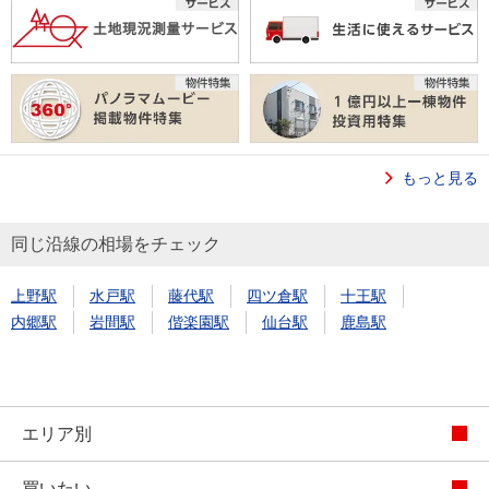
もっと見る
同じ沿線の相場をチェック
上野駅
水戸駅
藤代駅
四ツ倉駅
十王駅
内郷駅
岩間駅
偕楽園駅
仙台駅
鹿島駅
エリア別
買いたい