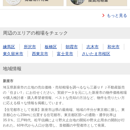
もっと見る
周辺のエリアの相場をチェック
練馬区
所沢市
板橋区
朝霞市
志木市
和光市
東久留米市
西東京市
富士見市
さいたま市桜区
地域情報
新座市
埼玉県新座市の土地の売出価格・売却相場を調べるなら三菱ＵＦＪ不動産販売
の「住まい1」にお任せください。実績データを元にした新座市の物件価格相場
や購入検討者・購入希望者情報、ベストな売却の方法など、物件を売りたい方
に応える様々な情報を掲載しています。
【住宅都市として発展】新座市は県の最南端、地域の半分が東京都に接し、東
京都心から25kmに位置する住宅都市。東京都区部への通勤・通学比率は
35.0％。江戸時代、松平信綱により野火止台地の開拓や野火止用水の開削が行
われた。60年代から人口が急増し、首都圏の中堅都市として発展。