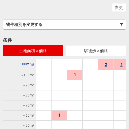
を探
本社地
ニュース
変更
沿革
す
売却
会員ページ
図
リリース
投
時手
事業
物件種別を変更する
資
取り
用物
会社案内
閉じる
用
金額
件を
（電子ブ
条件
物
試算
探す
ック版）
件
土地面積 × 価格
駅徒歩 × 価格
を
売却向け
周辺相場
住まい1プ
100m²超
2
1
探
サービス
検索
ラス（お
す
1
～100m²
役立ちコ
ラム）
～90m²
購入向け
住宅ロー
住まい1プ
～80m²
住まいと
売却ガイ
サービス
ンシミュ
ラス（お
暮らしの
～70m²
ド
レーショ
役立ちコ
税金の本
1
ン
ラム）
～60m²
（電子ブ
～50m²