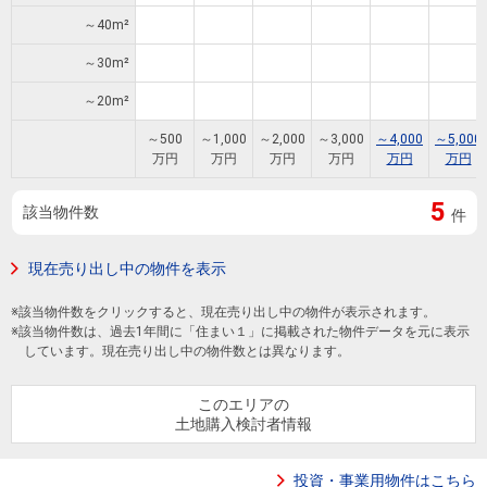
住まいと
ック）
購入ガイ
～40m²
暮らしの
ド
税金の本
～30m²
（電子ブ
～20m²
ック）
～500
～1,000
～2,000
～3,000
～4,000
～5,000
万円
万円
万円
万円
万円
万円
5
該当物件数
件
現在売り出し中の物件を表示
※該当物件数をクリックすると、現在売り出し中の物件が表示されます。
※該当物件数は、過去1年間に「住まい１」に掲載された物件データを元に表示
しています。現在売り出し中の物件数とは異なります。
このエリアの
土地購入検討者情報
投資・事業用物件はこちら