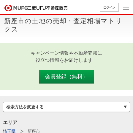
ログイン
新座市の土地の売却・査定相場マトリ
買いたい
クス
売りたい
キャンペーン情報や不動産売却に
店舗案内
役立つ情報をお届けします！
買いたいTOP
売りたいTOP
店舗案内TOP
会社情報TOP
採用情報TOP
会社情報
会員登録（無料）
採用情報
店舗のご
ごあいさ
新卒採用
店舗のご
会社概
キャリア
店舗のご
MUFG
中古
無
新
売
A
案内（首
つ
情報
案内（名
要
採用情報
案内（関
Way
マン
料
築・
却
検索方法を変更する
都圏）
古屋）
西）
法人のお客さま
ショ
査
中古
相
経営ビジ
役員一
組織図
ンを
定
一戸
談
エリア
ョン
覧
探す
建て
提携企業にお勤めの方
埼玉県
新座市