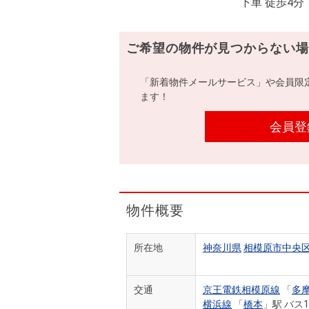
下車 徒歩4分
ご希望の物件が見つからない場
「新着物件メールサービス」や会員限
ます！
会員登
物件概要
所在地
神奈川県
相模原市中央
交通
京王電鉄相模原線
「
多
横浜線
「
橋本
」駅 バス