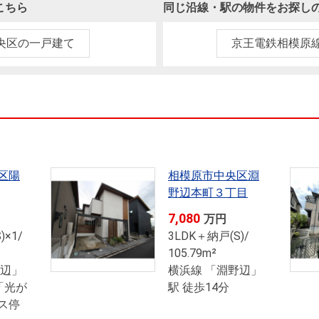
本社地図
こちら
同じ沿線・駅の物件をお探し
央区の一戸建て
京王電鉄相模原線
住宅ローンシミュレーション
周辺相場検索
購入ガイド
売却ガイド
区陽
相模原市中央区淵
野辺本町３丁目
7,080
万円
)×1/
3LDK＋納戸(S)/
105.79m²
野辺」
横浜線 「淵野辺」
 「光が
駅 徒歩14分
ス停