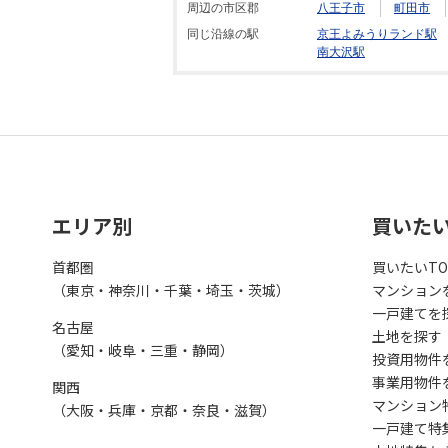
周辺の市区郡
八王子市
町田市
同じ沿線の駅
京王よみうりランド駅
南大沢駅
エリア別
買いた
首都圏
買いたいTO
（東京・神奈川・千葉・埼玉・茨城）
マンション
一戸建てを
名古屋
土地を探す
（愛知・岐阜・三重・静岡）
投資用物件
事業用物件
関西
マンション
（大阪・兵庫・京都・奈良・滋賀）
一戸建て特