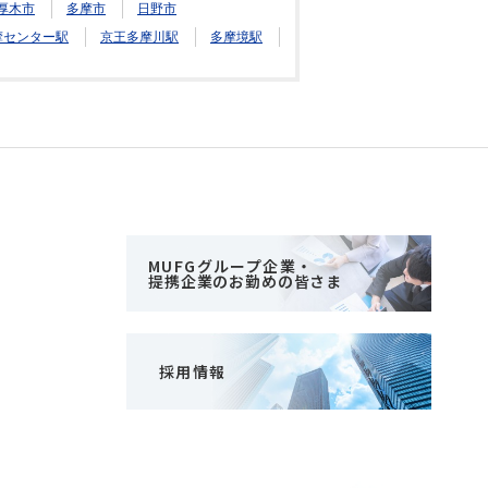
厚木市
多摩市
日野市
摩センター駅
京王多摩川駅
多摩境駅
MUFGグループ企業・
提携企業のお勤めの皆さま
採用情報