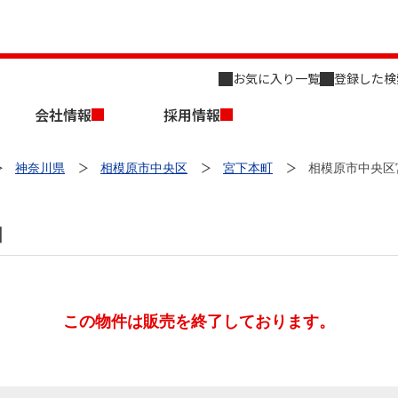
お気に入り一覧
登録した検
会社情報
採用情報
神奈川県
相模原市中央区
宮下本町
相模原市中央区
目
店舗のご案内（名古屋）
会社概要
キャリア採用情報
新築・中古一戸建てを探す
売却相談
この物件は販売を終了しております。
組織図
事業用物件を探す