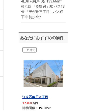
4LDK＋納戸(S)/ 133.66m²
横浜線 「淵野辺」駅 バス13
分 「光が丘三丁目」バス停
下車 徒歩4分
あなたにおすすめの物件
一戸建て
江東区亀戸３丁目
17,000
万円
建物面積：193.32
㎡