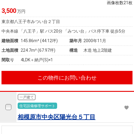
住まいと
ック）
購入ガイ
画像枚数21枚
暮らしの
ド
3,500
万円
税金の本
東京都八王子市みつい台２丁目
（電子ブ
中央本線 「八王子」駅 バス20分 「みつい台」バス停下車 徒歩5分
ック）
建物面積
145.86m² (44.12坪)
築年月
2000年11月
土地面積
224.7m² (67.97坪)
構造
木造 地上2階建
間取り
4LDK＋納戸(S)×1
この物件にお問い合わせ
一戸建て
住宅設備修理サポート
相模原市中央区陽光台５丁目