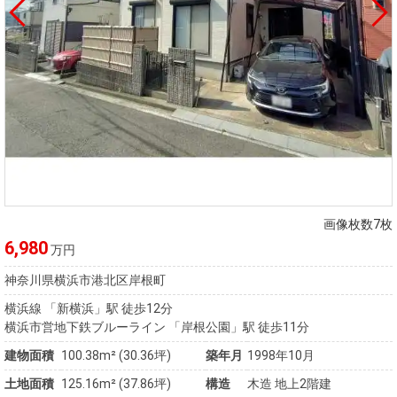
画像枚数7枚
6,980
万円
神奈川県横浜市港北区岸根町
横浜線 「新横浜」駅 徒歩12分
横浜市営地下鉄ブルーライン 「岸根公園」駅 徒歩11分
建物面積
100.38m² (30.36坪)
築年月
1998年10月
土地面積
125.16m² (37.86坪)
構造
木造 地上2階建