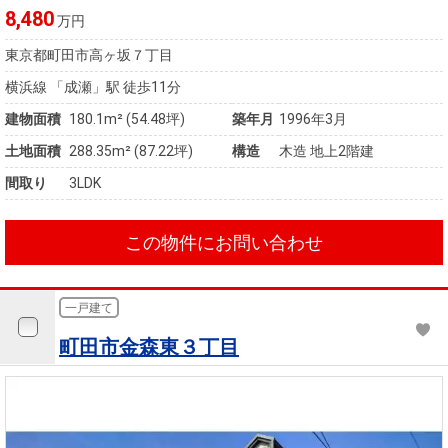
8,480
万円
東京都町田市高ヶ坂７丁目
横浜線 「成瀬」駅 徒歩11分
建物面積
180.1m² (54.48坪)
築年月
1996年3月
土地面積
288.35m² (87.22坪)
構造
木造 地上2階建
間取り
3LDK
この物件にお問い合わせ
一戸建て
町田市金森東３丁目