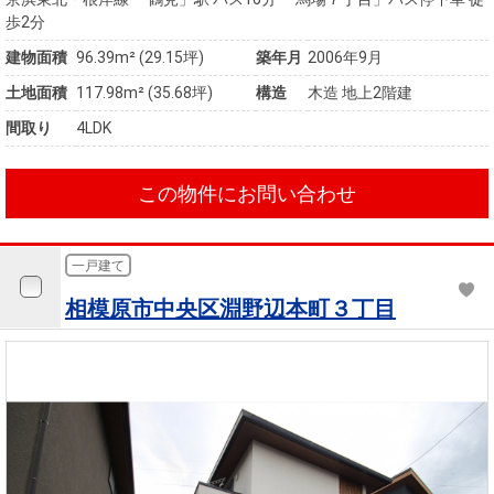
歩2分
建物面積
96.39m² (29.15坪)
築年月
2006年9月
土地面積
117.98m² (35.68坪)
構造
木造 地上2階建
間取り
4LDK
この物件にお問い合わせ
一戸建て
相模原市中央区淵野辺本町３丁目