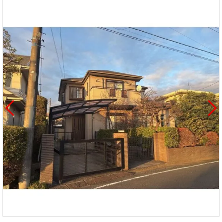
を探
本社地
ニュース
沿革
す
売却
会員ページ
図
リリース
投
時手
事業
資
取り
用物
会社案内
閉じる
用
金額
件を
（電子ブ
物
試算
探す
ック版）
件
を
売却向け
周辺相場
住まい1プ
探
サービス
検索
ラス（お
す
役立ちコ
ラム）
購入向け
住宅ロー
住まい1プ
住まいと
売却ガイ
サービス
ンシミュ
ラス（お
暮らしの
ド
レーショ
役立ちコ
税金の本
ン
ラム）
（電子ブ