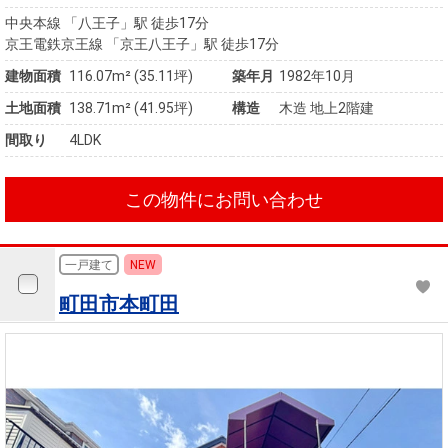
中央本線 「八王子」駅 徒歩17分
京王電鉄京王線 「京王八王子」駅 徒歩17分
建物面積
116.07m² (35.11坪)
築年月
1982年10月
土地面積
138.71m² (41.95坪)
構造
木造 地上2階建
間取り
4LDK
この物件にお問い合わせ
一戸建て
NEW
町田市本町田