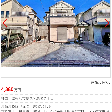
画像枚数7枚
4,380
万円
神奈川県横浜市鶴見区馬場７丁目
東急東横線 「菊名」駅 徒歩15分
京浜東北・根岸線 「鶴見」駅 バス16分 「馬場７丁目」バス停下車 徒