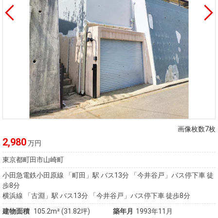
画像枚数7枚
2,980
万円
東京都町田市山崎町
小田急電鉄小田原線 「町田」駅 バス13分 「今井谷戸」バス停下車 徒
歩8分
横浜線 「古淵」駅 バス13分 「今井谷戸」バス停下車 徒歩8分
建物面積
105.2m² (31.82坪)
築年月
1993年11月