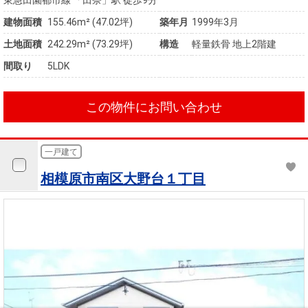
東急田園都市線 「田奈」駅 徒歩9分
建物面積
155.46m² (47.02坪)
築年月
1999年3月
土地面積
242.29m² (73.29坪)
構造
軽量鉄骨 地上2階建
間取り
5LDK
この物件にお問い合わせ
一戸建て
相模原市南区大野台１丁目