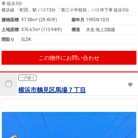
車 徒歩3分
横浜線 「町田」駅 バス13分 「第三小学校前」バス停下車 徒歩3分
建物面積
97.38m² (29.45坪)
築年月
1995年10月
土地面積
376.67m² (113.94坪)
構造
木造 地上2階建
間取り
5LDK
この物件にお問い合わせ
一戸建て
横浜市鶴見区馬場７丁目