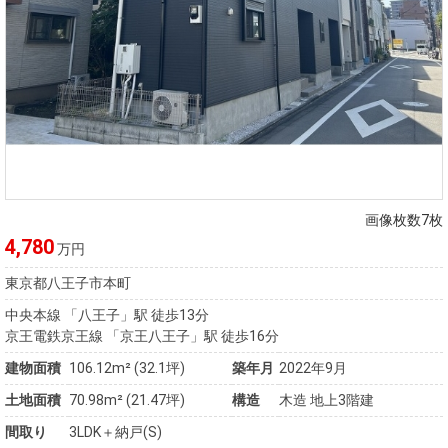
画像枚数7枚
4,780
万円
東京都八王子市本町
中央本線 「八王子」駅 徒歩13分
京王電鉄京王線 「京王八王子」駅 徒歩16分
建物面積
106.12m² (32.1坪)
築年月
2022年9月
土地面積
70.98m² (21.47坪)
構造
木造 地上3階建
間取り
3LDK＋納戸(S)