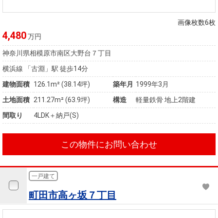
画像枚数6枚
4,480
万円
神奈川県相模原市南区大野台７丁目
横浜線 「古淵」駅 徒歩14分
建物面積
126.1m² (38.14坪)
築年月
1999年3月
土地面積
211.27m² (63.9坪)
構造
軽量鉄骨 地上2階建
間取り
4LDK＋納戸(S)
この物件にお問い合わせ
一戸建て
町田市高ヶ坂７丁目