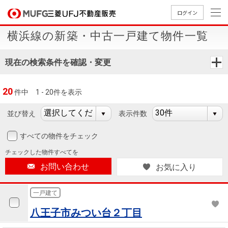
ログイン
横浜線の新築・中古一戸建て物件一覧
買いたい
現在の検索条件を確認・変更
売りたい
20
件中
1 - 20件を表示
店舗案内
買いたいTOP
売りたいTOP
店舗案内TOP
会社情報TOP
採用情報TOP
並び替え
表示件数
会社情報
すべての物件をチェック
チェックした
物件すべてを
採用情報
店舗のご
ごあいさ
新卒採用
店舗のご
会社概
キャリア
店舗のご
MUFG
中古
無
新
売
A
お問い合わせ
お気に入り
案内（首
つ
情報
案内（名
要
採用情報
案内（関
Way
マン
料
築・
却
都圏）
古屋）
西）
法人のお客さま
ショ
査
中古
相
一戸建て
経営ビジ
役員一
組織図
ンを
定
一戸
談
八王子市みつい台２丁目
ョン
覧
探す
建て
提携企業にお勤めの方