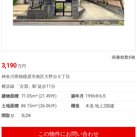
画像枚数6枚
3,190
万円
神奈川県相模原市南区大野台６丁目
横浜線 「古淵」駅 徒歩11分
建物面積
71.05m² (21.49坪)
築年月
1996年6月
土地面積
86.15m² (26.06坪)
構造
木造 地上2階建
間取り
3LDK
この物件にお問い合わせ