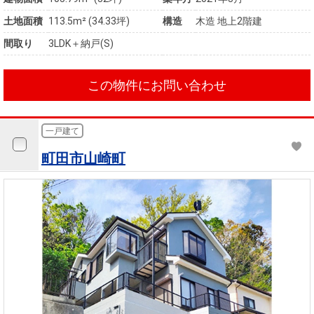
土地面積
113.5m² (34.33坪)
構造
木造 地上2階建
間取り
3LDK＋納戸(S)
この物件にお問い合わせ
一戸建て
町田市山崎町