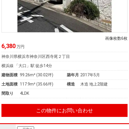
画像枚数6枚
6,380
万円
神奈川県横浜市神奈川区西寺尾２丁目
横浜線 「大口」駅 徒歩14分
建物面積
99.26m² (30.02坪)
築年月
2017年5月
土地面積
117.9m² (35.66坪)
構造
木造 地上2階建
間取り
4LDK
この物件にお問い合わせ