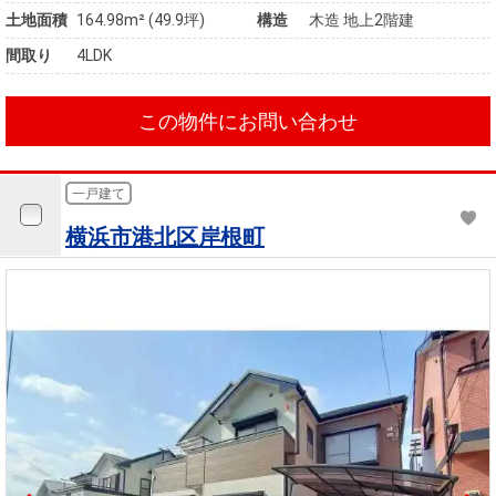
土地面積
164.98m² (49.9坪)
構造
木造 地上2階建
間取り
4LDK
この物件にお問い合わせ
一戸建て
横浜市港北区岸根町