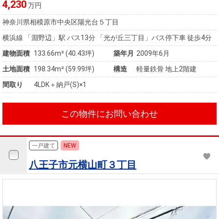
4,230
万円
神奈川県相模原市中央区陽光台５丁目
横浜線 「淵野辺」駅 バス13分 「光が丘三丁目」バス停下車 徒歩4分
建物面積
133.66m² (40.43坪)
築年月
2009年6月
土地面積
198.34m² (59.99坪)
構造
軽量鉄骨 地上2階建
間取り
4LDK＋納戸(S)×1
この物件にお問い合わせ
一戸建て
NEW
八王子市元横山町３丁目