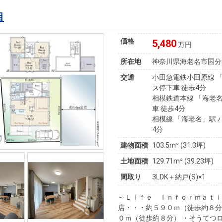
目
価格
5,480
万円
所在地
神奈川県海老名市国分
交通
小田急電鉄小田原線 「
ス停下車 徒歩4分
相模鉄道本線 「海老名
車 徒歩4分
相模線 「海老名」駅 
4分
建物面積
103.5m² (31.3坪)
土地面積
129.71m² (39.23坪)
間取り
3LDK＋納戸(S)×1
～Ｌｉｆｅ Ｉｎｆｏｒｍａｔｉ
店・・・約５９０ｍ（徒歩約８分
０ｍ（徒歩約８分） ・そうてつ