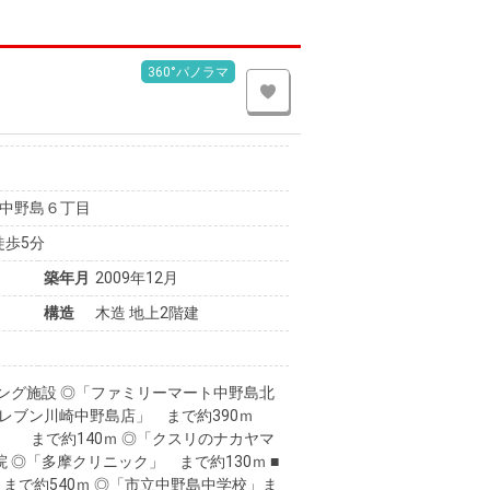
360°パノラマ
中野島６丁目
徒歩5分
築年月
2009年12月
構造
木造 地上2階建
■ショッピング施設 ◎「ファミリーマート中野島北
イレブン川崎中野島店」 まで約390ｍ
まで約140ｍ ◎「クスリのナカヤマ
院 ◎「多摩クリニック」 まで約130ｍ ■
まで約540ｍ ◎「市立中野島中学校」ま