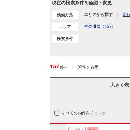
沿革
現在の検索条件を確認・変更
会員ページ
エリアから探す
沿
検索方法
会社案内（電子ブック版）
購入向けサービス
売却向けサービス
神奈川県（157）
エリア
検索条件
住まいと暮らしの税金の本（電子ブック）
住まいと暮らしの税金の本（電子ブック）
157
件中
1 - 30件を表示
大きく表
すべての物件をチェック