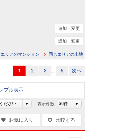
ニュースリリース
住まい1プラス（お役立ちコラム）
住まい1プラス（お役立ちコラム）
追加・変更
閉じる
追加・変更
じエリアのマンション
同じエリアの土地
1
2
3
…
6
次へ
ンプル表示
表示件数
お気に入り
比較する