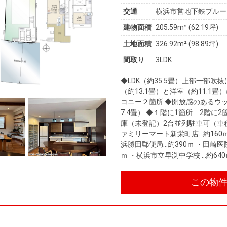
交通
横浜市営地下鉄ブルーラ
建物面積
205.59m² (62.19坪)
土地面積
326.92m² (98.89坪)
間取り
3LDK
◆LDK（約35.5畳）上部一部吹
（約13.1畳）と洋室（約11.1
コニー２箇所 ◆開放感のあるウ
7.4畳） ◆１階に1箇所 2階に
庫（未登記）2台並列駐車可（車種による制
ァミリーマート新栄町店…約160ｍ
浜勝田郵便局…約390ｍ ・田崎医
ｍ ・横浜市立早渕中学校 …約640
この物