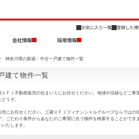
お気に入り一覧
登録した検
会社情報
採用情報
神奈川県の新築・中古一戸建て物件一覧
戸建て物件一覧
菱ＵＦＪ不動産販売の住まい１にお任せください。地域や沿線などご希
にどうぞ。
店舗のご案内（名古屋）
会社概要
キャリア採用情報
新築・中古一戸建てを探す
売却相談
販売にお任せください。三菱ＵＦＪフィナンシャルグループならではの
グ、こだわり条件からあなたのご希望に合う物件を検索することができ
組織図
トいたします。
事業用物件を探す