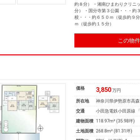
約８分） ・湘南ひまわりクリニ
分） ・国分寺第３公園・・・約
校・・・約６５０ｍ（徒歩約９分
ｍ（徒歩約１５分）
この物
価格
3,850
万円
所在地
神奈川県伊勢原市高森
交通
小田急電鉄小田原線 「
建物面積
118.97m² (35.98坪)
土地面積
268.8m² (81.31坪)