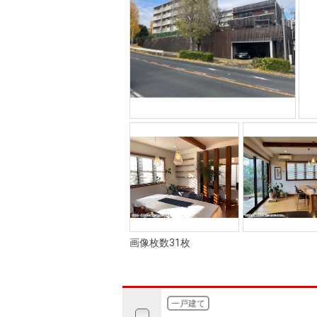
画像枚数31枚
一戸建て