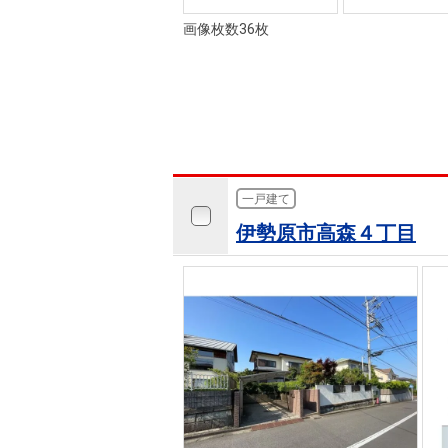
画像枚数36枚
一戸建て
伊勢原市高森４丁目