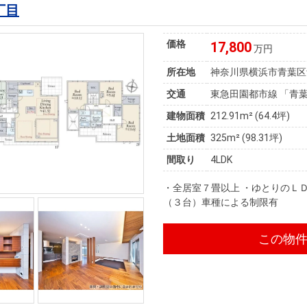
丁目
価格
17,800
万円
所在地
神奈川県横浜市青葉区
交通
東急田園都市線 「青葉
建物面積
212.91m² (64.4坪)
土地面積
325m² (98.31坪)
間取り
4LDK
・全居室７畳以上 ・ゆとりのＬ
（３台）車種による制限有
この物