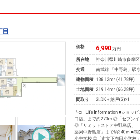
丁目
価格
6,990
万円
所在地
神奈川県川崎市多摩区
交通
南武線 「中野島」駅 
建物面積
138.12m² (41.78坪)
土地面積
219.14m² (66.28坪)
間取り
3LDK＋納戸(S)×1
┗□ Life Information 
口店」まで約270m ◎「セブン
◎「サミットストア中野島店」 
薬局中野島店」まで約340ｍ ■病
小中学校 ◎「市立下布田小学校」