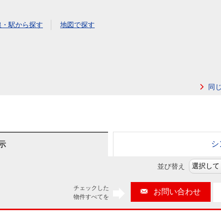
本社地図
線・駅から探す
地図で探す
住宅ローンシミュレーション
周辺相場検索
購入ガイド
売却ガイド
同
シ
示
並び替え
チェックした
お問い合わせ
物件すべてを