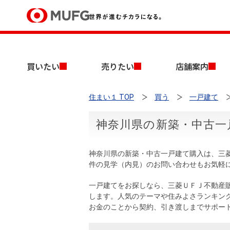
買いたい
買いたい
売りたい
店舗案内
売りたい
住まい１ TOP
買う
一戸建て
店舗案内
買いたいTOP
売りたいTOP
店舗案内TOP
会社情報TOP
採用情報TOP
神奈川県の新築・中古一
会社情報
神奈川県の新築・中古一戸建て購入は、三
採用情報
件の見学（内見）のお問い合わせもお気軽
店舗のご案内（首都圏）
ごあいさつ
新卒採用情報
中古マンションを探す
無料査定
一戸建てをお探しなら、三菱ＵＦＪ不動産
法人のお客さま
します。人気のテーマや住みよさランキン
経営ビジョン
お金のことから契約、引き渡しまでサポー
投資用物件を探す
売却時手取り金額試算
提携企業にお勤めの方