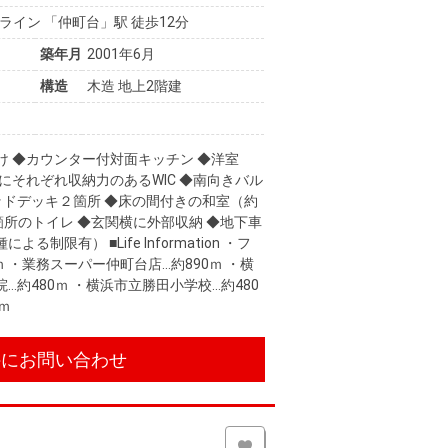
イン 「仲町台」駅 徒歩12分
築年月
2001年6月
構造
木造 地上2階建
抜け ◆カウンター付対面キッチン ◆洋室
畳）にそれぞれ収納力のあるWIC ◆南向きバル
ッドデッキ２箇所 ◆床の間付きの和室（約
2箇所のトイレ ◆玄関横に外部収納 ◆地下車
限有） ■Life Information ・フ
 ・業務スーパー仲町台店…約890ｍ ・横
院…約480ｍ ・横浜市立勝田小学校…約480
ｍ
件にお問い合わせ