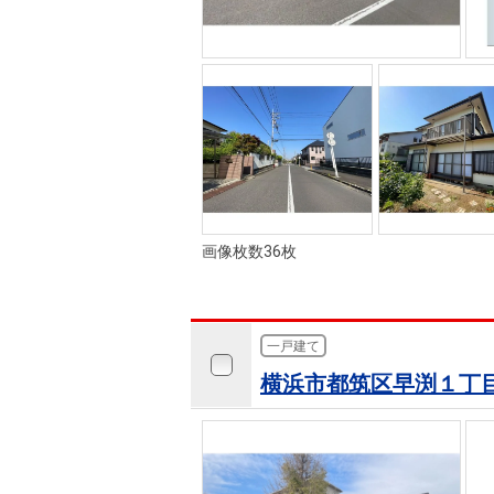
画像枚数36枚
一戸建て
横浜市都筑区早渕１丁