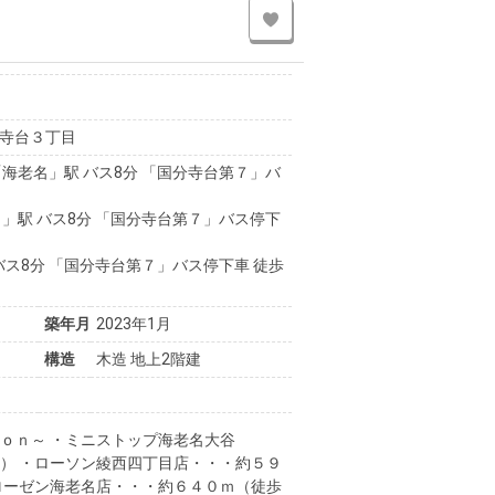
寺台３丁目
海老名」駅 バス8分 「国分寺台第７」バ
」駅 バス8分 「国分寺台第７」バス停下
バス8分 「国分寺台第７」バス停下車 徒歩
築年月
2023年1月
構造
木造 地上2階建
ｏｎ～ ・ミニストップ海老名大谷
） ・ローソン綾西四丁目店・・・約５９
ローゼン海老名店・・・約６４０ｍ（徒歩