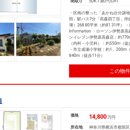
間取り
5DK＋納戸(S)×1
・区画の整った「あかね台分譲地
田」駅バス7分「高森四丁目」停
簿）268.80平米（約81.31坪） 
Information ・ローソン伊勢
ンイレブン伊勢原高森店：約770
（内科・小児科）：約550m（徒
・市立成瀬小学校：約1，200m
840m（徒歩11分）
この物
目
価格
14,800
万円
所在地
神奈川県横浜市都筑区