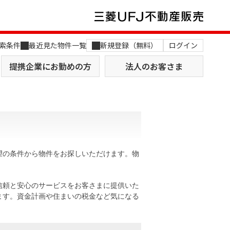
索条件
最近見た物件一覧
新規登録（無料）
ログイン
提携企業にお勤めの方
法人のお客さま
望の条件から物件をお探しいただけます。物
店舗のご案内（関西）
MUFG Way
土地を探す
AI不動産査定
信頼と安心のサービスをお客さまに提供いた
ます。資金計画や住まいの税金など気になる
役員一覧
おすすめ物件から探す