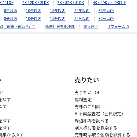
K / 1LDK
2K / 2DK / 2LDK
3K / 3DK / 3LDK
4K / 4DK / 4LDK以上
8年以内
10年以内
15年以内
20年以内
30年以内
8分以内
10分以内
15分以内
20分以内
30分以内
路（南東・南西含む）
低層住居専用地域
即入居可
リフォーム済
い
売りたい
P
売りたいTOP
を探す
無料査定
探す
売却のご相談
AI不動産査定（会員限定）
を探す
周辺相場を調べる
を探す
購入検討者を検索する
特集から探す
売却時手取り金額を試算する