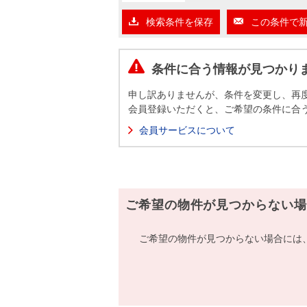
沿革
検索条件を保存
この条件で
会員ページ
会社案内（電子ブック版）
購入向けサービス
売却向けサービス
条件に合う情報が見つかり
申し訳ありませんが、条件を変更し、再
住まいと暮らしの税金の本（電子ブック）
住まいと暮らしの税金の本（電子ブック）
会員登録いただくと、ご希望の条件に合
会員サービスについて
ご希望の物件が見つからない場
ご希望の物件が見つからない場合には