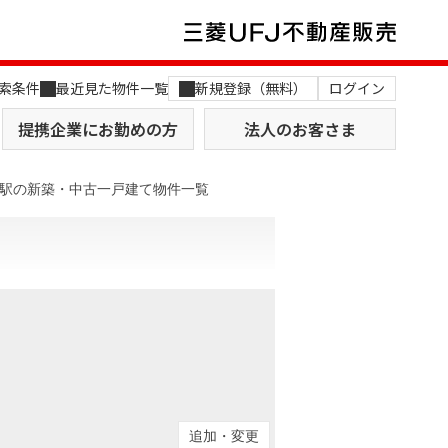
索条件
最近見た物件一覧
新規登録（無料）
ログイン
提携企業にお勤めの方
法人のお客さま
駅の新築・中古一戸建て物件一覧
店舗のご案内（関西）
MUFG Way
土地を探す
AI不動産査定
役員一覧
おすすめ物件から探す
追加・変更