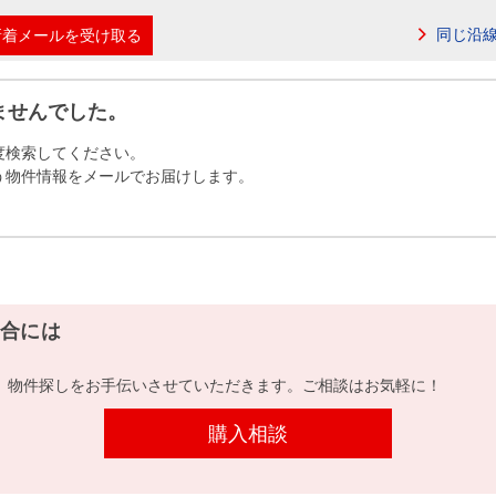
本社地図
同じ沿
新着メールを受け取る
住宅ローンシミュレーション
周辺相場検索
ませんでした。
度検索してください。
購入ガイド
売却ガイド
う物件情報をメールでお届けします。
合には
、物件探しをお手伝いさせていただきます。ご相談はお気軽に！
購入相談