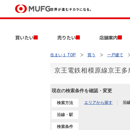
買いたい
買いたい
売りたい
店舗案内
売りたい
住まい１ TOP
買う
一戸建て
店舗案内
買いたいTOP
売りたいTOP
店舗案内TOP
会社情報TOP
採用情報TOP
京王電鉄相模原線京王多
会社情報
現在の検索条件を確認・変更
採用情報
店舗のご案内（首都圏）
ごあいさつ
新卒採用情報
中古マンションを探す
無料査定
エリアから探す
沿
検索方法
法人のお客さま
経営ビジョン
沿線・駅
投資用物件を探す
売却時手取り金額試算
提携企業にお勤めの方
検索条件