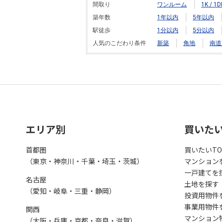
間取り
ワンルーム
1K / 1D
築年数
1年以内
5年以内
駅徒歩
1分以内
5分以内
人気のこだわり条件
新築
角地
南道
エリア別
買いた
首都圏
買いたいTO
（東京・神奈川・千葉・埼玉・茨城）
マンション
一戸建てを
名古屋
土地を探す
（愛知・岐阜・三重・静岡）
投資用物件
事業用物件
関西
マンション
（大阪・兵庫・京都・奈良・滋賀）