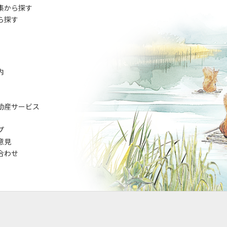
集から探す
ら探す
内
動産サービス
プ
意見
合わせ