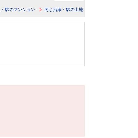
ニュースリリース
線・駅のマンション
同じ沿線・駅の土地
住まい1プラス（お役立ちコラム）
住まい1プラス（お役立ちコラム）
閉じる