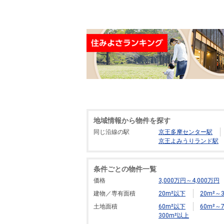
地域情報から物件を探す
同じ沿線の駅
京王多摩センター駅
京王よみうりランド駅
条件ごとの物件一覧
価格
3,000万円～4,000万円
建物／専有面積
20m²以下
20m²～3
土地面積
60m²以下
60m²～7
300m²以上