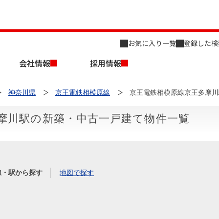
お気に入り一覧
登録した検
会社情報
採用情報
神奈川県
京王電鉄相模原線
京王電鉄相模原線京王多摩川
摩川駅の新築・中古一戸建て物件一覧
店舗のご案内（名古屋）
会社概要
キャリア採用情報
新築・中古一戸建てを探す
売却相談
線・駅から探す
地図で探す
組織図
事業用物件を探す