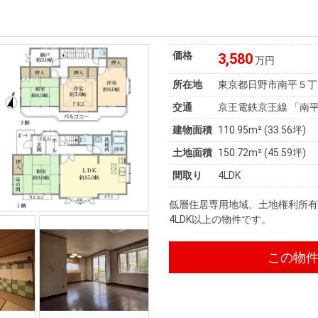
価格
3,580
万円
所在地
東京都日野市南平５丁
交通
京王電鉄京王線 「南平
建物面積
110.95m² (33.56坪)
土地面積
150.72m² (45.59坪)
間取り
4LDK
低層住居専用地域、土地権利所有
4LDK以上の物件です。
この物