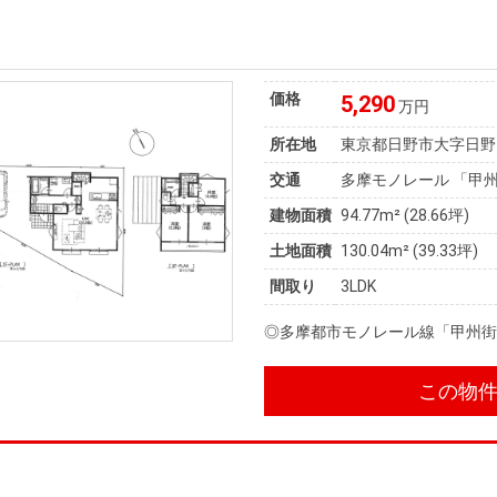
価格
5,290
万円
所在地
東京都日野市大字日野
交通
多摩モノレール 「甲州
建物面積
94.77m² (28.66坪)
土地面積
130.04m² (39.33坪)
間取り
3LDK
◎多摩都市モノレール線「甲州街
この物