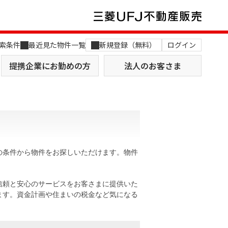
索条件
最近見た物件一覧
新規登録（無料）
ログイン
提携企業にお勤めの方
法人のお客さま
の条件から物件をお探しいただけます。物件
店舗のご案内（関西）
MUFG Way
土地を探す
AI不動産査定
信頼と安心のサービスをお客さまに提供いた
ます。資金計画や住まいの税金など気になる
役員一覧
おすすめ物件から探す