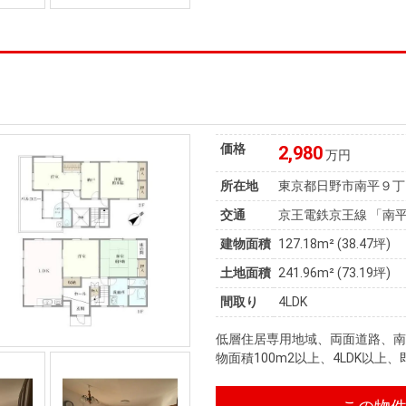
価格
2,980
万円
所在地
東京都日野市南平９丁
交通
京王電鉄京王線 「南平
建物面積
127.18m² (38.47坪)
土地面積
241.96m² (73.19坪)
間取り
4LDK
低層住居専用地域、両面道路、
物面積100m2以上、4LDK以