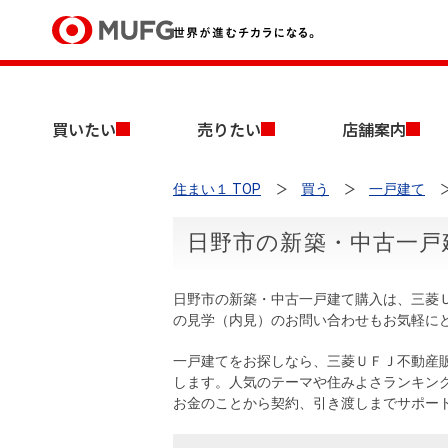
買いたい
買いたい
売りたい
店舗案内
売りたい
住まい１ TOP
買う
一戸建て
店舗案内
買いたいTOP
売りたいTOP
店舗案内TOP
会社情報TOP
採用情報TOP
日野市の新築・中古一戸
会社情報
日野市の新築・中古一戸建て購入は、三菱
採用情報
の見学（内見）のお問い合わせもお気軽に
店舗のご案内（首都圏）
ごあいさつ
新卒採用情報
中古マンションを探す
無料査定
一戸建てをお探しなら、三菱ＵＦＪ不動産
法人のお客さま
します。人気のテーマや住みよさランキン
経営ビジョン
お金のことから契約、引き渡しまでサポー
投資用物件を探す
売却時手取り金額試算
提携企業にお勤めの方