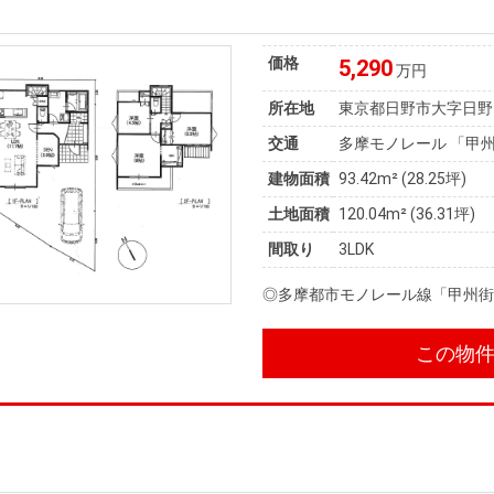
価格
5,290
万円
所在地
東京都日野市大字日野
交通
多摩モノレール 「甲州
建物面積
93.42m² (28.25坪)
土地面積
120.04m² (36.31坪)
間取り
3LDK
◎多摩都市モノレール線「甲州街
この物