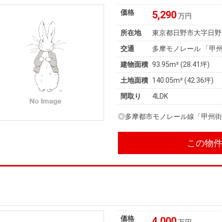
価格
5,290
万円
所在地
東京都日野市大字日野
交通
多摩モノレール 「甲州
建物面積
93.95m² (28.41坪)
土地面積
140.05m² (42.36坪)
間取り
4LDK
◎多摩都市モノレール線「甲州街
この物
価格
4,000