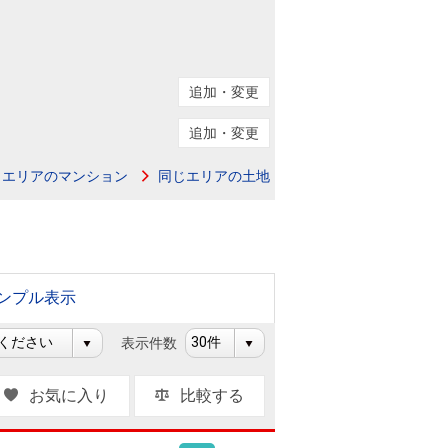
ニュースリリース
住まい1プラス（お役立ちコラム）
住まい1プラス（お役立ちコラム）
追加・変更
閉じる
追加・変更
じエリアのマンション
同じエリアの土地
ンプル表示
表示件数
お気に入り
比較する