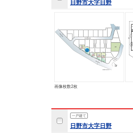
日野市大字日野
画像枚数2枚
一戸建て
日野市大字日野