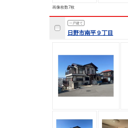
画像枚数7枚
一戸建て
日野市南平９丁目