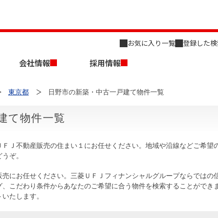
お気に入り一覧
登録した検
会社情報
採用情報
東京都
日野市の新築・中古一戸建て物件一覧
建て物件一覧
ＵＦＪ不動産販売の住まい１にお任せください。地域や沿線などご希望
どうぞ。
店舗のご案内（名古屋）
会社概要
キャリア採用情報
新築・中古一戸建てを探す
売却相談
販売にお任せください。三菱ＵＦＪフィナンシャルグループならではの
グ、こだわり条件からあなたのご希望に合う物件を検索することができ
組織図
トいたします。
事業用物件を探す