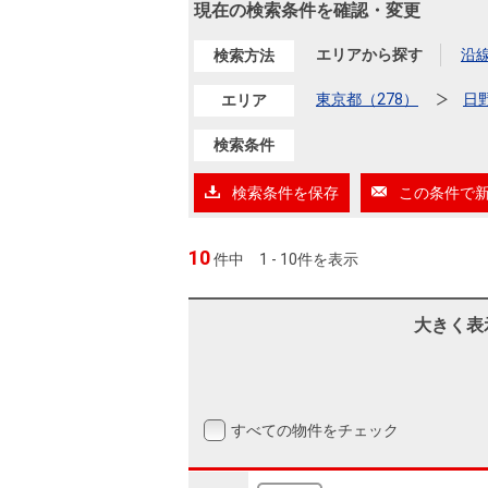
沿革
現在の検索条件を確認・変更
会員ページ
エリアから探す
沿
検索方法
会社案内（電子ブック版）
購入向けサービス
売却向けサービス
東京都（278）
日
エリア
検索条件
住まいと暮らしの税金の本（電子ブック）
住まいと暮らしの税金の本（電子ブック）
検索条件を保存
この条件で
10
件中
1 - 10件を表示
大きく表
すべての物件をチェック