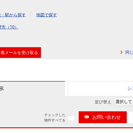
本社地図
線・駅から探す
地図で探す
住宅ローンシミュレーション
周辺相場検索
野市（10）
購入ガイド
売却ガイド
同
新着メールを受け取る
シ
示
並び替え
チェックした
お問い合わせ
物件すべてを