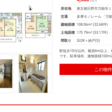
万円
所在地
東京都日野市万願寺１
交通
多摩モノレール 「万願
建物面積
108.06m² (32.68坪)
土地面積
175.79m² (53.17坪)
間取り
3LDK＋納戸(S)
駅徒歩10分以内、幅員6m以上
です。駐車場有、建物面積100m
この物