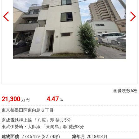
画像枚数6枚
21,300
4.47
万円
%
東京都墨田区東向島６丁目
京成電鉄押上線 「八広」駅 徒歩5分
東武伊勢崎・大師線 「東向島」駅 徒歩8分
建物面積
273.54m² (82.74坪)
築年月
2018年4月