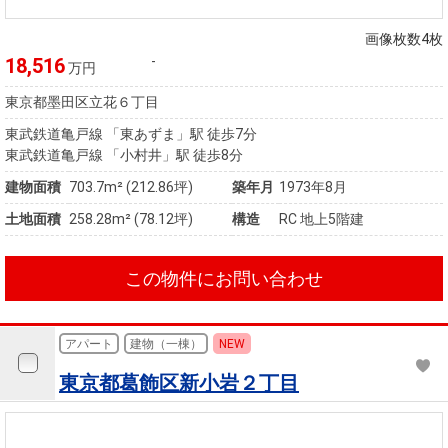
画像枚数4枚
-
18,516
万円
東京都墨田区立花６丁目
東武鉄道亀戸線 「東あずま」駅 徒歩7分
東武鉄道亀戸線 「小村井」駅 徒歩8分
建物面積
703.7m² (212.86坪)
築年月
1973年8月
土地面積
258.28m² (78.12坪)
構造
RC 地上5階建
この物件にお問い合わせ
アパート
建物（一棟）
NEW
東京都葛飾区新小岩２丁目