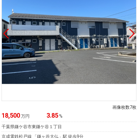
画像枚数7枚
18,500
3.85
万円
%
千葉県鎌ケ谷市東鎌ケ谷１丁目
京成電鉄松戸線 「鎌ヶ谷大仏」駅 徒歩9分