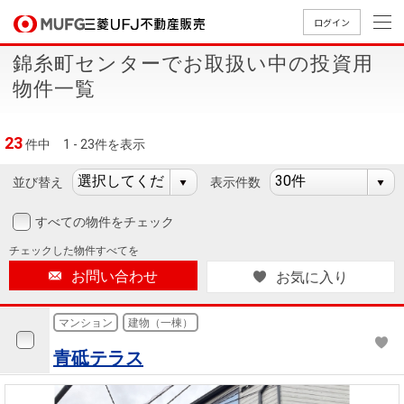
ログイン
錦糸町センターでお取扱い中の投資用
買いたい
物件一覧
売りたい
23
件中
1 - 23件を表示
店舗案内
並び替え
表示件数
買いたいTOP
売りたいTOP
店舗案内TOP
会社情報TOP
採用情報TOP
すべての物件をチェック
会社情報
チェックした
物件すべてを
お問い合わせ
お気に入り
採用情報
店舗のご
ごあいさ
新卒採用
店舗のご
会社概
キャリア
店舗のご
MUFG
中古
無
新
売
A
案内（首
つ
情報
案内（名
要
採用情報
案内（関
Way
マン
料
築・
却
マンション
建物（一棟）
都圏）
古屋）
西）
法人のお客さま
ショ
査
中古
相
青砥テラス
経営ビジ
役員一
組織図
ンを
定
一戸
談
ョン
覧
探す
建て
提携企業にお勤めの方