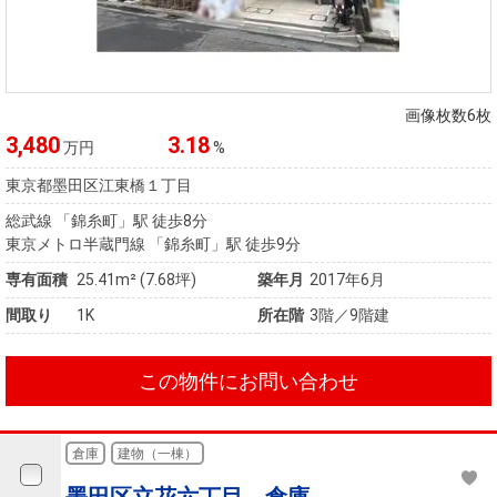
画像枚数6枚
3,480
3.18
万円
%
東京都墨田区江東橋１丁目
総武線 「錦糸町」駅 徒歩8分
東京メトロ半蔵門線 「錦糸町」駅 徒歩9分
専有面積
25.41m² (7.68坪)
築年月
2017年6月
間取り
1K
所在階
3階／9階建
この物件にお問い合わせ
倉庫
建物（一棟）