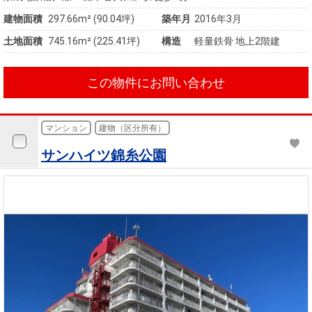
建物面積
297.66m² (90.04坪)
築年月
2016年3月
土地面積
745.16m² (225.41坪)
構造
軽量鉄骨 地上2階建
この物件にお問い合わせ
マンション
建物（区分所有）
サンハイツ錦糸公園