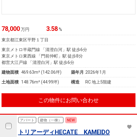
78,000
3.58
万円
%
東京都江東区平野１丁目
東京メトロ半蔵門線 「清澄白河」駅 徒歩6分
東京メトロ東西線 「門前仲町」駅 徒歩8分
都営大江戸線 「清澄白河」駅 徒歩6分
建物面積
469.63m² (142.06坪)
築年月
2026年1月
土地面積
148.76m² (44.99坪)
構造
RC 地上5階建
この物件にお問い合わせ
アパート
建物（一棟）
NEW
トリアーディHECATE KAMEIDO