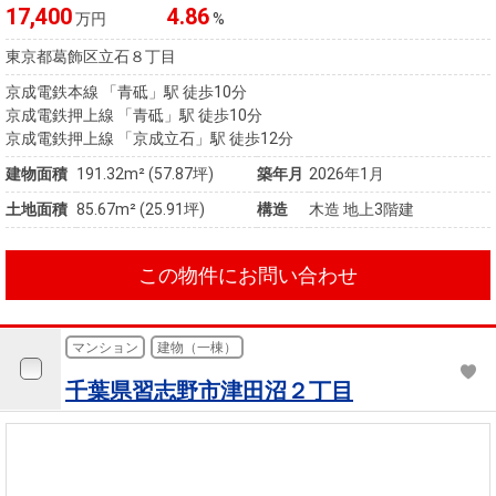
住まいと
ック）
購入ガイ
17,400
4.86
万円
%
暮らしの
ド
東京都葛飾区立石８丁目
税金の本
（電子ブ
京成電鉄本線 「青砥」駅 徒歩10分
京成電鉄押上線 「青砥」駅 徒歩10分
ック）
京成電鉄押上線 「京成立石」駅 徒歩12分
建物面積
191.32m² (57.87坪)
築年月
2026年1月
土地面積
85.67m² (25.91坪)
構造
木造 地上3階建
この物件にお問い合わせ
マンション
建物（一棟）
千葉県習志野市津田沼２丁目