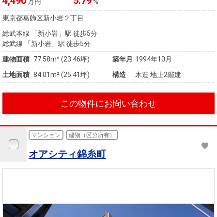
4,490
5.79
万円
%
東京都葛飾区新小岩２丁目
総武本線 「新小岩」駅 徒歩5分
総武線 「新小岩」駅 徒歩5分
建物面積
77.58m² (23.46坪)
築年月
1994年10月
土地面積
84.01m² (25.41坪)
構造
木造 地上2階建
この物件にお問い合わせ
マンション
建物（区分所有）
オアシティ錦糸町