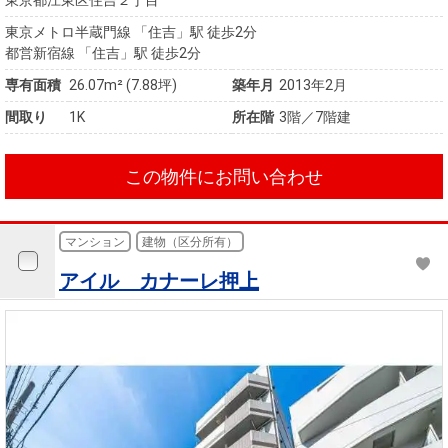
東京都江東区住吉２丁目
東京メトロ半蔵門線 「住吉」駅 徒歩2分
都営新宿線 「住吉」駅 徒歩2分
専有面積
26.07m² (7.88坪)
築年月
2013年2月
間取り
1K
所在階
3階／7階建
この物件にお問い合わせ
マンション
建物（区分所有）
アイル カナーレ押上