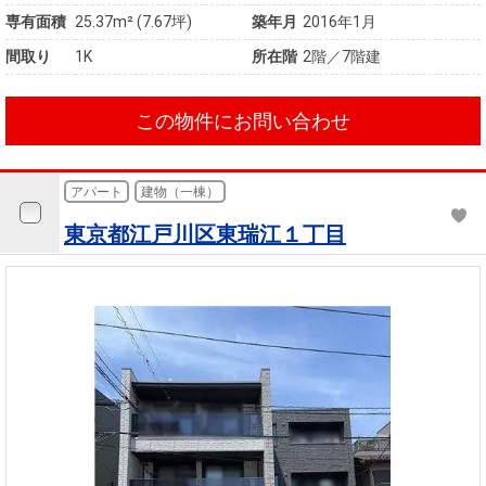
専有面積
25.37m² (7.67坪)
築年月
2016年1月
間取り
1K
所在階
2階／7階建
この物件にお問い合わせ
アパート
建物（一棟）
東京都江戸川区東瑞江１丁目