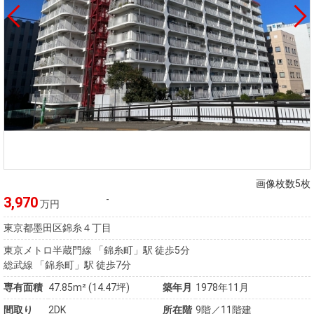
画像枚数5枚
-
3,970
万円
東京都墨田区錦糸４丁目
東京メトロ半蔵門線 「錦糸町」駅 徒歩5分
総武線 「錦糸町」駅 徒歩7分
専有面積
47.85m² (14.47坪)
築年月
1978年11月
間取り
2DK
所在階
9階／11階建