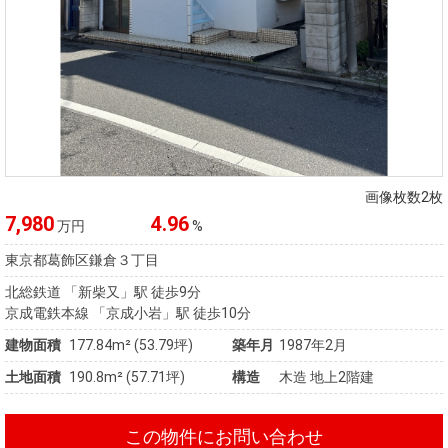
画像枚数2枚
7,980
4.96
万円
%
東京都葛飾区鎌倉３丁目
北総鉄道 「新柴又」駅 徒歩9分
京成電鉄本線 「京成小岩」駅 徒歩10分
建物面積
177.84m² (53.79坪)
築年月
1987年2月
土地面積
190.8m² (57.71坪)
構造
木造 地上2階建
この物件にお問い合わせ