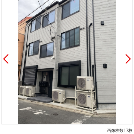
を探
本社地
ニュース
沿革
す
売却
会員ページ
図
リリース
投
時手
事業
資
取り
用物
会社案内
閉じる
用
金額
件を
（電子ブ
物
試算
探す
ック版）
件
を
売却向け
周辺相場
住まい1プ
探
サービス
検索
ラス（お
す
役立ちコ
ラム）
購入向け
住宅ロー
住まい1プ
住まいと
売却ガイ
サービス
ンシミュ
ラス（お
暮らしの
ド
レーショ
役立ちコ
税金の本
ン
ラム）
（電子ブ
画像枚数17枚