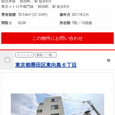
総武本線 「錦糸町」駅 徒歩6分
東京メトロ半蔵門線 「錦糸町」駅 徒歩6分
専有面積
70.54m² (21.33坪)
築年月
2011年2月
間取り
3LDK
所在階
7階／15階建
この物件にお問い合わせ
マンション
建物（一棟）
東京都墨田区東向島６丁目