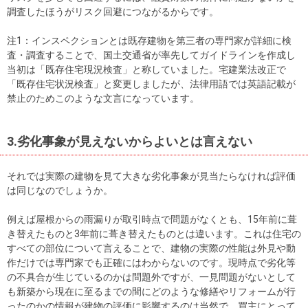
調査したほうがリスク回避につながるからです。
注1：インスペクションとは既存建物を第三者の専門家が詳細に検
査・調査することで、国土交通省が率先してガイドラインを作成し
当初は「既存住宅現況検査」と称していました。宅建業法改正で
「既存住宅状況検査」と変更しましたが、法律用語では英語記載が
禁止のためこのような文言になっています。
3.劣化事象が見えないからよいとは言えない
それでは実際の建物を見て大きな劣化事象が見当たらなければ評価
は同じなのでしょうか。
例えば屋根からの雨漏りが取引時点で問題がなくとも、15年前に葺
き替えたものと3年前に葺き替えたものとは違います。これは住宅の
すべての部位について言えることで、建物の実際の性能は外見や動
作だけでは専門家でも正確にはわからないのです。現時点で劣化等
の不具合が生じているのかは問題外ですが、一見問題がないとして
も新築から現在に至るまでの間にどのような修繕やリフォームが行
ったのかの情報が建物の評価に影響するのは当然で、買主にとって