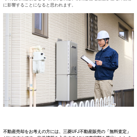
を探
に影響することになると思われます。
本社地
ニュース
沿革
す
売却
会員ページ
図
リリース
投
時手
事業
資
取り
用物
会社案内
閉じる
用
金額
件を
（電子ブ
物
試算
探す
ック版）
件
を
売却向け
周辺相場
住まい1プ
探
サービス
検索
ラス（お
す
役立ちコ
ラム）
購入向け
住宅ロー
住まい1プ
住まいと
売却ガイ
サービス
ンシミュ
ラス（お
暮らしの
ド
レーショ
役立ちコ
税金の本
ン
ラム）
（電子ブ
不動産売却をお考えの方には、三菱UFJ不動産販売の「無料査定」