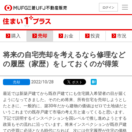
ログイン
買いたい
購入
売却
お金
投資
市況
売りたい
将来の自宅売却を考えるなら修理など
店舗案内
の履歴（家歴）をしておくのが得策
買いたいTOP
売りたいTOP
店舗案内TOP
会社情報TOP
採用情報TOP
会社情報
2022/10/28
売却
採用情報
最近では新築戸建てから既存戸建てにも住宅購入希望者の目が届く
店舗のご
ごあいさ
新卒採用
店舗のご
会社概
キャリア
店舗のご
MUFG
中古
無
新
売
A
ようになってきました。そのため将来、所有住宅を売却しようとし
案内（首
つ
情報
案内（名
要
採用情報
案内（関
Way
マン
料
築・
却
たときに、一般的に、築30年だから建物の価値はゼロで土地値だと
都圏）
古屋）
西）
法人のお客さま
ショ
査
中古
相
いうこれまでの既存戸建て市場の考え方と違ってくると思います。
経営ビジ
役員一
組織図
下記で説明するインスペクションを国レベルで推し進めようとする
ンを
定
一戸
談
ョン
覧
政策もその流れに沿っています。将来インスペクションが既存戸建
探す
建て
提携企業にお勤めの方
ての売買に必須となる時代になれば、次には住宅履歴が住宅の価格