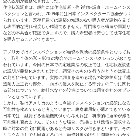
査の説明が義務化されました。
住宅状況調査は、般的には住宅診断・住宅詳細調査・ホームインス
ペクションと言われ、2009年には日本インスペクターズ協会がつく
られています。既存戸建ては建築の知識のない購入者が建物を見て
も表面的な汚れ程度しか確認できません。専門家なら構造や雨漏り
などの不具合が確認できますので、購入希望者は安心して既存住宅
を購入することができます。
アメリカではインスペクションが融資や保険の必須条件となってお
り、取引全体の70～90％の割合でホームインスペクションがおこな
われています。今回の日本での宅建業法の改正では、住宅状況調査
の説明が義務化されただけで、調査そのものを行うかどうかは売主
の判断に任せています。実際に調査を進める場合の対象箇所は「構
造耐力上主要な部分」「雨水の侵入を防止する部分」の二つに関わ
る部分についてで、給排水などの設備については調査会社のオプシ
ョンとなっています。
しかし、私はアメリカのように今後インスペクションは必須になる
可能性を秘めていると考えています。終身雇用制が薄れてきている
日本では、融資する金融機関側から考えれば、将来的に返済が滞る
可能性も否めません。そのような場合、売却により残債を回収する
時に対象の住宅に問題があると売却リスクが付きまといます。その
リスクを少しでも回避するには、融資対象の物件に問題がないかを