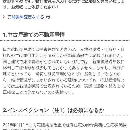
住まいと
ック）
購入ガイ
がおすすめです。物件情報を入力するだけで査定額を算出いたしま
す。お気軽にご依頼ください！
暮らしの
ド
税金の本
売却無料査定をする
（電子ブ
ック）
1.中古戸建ての不動産事情
日本の既存戸建ては中古戸建てと言われ、立地や規模・間取り・仕
様以外では築何年という情報しか不動産情報では記載されません。
同じ建物で維持管理がなされていない住宅では、新築後経過年数に
比例して評価額が減少してもおかしくありません。しかし、既存戸
建てといっても、適切な維持管理がされずに劣化しているものか
ら、維持管理がしっかりされている建物についても、不動産情報と
しては玉石混合状態で公表されているため、実際に建物を見るまで
正確なことは分からないのが実情です。
2.インスペクション（注1）は必須になるか
2018年4月1日より宅建業法改正で既存住宅の仲介業務に住宅状況調