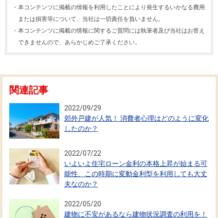
・
本コンテンツに掲載の情報を利用したことにより発生するいかなる費用
または損害等について、当社は一切責任を負いません。
・
本コンテンツに掲載の情報に関するご質問には執筆者及び当社はお答え
できませんので、あらかじめご了承ください。
関連記事
2022/09/29
郊外戸建が人気！ 消費者心理はどのように変化
したのか？
2022/07/22
いよいよ住宅ローン金利の本格上昇が始まる可
能性、この時期に変動金利型を利用しても大丈
夫なのか？
2022/05/20
建物に不安があるなら建物状況調査の利用を！