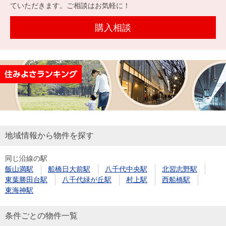
を探
ていただきます。ご相談はお気軽に！
本社地
ニュース
沿革
す
売却
会員ページ
図
リリース
購入相談
投
時手
事業
資
取り
用物
会社案内
閉じる
用
金額
件を
（電子ブ
物
試算
探す
ック版）
件
を
売却向け
周辺相場
住まい1プ
探
サービス
検索
ラス（お
す
役立ちコ
地域情報から物件を探す
ラム）
同じ沿線の駅
購入向け
住宅ロー
住まい1プ
飯山満駅
船橋日大前駅
八千代中央駅
北習志野駅
住まいと
売却ガイ
サービス
ンシミュ
ラス（お
東葉勝田台駅
八千代緑が丘駅
村上駅
西船橋駅
暮らしの
ド
レーショ
役立ちコ
東海神駅
税金の本
ン
ラム）
（電子ブ
条件ごとの物件一覧