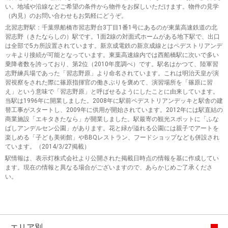
い。地域や沿線などご希望の条件から物件をお探しいただけます。物件の見学
（内見）のお問い合わせもお気軽にどうぞ。
北習志野駅
：千葉県船橋市習志野台3丁目1番1号にあるのが東葉高速鉄道の北
習志野（きたならしの）駅です。1面2線の対面式ホームがある地下駅で、出口
は全部で5カ所設置されています。新京成電鉄の新京成線とはペデストリアンデ
ッキより接続が可能となっています。東葉高速線内では西船橋駅に次いで多い
乗降者数を誇っており、第2位（2010年度調べ）です。駅名はかつて、陸軍習
志野練兵場であった「習志野原」より命名されています。これは明治天皇が演
習視察をされた際に篠原指揮官の働きぶりを褒めて、演習場所を「篠原に習
え」という意味で「習志野原」と呼ばせるようにしたことに由来しています。
当駅は1996年に開業しました。2008年に駅前ペデストリアンデッキと駅舎の建
替工事がスタートし、2009年に供用が開始されています。2012年には駅直結の
商業施設「エキタきたなら」が開業しました。駅最寄の観光スポットに「ふな
ばしアンデルセン公園」があります。花と緑が溢れる公園には親子でアートを
楽しめる「子ども美術館」やBBQレストラン、フードショップなども併設され
ています。（2014/3/27掲載）
駅情報は、表示灯株式会社より公開された掲載日時点の情報を基に作成してい
ます。現在の情報と異なる場合がございますので、あらかじめご了承くださ
い。
エリア別