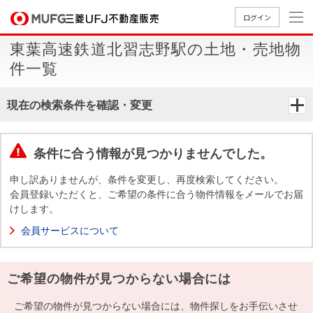
ログイン
東葉高速鉄道北習志野駅の土地・売地物
買いたい
件一覧
売りたい
現在の検索条件を確認・変更
店舗案内
買いたいTOP
売りたいTOP
店舗案内TOP
会社情報TOP
採用情報TOP
条件に合う情報が見つかりませんでした。
会社情報
申し訳ありませんが、条件を変更し、再度検索してください。
会員登録いただくと、ご希望の条件に合う物件情報をメールでお届
けします。
採用情報
店舗のご
ごあいさ
新卒採用
店舗のご
会社概
キャリア
店舗のご
MUFG
中古
無
新
売
A
会員サービスについて
案内（首
つ
情報
案内（名
要
採用情報
案内（関
Way
マン
料
築・
却
都圏）
古屋）
西）
法人のお客さま
ショ
査
中古
相
経営ビジ
役員一
ご希望の物件が見つからない場合には
組織図
ンを
定
一戸
談
ョン
覧
探す
建て
提携企業にお勤めの方
ご希望の物件が見つからない場合には、物件探しをお手伝いさせ