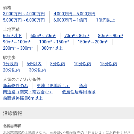
住まいと
ック）
購入ガイ
価格
暮らしの
ド
3,000万円～4,000万円
4,000万円～5,000万円
税金の本
5,000万円～6,000万円
6,000万円～1億円
1億円以上
（電子ブ
土地面積
ック）
60m²以下
60m²～70m²
70m²～80m²
80m²～90m²
90m²～100m²
100m²～150m²
150m²～200m²
200m²～300m²
300m²以上
駅徒歩
1分以内
5分以内
8分以内
10分以内
15分以内
20分以内
30分以内
人気のこだわり条件
新着物件のみ
更地（更地渡し）
角地
南道路（南東・南西含む）
低層住居専用地域
前面道路幅員6m以上
沿線情報
北習志野駅
北習志野駅の土地購入なら、三菱UFJ不動産販売の「住まい１」にお任せくださ