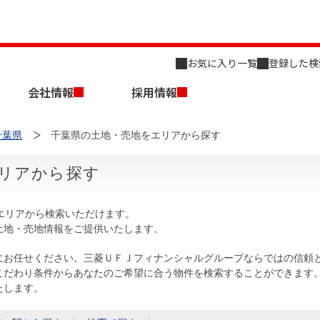
お気に入り一覧
登録した検
会社情報
採用情報
千葉県
千葉県の土地・売地をエリアから探す
リアから探す
エリアから検索いただけます。
土地・売地情報をご提供いたします。
店舗のご案内（名古屋）
会社概要
キャリア採用情報
新築・中古一戸建てを探す
売却相談
にお任せください。三菱ＵＦＪフィナンシャルグループならではの信頼
こだわり条件からあなたのご希望に合う物件を検索することができます
組織図
たします。
事業用物件を探す