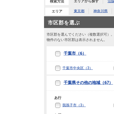
沿革
エリアから探す
沿
検索方法
東京都
神奈川県
エリア
会員ページ
会社案内（電子ブック版）
購入向けサービス
売却向けサービス
市区郡を選ぶ
市区郡を選んでください（複数選択可）
住まいと暮らしの税金の本（電子ブック）
住まいと暮らしの税金の本（電子ブック）
物件のない市区郡は表示されません。
千葉市（6）
千葉市中央区（3）
千葉県その他の地域（67）
あ行
我孫子市（3）