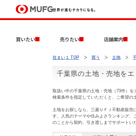
買いたい
買いたい
売りたい
店舗案内
売りたい
住まい１ TOP
買う
土地
店舗案内
買いたいTOP
売りたいTOP
店舗案内TOP
会社情報TOP
採用情報TOP
千葉県の土地・売地をエ
会社情報
取扱い中の千葉県の土地・売地（73件）を
採用情報
検索条件を指定していただくと、ご希望の
店舗のご案内（首都圏）
ごあいさつ
新卒採用情報
中古マンションを探す
無料査定
土地をお探しなら、三菱ＵＦＪ不動産販売
法人のお客さま
す。人気のテーマや住みよさランキング、
経営ビジョン
のことから契約、引き渡しまでサポートい
投資用物件を探す
売却時手取り金額試算
提携企業にお勤めの方