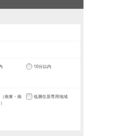
内
10分以内
路（南東・南
低層住居専用地域
む）