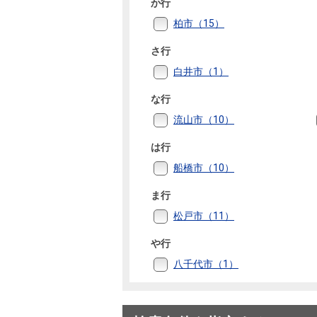
か行
柏市（15）
さ行
白井市（1）
な行
流山市（10）
は行
船橋市（10）
ま行
松戸市（11）
や行
八千代市（1）