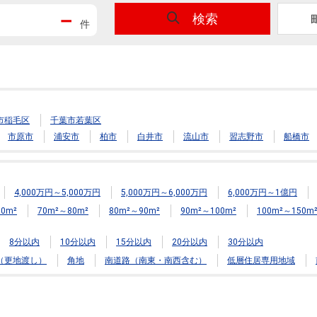
－
検索
件
市稲毛区
千葉市若葉区
市原市
浦安市
柏市
白井市
流山市
習志野市
船橋市
4,000万円～5,000万円
5,000万円～6,000万円
6,000万円～1億円
0m²
70m²～80m²
80m²～90m²
90m²～100m²
100m²～150m
8分以内
10分以内
15分以内
20分以内
30分以内
（更地渡し）
角地
南道路（南東・南西含む）
低層住居専用地域