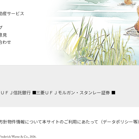
動産サービス
プ
意見
合わせ
菱ＵＦＪ信託銀行
三菱ＵＦＪモルガン・スタンレー証券
方針
物件情報について
本サイトのご利用にあたって（データポリシー等