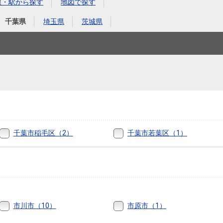
本社地図
線・駅から探す
地図で探す
千葉県
埼玉県
茨城県
住宅ローンシミュレーション
周辺相場検索
。
購入ガイド
売却ガイド
千葉市稲毛区（2）
千葉市若葉区（1）
市川市（10）
市原市（1）