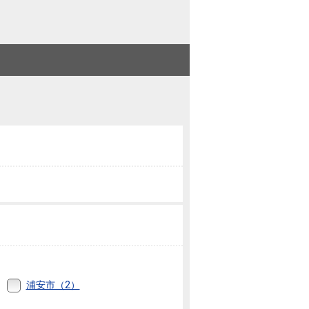
ニュースリリース
住まい1プラス（お役立ちコラム）
住まい1プラス（お役立ちコラム）
閉じる
浦安市（2）