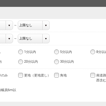
～
～
し
1分以内
5分以内
8分以
内
20分以内
30分以内
件のみ
更地（更地渡し）
角地
南道
西含
路幅員6m以