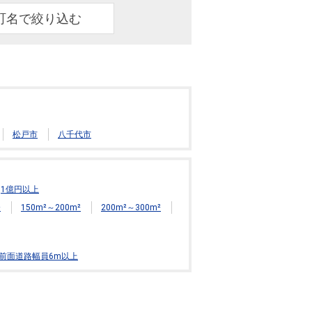
町名で絞り込む
松戸市
八千代市
1億円以上
²
150m²～200m²
200m²～300m²
前面道路幅員6m以上