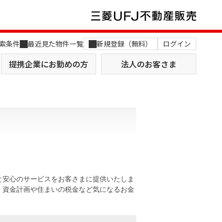
索条件
最近見た物件一覧
新規登録（無料）
ログイン
提携企業にお勤めの方
法人のお客さま
店舗のご案内（関西）
MUFG Way
土地を探す
AI不動産査定
と安心のサービスをお客さまに提供いたしま
。資金計画や住まいの税金など気になるお金
役員一覧
おすすめ物件から探す