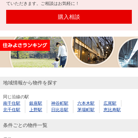
を探
ていただきます。ご相談はお気軽に！
本社地
ニュース
沿革
す
売却
会員ページ
図
リリース
購入相談
投
時手
事業
資
取り
用物
会社案内
閉じる
用
金額
件を
（電子ブ
物
試算
探す
ック版）
件
を
売却向け
周辺相場
住まい1プ
探
サービス
検索
ラス（お
す
役立ちコ
地域情報から物件を探す
ラム）
同じ沿線の駅
購入向け
住宅ロー
住まい1プ
南千住駅
銀座駅
神谷町駅
六本木駅
広尾駅
住まいと
売却ガイ
サービス
ンシミュ
ラス（お
北千住駅
上野駅
日比谷駅
茅場町駅
恵比寿駅
暮らしの
ド
レーショ
役立ちコ
税金の本
ン
ラム）
条件ごとの物件一覧
（電子ブ