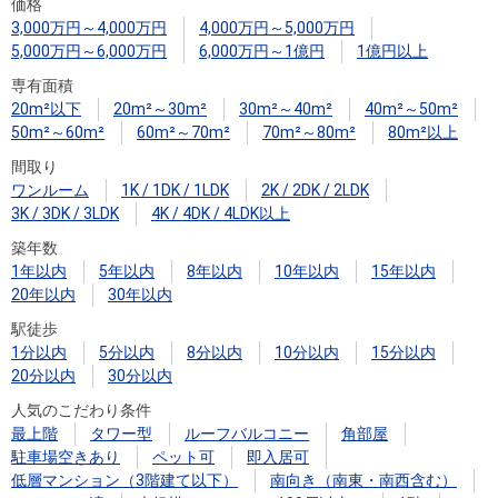
住まいと
ック）
購入ガイ
価格
3,000万円～4,000万円
4,000万円～5,000万円
暮らしの
ド
5,000万円～6,000万円
6,000万円～1億円
1億円以上
税金の本
専有面積
（電子ブ
20m²以下
20m²～30m²
30m²～40m²
40m²～50m²
ック）
50m²～60m²
60m²～70m²
70m²～80m²
80m²以上
間取り
ワンルーム
1K / 1DK / 1LDK
2K / 2DK / 2LDK
3K / 3DK / 3LDK
4K / 4DK / 4LDK以上
築年数
1年以内
5年以内
8年以内
10年以内
15年以内
20年以内
30年以内
駅徒歩
1分以内
5分以内
8分以内
10分以内
15分以内
20分以内
30分以内
人気のこだわり条件
最上階
タワー型
ルーフバルコニー
角部屋
駐車場空きあり
ペット可
即入居可
低層マンション（3階建て以下）
南向き（南東・南西含む）