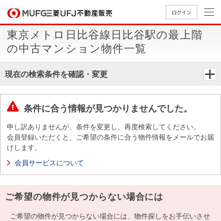
ログイン
東京メトロ日比谷線日比谷駅の最上階
買いたい
の中古マンション物件一覧
売りたい
現在の検索条件を確認・変更
店舗案内
買いたいTOP
売りたいTOP
店舗案内TOP
会社情報TOP
採用情報TOP
条件に合う情報が見つかりませんでした。
会社情報
申し訳ありませんが、条件を変更し、再度検索してください。
会員登録いただくと、ご希望の条件に合う物件情報をメールでお届
けします。
採用情報
店舗のご
ごあいさ
新卒採用
店舗のご
会社概
キャリア
店舗のご
MUFG
中古
無
新
売
A
会員サービスについて
案内（首
つ
情報
案内（名
要
採用情報
案内（関
Way
マン
料
築・
却
都圏）
古屋）
西）
法人のお客さま
ショ
査
中古
相
経営ビジ
役員一
ご希望の物件が見つからない場合には
組織図
ンを
定
一戸
談
ョン
覧
探す
建て
提携企業にお勤めの方
ご希望の物件が見つからない場合には、物件探しをお手伝いさせ