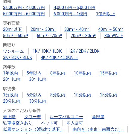
住まいと
ック）
購入ガイ
価格
3,000万円～4,000万円
4,000万円～5,000万円
暮らしの
ド
5,000万円～6,000万円
6,000万円～1億円
1億円以上
税金の本
専有面積
（電子ブ
20m²以下
20m²～30m²
30m²～40m²
40m²～50m²
ック）
50m²～60m²
60m²～70m²
70m²～80m²
80m²以上
間取り
ワンルーム
1K / 1DK / 1LDK
2K / 2DK / 2LDK
3K / 3DK / 3LDK
4K / 4DK / 4LDK以上
築年数
1年以内
5年以内
8年以内
10年以内
15年以内
20年以内
30年以内
駅徒歩
1分以内
5分以内
8分以内
10分以内
15分以内
20分以内
30分以内
人気のこだわり条件
最上階
タワー型
ルーフバルコニー
角部屋
駐車場空きあり
ペット可
即入居可
低層マンション（3階建て以下）
南向き（南東・南西含む）