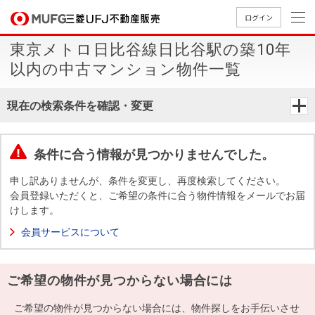
ログイン
東京メトロ日比谷線日比谷駅の築10年
買いたい
以内の中古マンション物件一覧
売りたい
現在の検索条件を確認・変更
店舗案内
買いたいTOP
売りたいTOP
店舗案内TOP
会社情報TOP
採用情報TOP
条件に合う情報が見つかりませんでした。
会社情報
申し訳ありませんが、条件を変更し、再度検索してください。
会員登録いただくと、ご希望の条件に合う物件情報をメールでお届
けします。
採用情報
店舗のご
ごあいさ
新卒採用
店舗のご
会社概
キャリア
店舗のご
MUFG
中古
無
新
売
A
会員サービスについて
案内（首
つ
情報
案内（名
要
採用情報
案内（関
Way
マン
料
築・
却
都圏）
古屋）
西）
法人のお客さま
ショ
査
中古
相
経営ビジ
役員一
ご希望の物件が見つからない場合には
組織図
ンを
定
一戸
談
ョン
覧
探す
建て
提携企業にお勤めの方
ご希望の物件が見つからない場合には、物件探しをお手伝いさせ