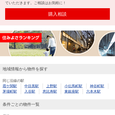
を探
ていただきます。ご相談はお気軽に！
本社地
ニュース
沿革
す
売却
会員ページ
図
リリース
購入相談
投
時手
事業
資
取り
用物
会社案内
閉じる
用
金額
件を
（電子ブ
物
試算
探す
ック版）
件
を
売却向け
周辺相場
住まい1プ
探
サービス
検索
ラス（お
す
役立ちコ
地域情報から物件を探す
ラム）
同じ沿線の駅
購入向け
住宅ロー
住まい1プ
霞ケ関駅
中目黒駅
上野駅
小伝馬町駅
神谷町駅
住まいと
売却ガイ
サービス
ンシミュ
ラス（お
茅場町駅
入谷駅
恵比寿駅
東銀座駅
六本木駅
暮らしの
ド
レーショ
役立ちコ
税金の本
ン
ラム）
条件ごとの物件一覧
（電子ブ