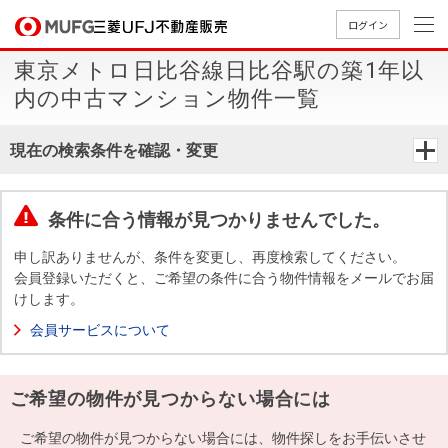
ログイン
東京メトロ日比谷線日比谷駅の築1年以
買いたい
内の中古マンション物件一覧
売りたい
現在の検索条件を確認・変更
店舗案内
買いたいTOP
売りたいTOP
店舗案内TOP
会社情報TOP
採用情報TOP
条件に合う情報が見つかりませんでした。
会社情報
申し訳ありませんが、条件を変更し、再度検索してください。
会員登録いただくと、ご希望の条件に合う物件情報をメールでお届
けします。
採用情報
店舗のご
ごあいさ
新卒採用
店舗のご
会社概
キャリア
店舗のご
MUFG
中古
無
新
売
A
会員サービスについて
案内（首
つ
情報
案内（名
要
採用情報
案内（関
Way
マン
料
築・
却
都圏）
古屋）
西）
法人のお客さま
ショ
査
中古
相
経営ビジ
役員一
ご希望の物件が見つからない場合には
組織図
ンを
定
一戸
談
ョン
覧
探す
建て
提携企業にお勤めの方
ご希望の物件が見つからない場合には、物件探しをお手伝いさせ