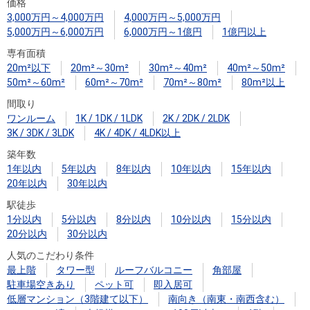
住まいと
ック）
購入ガイ
価格
3,000万円～4,000万円
4,000万円～5,000万円
暮らしの
ド
5,000万円～6,000万円
6,000万円～1億円
1億円以上
税金の本
専有面積
（電子ブ
20m²以下
20m²～30m²
30m²～40m²
40m²～50m²
ック）
50m²～60m²
60m²～70m²
70m²～80m²
80m²以上
間取り
ワンルーム
1K / 1DK / 1LDK
2K / 2DK / 2LDK
3K / 3DK / 3LDK
4K / 4DK / 4LDK以上
築年数
1年以内
5年以内
8年以内
10年以内
15年以内
20年以内
30年以内
駅徒歩
1分以内
5分以内
8分以内
10分以内
15分以内
20分以内
30分以内
人気のこだわり条件
最上階
タワー型
ルーフバルコニー
角部屋
駐車場空きあり
ペット可
即入居可
低層マンション（3階建て以下）
南向き（南東・南西含む）