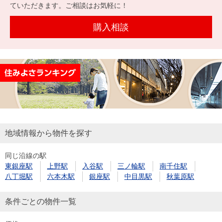
を探
ていただきます。ご相談はお気軽に！
本社地
ニュース
沿革
す
売却
会員ページ
図
リリース
購入相談
投
時手
事業
資
取り
用物
会社案内
閉じる
用
金額
件を
（電子ブ
物
試算
探す
ック版）
件
を
売却向け
周辺相場
住まい1プ
探
サービス
検索
ラス（お
す
役立ちコ
地域情報から物件を探す
ラム）
同じ沿線の駅
購入向け
住宅ロー
住まい1プ
東銀座駅
上野駅
入谷駅
三ノ輪駅
南千住駅
住まいと
売却ガイ
サービス
ンシミュ
ラス（お
八丁堀駅
六本木駅
銀座駅
中目黒駅
秋葉原駅
暮らしの
ド
レーショ
役立ちコ
税金の本
ン
ラム）
条件ごとの物件一覧
（電子ブ