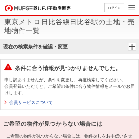
ログイン
東京メトロ日比谷線日比谷駅の土地・売
買いたい
地物件一覧
売りたい
現在の検索条件を確認・変更
店舗案内
買いたいTOP
売りたいTOP
店舗案内TOP
会社情報TOP
採用情報TOP
条件に合う情報が見つかりませんでした。
会社情報
申し訳ありませんが、条件を変更し、再度検索してください。
会員登録いただくと、ご希望の条件に合う物件情報をメールでお届
けします。
採用情報
店舗のご
ごあいさ
新卒採用
店舗のご
会社概
キャリア
店舗のご
MUFG
中古
無
新
売
A
会員サービスについて
案内（首
つ
情報
案内（名
要
採用情報
案内（関
Way
マン
料
築・
却
都圏）
古屋）
西）
法人のお客さま
ショ
査
中古
相
経営ビジ
役員一
ご希望の物件が見つからない場合には
組織図
ンを
定
一戸
談
ョン
覧
探す
建て
提携企業にお勤めの方
ご希望の物件が見つからない場合には、物件探しをお手伝いさせ