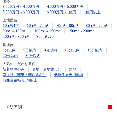
価格
住まいと
ック）
購入ガイ
3,000万円～4,000万円
4,000万円～5,000万円
暮らしの
ド
5,000万円～6,000万円
6,000万円～1億円
1億円以上
税金の本
土地面積
（電子ブ
60m²以下
60m²～70m²
70m²～80m²
80m²～90m²
ック）
90m²～100m²
100m²～150m²
150m²～200m²
200m²～300m²
300m²以上
駅徒歩
1分以内
5分以内
8分以内
10分以内
15分以内
20分以内
30分以内
人気のこだわり条件
新着物件のみ
更地（更地渡し）
角地
南道路（南東・南西含む）
低層住居専用地域
前面道路幅員6m以上
エリア別