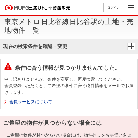
ログイン
東京メトロ日比谷線日比谷駅の土地・売
買いたい
地物件一覧
売りたい
現在の検索条件を確認・変更
店舗案内
条件に合う情報が見つかりませんでした。
買いたいTOP
売りたいTOP
店舗案内TOP
会社情報TOP
採用情報TOP
申し訳ありませんが、条件を変更し、再度検索してください。
会社情報
会員登録いただくと、ご希望の条件に合う物件情報をメールでお届
けします。
採用情報
店舗のご
ごあいさ
新卒採用
店舗のご
会社概
キャリア
店舗のご
MUFG
中古
無
新
売
A
会員サービスについて
案内（首
つ
情報
案内（名
要
採用情報
案内（関
Way
マン
料
築・
却
都圏）
古屋）
西）
法人のお客さま
ショ
査
中古
相
ご希望の物件が見つからない場合には
経営ビジ
役員一
組織図
ンを
定
一戸
談
ョン
覧
探す
建て
ご希望の物件が見つからない場合には、物件探しをお手伝いさせ
提携企業にお勤めの方