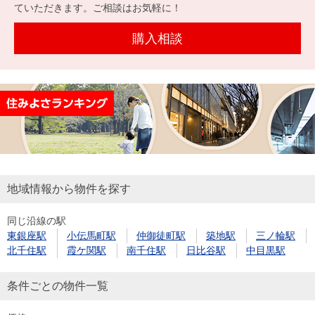
ていただきます。ご相談はお気軽に！
を探
本社地
ニュース
沿革
す
売却
会員ページ
図
リリース
購入相談
投
時手
事業
資
取り
用物
会社案内
閉じる
用
金額
件を
（電子ブ
物
試算
探す
ック版）
件
を
売却向け
周辺相場
住まい1プ
探
サービス
検索
ラス（お
す
地域情報から物件を探す
役立ちコ
ラム）
同じ沿線の駅
購入向け
住宅ロー
住まい1プ
東銀座駅
小伝馬町駅
仲御徒町駅
築地駅
三ノ輪駅
住まいと
売却ガイ
サービス
ンシミュ
ラス（お
北千住駅
霞ケ関駅
南千住駅
日比谷駅
中目黒駅
暮らしの
ド
レーショ
役立ちコ
税金の本
条件ごとの物件一覧
ン
ラム）
（電子ブ