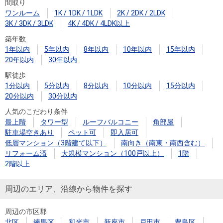
間取り
ワンルーム
1K / 1DK / 1LDK
2K / 2DK / 2LDK
3K / 3DK / 3LDK
4K / 4DK / 4LDK以上
築年数
1年以内
5年以内
8年以内
10年以内
15年以内
20年以内
30年以内
駅徒歩
1分以内
5分以内
8分以内
10分以内
15分以内
20分以内
30分以内
人気のこだわり条件
最上階
タワー型
ルーフバルコニー
角部屋
駐車場空きあり
ペット可
即入居可
低層マンション（3階建て以下）
南向き（南東・南西含む）
リフォーム済
大規模マンション（100戸以上）
1階
2階以上
周辺のエリア、沿線から物件を探す
周辺の市区郡
北区
練馬区
和光市
新座市
戸田市
豊島区