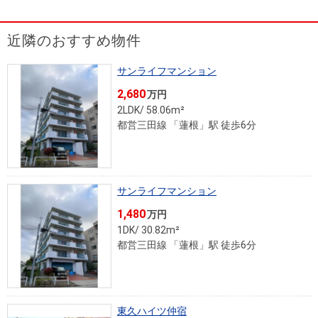
を探
本社地
ニュース
沿革
す
売却
会員ページ
図
リリース
近隣のおすすめ物件
投
時手
事業
資
取り
用物
会社案内
サンライフマンション
閉じる
用
金額
件を
（電子ブ
2,680
万円
物
試算
探す
ック版）
2LDK/ 58.06m²
件
都営三田線 「蓮根」駅 徒歩6分
を
売却向け
周辺相場
住まい1プ
探
サービス
検索
ラス（お
す
役立ちコ
サンライフマンション
ラム）
1,480
万円
購入向け
住宅ロー
住まい1プ
1DK/ 30.82m²
住まいと
売却ガイ
都営三田線 「蓮根」駅 徒歩6分
サービス
ンシミュ
ラス（お
暮らしの
ド
レーショ
役立ちコ
税金の本
ン
ラム）
（電子ブ
東久ハイツ仲宿