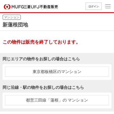
ログイン
マンション
買いたい
新蓮根団地
売りたい
この物件は販売を終了しております。
店舗案内
買いたいTOP
売りたいTOP
店舗案内TOP
会社情報TOP
採用情報TOP
同じエリアの物件をお探しの場合はこちら
会社情報
東京都板橋区のマンション
採用情報
店舗のご
ごあいさ
新卒採用
店舗のご
会社概
キャリア
店舗のご
MUFG
中古
無
新
売
A
同じ沿線・駅の物件をお探しの場合はこちら
案内（首
つ
情報
案内（名
要
採用情報
案内（関
Way
マン
料
築・
却
都圏）
古屋）
西）
法人のお客さま
ショ
査
中古
相
都営三田線「蓮根」の マンション
経営ビジ
役員一
組織図
ンを
定
一戸
談
ョン
覧
探す
建て
提携企業にお勤めの方