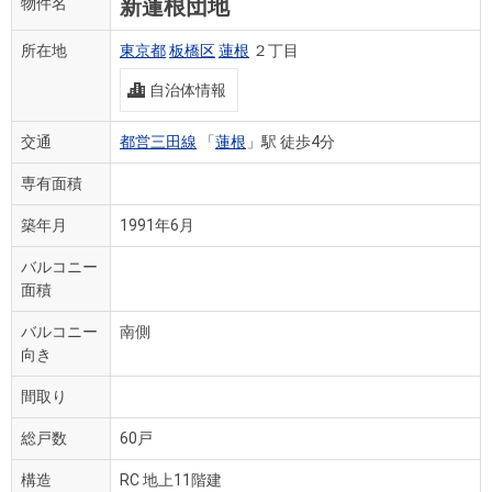
新蓮根団地
物件名
所在地
東京都
板橋区
蓮根
２丁目
自治体情報
交通
都営三田線
「
蓮根
」駅 徒歩4分
専有面積
築年月
1991年6月
バルコニー
面積
バルコニー
南側
向き
間取り
総戸数
60戸
構造
RC 地上11階建