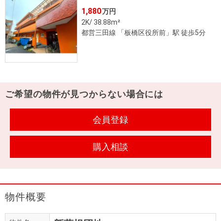
住まいと
ック）
購入ガイ
1,880
万円
暮らしの
ド
2K/ 38.88m²
税金の本
都営三田線 「板橋区役所前」駅 徒歩5分
（電子ブ
ック）
ご希望の物件が見つからない場合には
会員登録
購入相談
物件概要