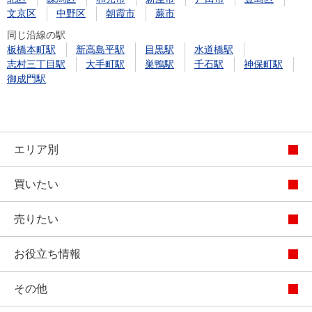
文京区
中野区
朝霞市
蕨市
同じ沿線の駅
板橋本町駅
新高島平駅
目黒駅
水道橋駅
志村三丁目駅
大手町駅
巣鴨駅
千石駅
神保町駅
御成門駅
エリア別
買いたい
売りたい
お役立ち情報
その他