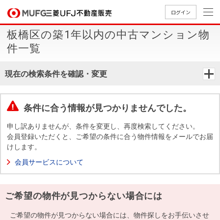
ログイン
板橋区の築1年以内の中古マンション物
買いたい
件一覧
売りたい
現在の検索条件を確認・変更
店舗案内
買いたいTOP
売りたいTOP
店舗案内TOP
会社情報TOP
採用情報TOP
条件に合う情報が見つかりませんでした。
会社情報
申し訳ありませんが、条件を変更し、再度検索してください。
会員登録いただくと、ご希望の条件に合う物件情報をメールでお届
けします。
採用情報
店舗のご
ごあいさ
新卒採用
店舗のご
会社概
キャリア
店舗のご
MUFG
中古
無
新
売
A
会員サービスについて
案内（首
つ
情報
案内（名
要
採用情報
案内（関
Way
マン
料
築・
却
都圏）
古屋）
西）
法人のお客さま
ショ
査
中古
相
経営ビジ
役員一
ご希望の物件が見つからない場合には
組織図
ンを
定
一戸
談
ョン
覧
探す
建て
提携企業にお勤めの方
ご希望の物件が見つからない場合には、物件探しをお手伝いさせ