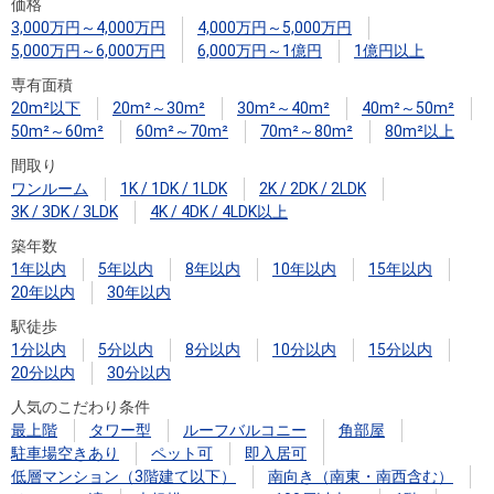
住まいと
ック）
購入ガイ
価格
3,000万円～4,000万円
4,000万円～5,000万円
暮らしの
ド
5,000万円～6,000万円
6,000万円～1億円
1億円以上
税金の本
専有面積
（電子ブ
20m²以下
20m²～30m²
30m²～40m²
40m²～50m²
ック）
50m²～60m²
60m²～70m²
70m²～80m²
80m²以上
間取り
ワンルーム
1K / 1DK / 1LDK
2K / 2DK / 2LDK
3K / 3DK / 3LDK
4K / 4DK / 4LDK以上
築年数
1年以内
5年以内
8年以内
10年以内
15年以内
20年以内
30年以内
駅徒歩
1分以内
5分以内
8分以内
10分以内
15分以内
20分以内
30分以内
人気のこだわり条件
最上階
タワー型
ルーフバルコニー
角部屋
駐車場空きあり
ペット可
即入居可
低層マンション（3階建て以下）
南向き（南東・南西含む）