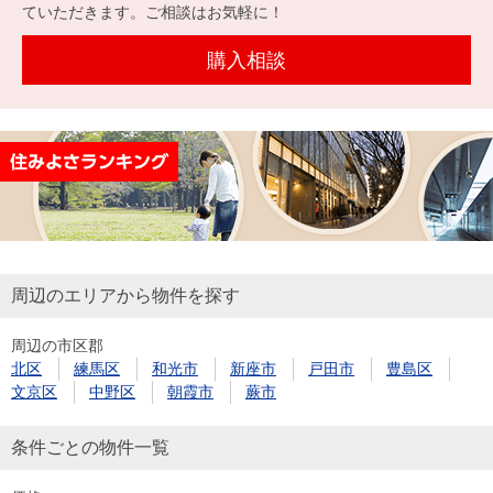
を探
ていただきます。ご相談はお気軽に！
本社地
ニュース
沿革
す
売却
会員ページ
図
リリース
購入相談
投
時手
事業
資
取り
用物
会社案内
閉じる
用
金額
件を
（電子ブ
物
試算
探す
ック版）
件
を
売却向け
周辺相場
住まい1プ
探
サービス
検索
ラス（お
す
役立ちコ
周辺のエリアから物件を探す
ラム）
周辺の市区郡
購入向け
住宅ロー
住まい1プ
北区
練馬区
和光市
新座市
戸田市
豊島区
住まいと
売却ガイ
サービス
ンシミュ
ラス（お
文京区
中野区
朝霞市
蕨市
暮らしの
ド
レーショ
役立ちコ
税金の本
ン
ラム）
条件ごとの物件一覧
（電子ブ