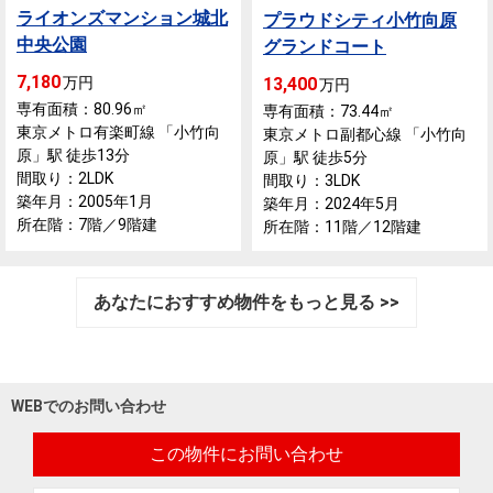
ライオンズマンション城北
プラウドシティ小竹向原
中央公園
グランドコート
7,180
万円
13,400
万円
専有面積：80.96
㎡
専有面積：73.44
㎡
東京メトロ有楽町線 「小竹向
東京メトロ副都心線 「小竹向
原」駅 徒歩13分
原」駅 徒歩5分
間取り：2LDK
間取り：3LDK
築年月：2005年1月
築年月：2024年5月
所在階：7階／9階建
所在階：11階／12階建
あなたにおすすめ物件をもっと見る >>
WEBでのお問い合わせ
この物件にお問い合わせ