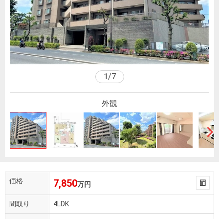
を探
本社地
ニュース
沿革
す
売却
会員ページ
図
リリース
投
時手
事業
資
取り
用物
会社案内
閉じる
用
金額
件を
（電子ブ
物
試算
探す
ック版）
1
/
7
件
を
外観
売却向け
周辺相場
住まい1プ
探
サービス
検索
ラス（お
す
役立ちコ
ラム）
購入向け
住宅ロー
住まい1プ
住まいと
売却ガイ
サービス
ンシミュ
ラス（お
暮らしの
ド
価格
7,850
レーショ
役立ちコ
万円
税金の本
ン
ラム）
間取り
4LDK
（電子ブ