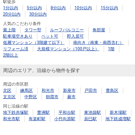
駅徒歩
1分以内
5分以内
8分以内
10分以内
15分以内
20分以内
30分以内
人気のこだわり条件
最上階
タワー型
ルーフバルコニー
角部屋
駐車場空きあり
ペット可
即入居可
低層マンション（3階建て以下）
南向き（南東・南西含む）
リフォーム済
大規模マンション（100戸以上）
1階
2階以上
周辺のエリア、沿線から物件を探す
周辺の市区郡
北区
練馬区
和光市
新座市
戸田市
豊島区
文京区
中野区
朝霞市
蕨市
同じ沿線の駅
地下鉄赤塚駅
豊洲駅
平和台駅
東池袋駅
新木場駅
和光市駅
有楽町駅
小竹向原駅
辰巳駅
地下鉄成増駅