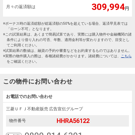
309,994
月々の返済額は
円
※ボーナス時の返済総額が総返済額の50%を超えている場合、返済早見表では
「ローン不可」となります。
※この試算結果は、あくまで簡易試算であり、実際には購入物件や金融機関の諸
条件により借り入れの可否、年数、適用金利等が変わりますので、目安とし
てご利用ください。
※試算結果の数値は、融資の予約や審査などをお約束するものではありません。
※実際の物件購入の際は、各種諸経費がかかります。諸経費については、
こちら
をご確認ください。
この物件にお問い合わせ
お電話でのお問い合わせ
三菱ＵＦＪ不動産販売 広告宣伝グループ
HHRA56122
物件番号