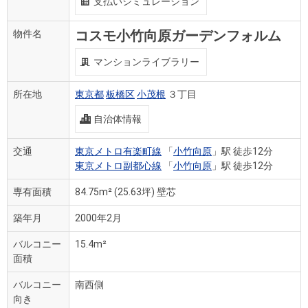
支払いシミュレーション
コスモ小竹向原ガーデンフォルム
物件名
マンションライブラリー
所在地
東京都
板橋区
小茂根
３丁目
自治体情報
交通
東京メトロ有楽町線
「
小竹向原
」駅 徒歩12分
東京メトロ副都心線
「
小竹向原
」駅 徒歩12分
専有面積
84.75m²
(25.63坪)
壁芯
築年月
2000年2月
バルコニー
15.4m²
面積
バルコニー
南西側
向き