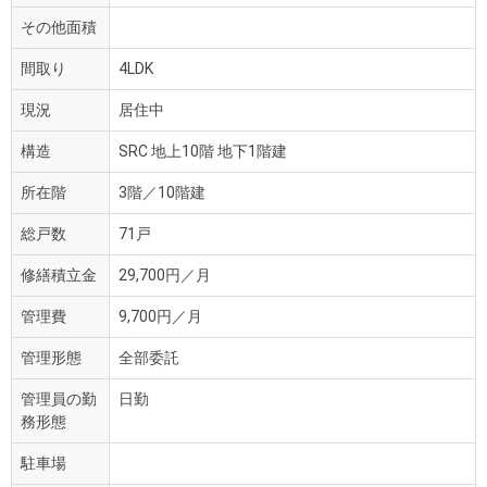
その他面積
間取り
4LDK
現況
居住中
構造
SRC 地上10階 地下1階建
所在階
3階／10階建
総戸数
71戸
修繕積立金
29,700円／月
管理費
9,700円／月
管理形態
全部委託
管理員の勤
日勤
務形態
駐車場