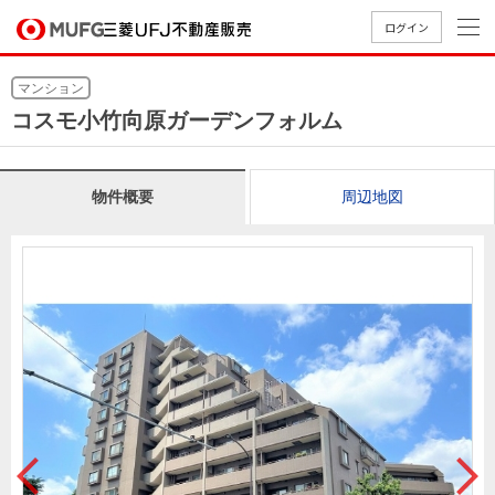
ログイン
買いたい
マンション
コスモ小竹向原ガーデンフォルム
売りたい
物件概要
周辺地図
店舗案内
買いたいTOP
売りたいTOP
店舗案内TOP
会社情報TOP
採用情報TOP
会社情報
採用情報
店舗のご
ごあいさ
新卒採用
店舗のご
会社概
キャリア
店舗のご
MUFG
中古
無
新
売
A
案内（首
つ
情報
案内（名
要
採用情報
案内（関
Way
マン
料
築・
却
都圏）
古屋）
西）
法人のお客さま
ショ
査
中古
相
経営ビジ
役員一
組織図
ンを
定
一戸
談
ョン
覧
探す
建て
提携企業にお勤めの方