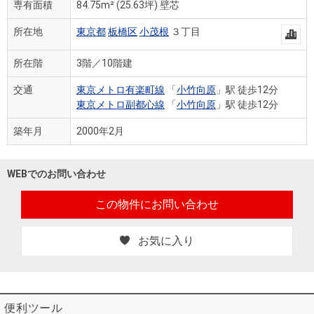
住まいと
ック）
購入ガイ
専有面積
84.75m²
(25.63坪)
壁芯
暮らしの
ド
所在地
東京都
板橋区
小茂根
３丁目
税金の本
（電子ブ
所在階
3階／10階建
ック）
交通
東京メトロ有楽町線
「
小竹向原
」駅 徒歩12分
東京メトロ副都心線
「
小竹向原
」駅 徒歩12分
築年月
2000年2月
WEBでのお問い合わせ
この物件にお問い合わせ
お気に入り
便利ツール