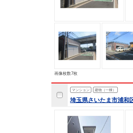
画像枚数7枚
マンション
建物（一棟）
埼玉県さいたま市浦和