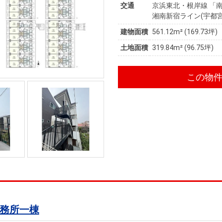
交通
京浜東北・根岸線 「南
湘南新宿ライン(宇都宮
建物面積
561.12m² (169.73坪)
土地面積
319.84m² (96.75坪)
この物
事務所一棟