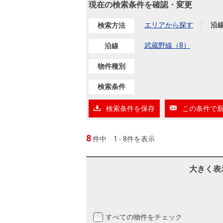
沿革
現在の検索条件を確認・変更
会員ページ
エリアから探す
沿
検索方法
会社案内（電子ブック版）
購入向けサービス
売却向けサービス
武蔵野線（8）
沿線
物件種別
住まいと暮らしの税金の本（電子ブック）
住まいと暮らしの税金の本（電子ブック）
検索条件
検索条件を保存
この条件で
8
件中
1 - 8件を表示
大きく表
すべての物件をチェック