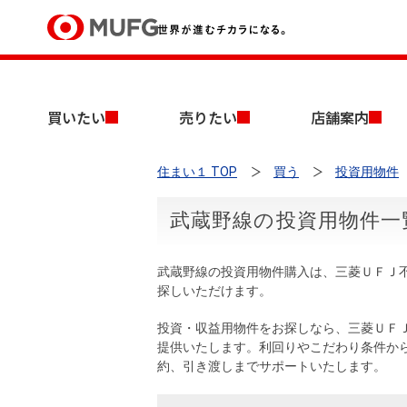
買いたい
買いたい
売りたい
店舗案内
売りたい
住まい１ TOP
買う
投資用物件
店舗案内
買いたいTOP
売りたいTOP
店舗案内TOP
会社情報TOP
採用情報TOP
武蔵野線の投資用物件一
会社情報
武蔵野線の投資用物件購入は、三菱ＵＦＪ
採用情報
探しいただけます。
店舗のご案内（首都圏）
ごあいさつ
新卒採用情報
中古マンションを探す
無料査定
投資・収益用物件をお探しなら、三菱ＵＦ
法人のお客さま
提供いたします。利回りやこだわり条件か
経営ビジョン
約、引き渡しまでサポートいたします。
投資用物件を探す
売却時手取り金額試算
提携企業にお勤めの方