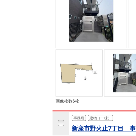
画像枚数6枚
事務所
建物（一棟）
新座市野火止7丁目 