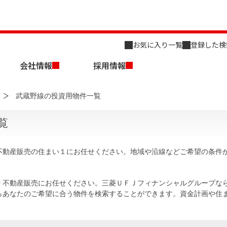
お気に入り一覧
登録した検
会社情報
採用情報
武蔵野線の投資用物件一覧
覧
不動産販売の住まい１にお任せください。地域や沿線などご希望の条件
店舗のご案内（名古屋）
会社概要
キャリア採用情報
新築・中古一戸建てを探す
売却相談
Ｊ不動産販売にお任せください。三菱ＵＦＪフィナンシャルグループな
らあなたのご希望に合う物件を検索することができます。資金計画や住
組織図
事業用物件を探す