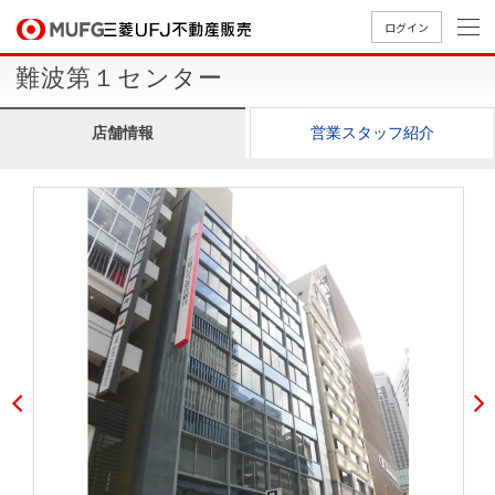
ログイン
難波第１センター
買いたい
店舗情報
営業スタッフ紹介
売りたい
店舗案内
買いたいTOP
売りたいTOP
店舗案内TOP
会社情報TOP
採用情報TOP
会社情報
採用情報
店舗のご
ごあいさ
新卒採用
店舗のご
会社概
キャリア
店舗のご
MUFG
中古
無
新
売
A
案内（首
つ
情報
案内（名
要
採用情報
案内（関
Way
マン
料
築・
却
都圏）
古屋）
西）
法人のお客さま
ショ
査
中古
相
経営ビジ
役員一
組織図
ンを
定
一戸
談
ョン
覧
探す
建て
提携企業にお勤めの方