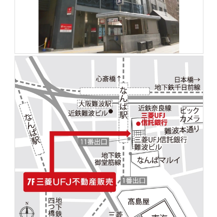
を探
本社地
ニュース
沿革
す
売却
会員ページ
図
リリース
投
時手
事業
資
取り
用物
会社案内
閉じる
用
金額
件を
（電子ブ
物
試算
探す
ック版）
件
を
売却向け
周辺相場
住まい1プ
探
サービス
検索
ラス（お
す
役立ちコ
ラム）
購入向け
住宅ロー
住まい1プ
住まいと
売却ガイ
サービス
ンシミュ
ラス（お
暮らしの
ド
レーショ
役立ちコ
税金の本
ン
ラム）
（電子ブ