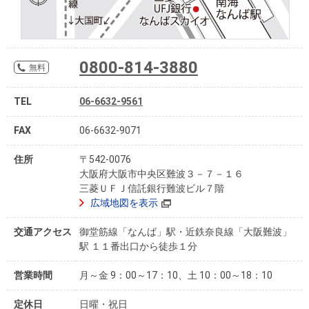
住まいと
ック）
購入ガイ
暮らしの
ド
税金の本
（電子ブ
0800-814-3880
無料
ック）
TEL
06-6632-9561
FAX
06-6632-9071
住所
〒542-0076
大阪府大阪市中央区難波３－７－１６
三菱ＵＦＪ信託銀行難波ビル７階
広域地図を表示
交通アクセス
御堂筋線「なんば」駅・近鉄奈良線「大阪難波」
駅 １１番出口から徒歩１分
営業時間
月～金 9：00～17：10、土 10：00～18：10
定休日
日曜・祝日