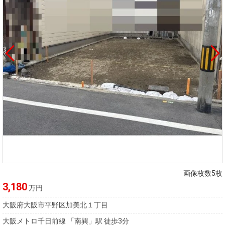
画像枚数5枚
3,180
万円
大阪府大阪市平野区加美北１丁目
大阪メトロ千日前線 「南巽」駅 徒歩3分