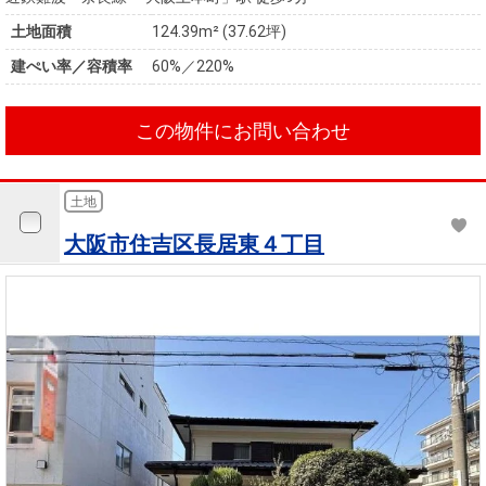
土地面積
124.39m² (37.62坪)
建ぺい率／容積率
60%／220%
この物件にお問い合わせ
土地
大阪市住吉区長居東４丁目