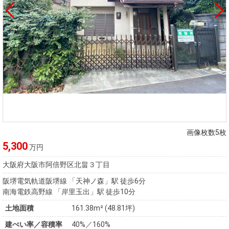
画像枚数5枚
5,300
万円
大阪府大阪市阿倍野区北畠３丁目
阪堺電気軌道阪堺線 「天神ノ森」駅 徒歩6分
南海電鉄高野線 「岸里玉出」駅 徒歩10分
土地面積
161.38m² (48.81坪)
建ぺい率／容積率
40%／160%