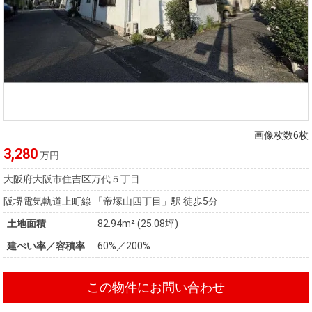
画像枚数6枚
3,280
万円
大阪府大阪市住吉区万代５丁目
阪堺電気軌道上町線 「帝塚山四丁目」駅 徒歩5分
土地面積
82.94m² (25.08坪)
建ぺい率／容積率
60%／200%
この物件にお問い合わせ