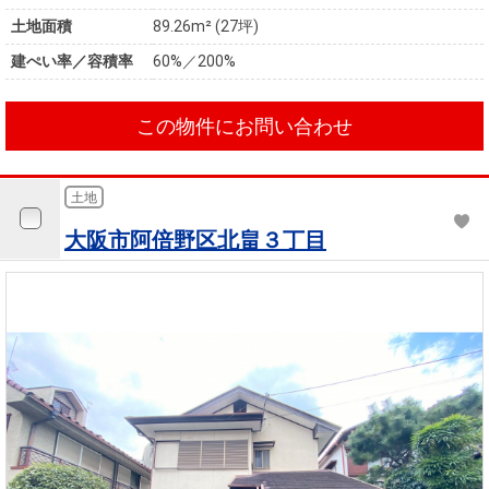
土地面積
89.26m² (27坪)
建ぺい率／容積率
60%／200%
この物件にお問い合わせ
土地
大阪市阿倍野区北畠３丁目