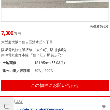
画像枚数6枚
7,300
万円
大阪府大阪市住吉区清水丘２丁目
阪堺電気軌道阪堺線 「安立町」駅 徒歩5分
南海電鉄南海本線 「住ノ江」駅 徒歩7分
土地面積
181.95m² (55.03坪)
建ぺい率／容積率
80%／200%
この物件にお問い合わせ
土地