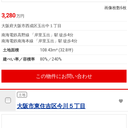
画像枚数6枚
3,280
万円
大阪府大阪市西成区玉出中１丁目
南海電鉄高野線 「岸里玉出」駅 徒歩4分
南海電鉄南海本線 「岸里玉出」駅 徒歩4分
土地面積
108.43m² (32.8坪)
建ぺい率／容積率
80%／240%
この物件にお問い合わせ
土地
大阪市東住吉区今川５丁目