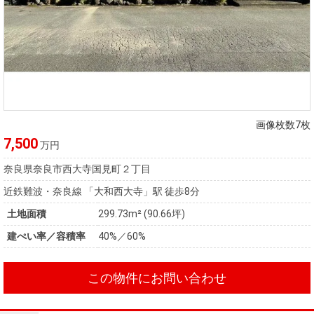
画像枚数7枚
7,500
万円
奈良県奈良市西大寺国見町２丁目
近鉄難波・奈良線 「大和西大寺」駅 徒歩8分
土地面積
299.73m² (90.66坪)
建ぺい率／容積率
40%／60%
この物件にお問い合わせ