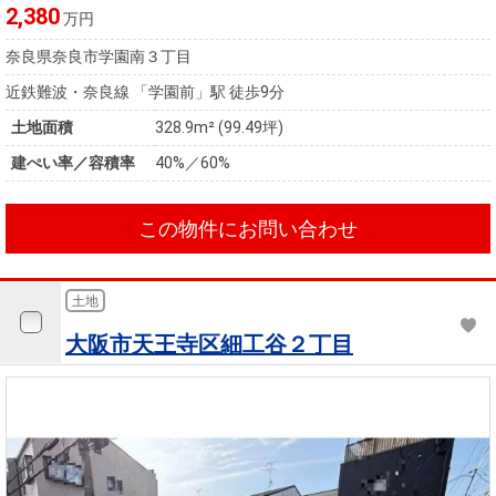
住まいと
ック）
購入ガイ
2,380
万円
暮らしの
ド
奈良県奈良市学園南３丁目
税金の本
（電子ブ
近鉄難波・奈良線 「学園前」駅 徒歩9分
ック）
土地面積
328.9m² (99.49坪)
建ぺい率／容積率
40%／60%
この物件にお問い合わせ
土地
大阪市天王寺区細工谷２丁目