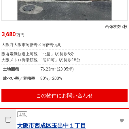
画像枚数7枚
3,680
万円
大阪府大阪市阿倍野区阿倍野元町
阪堺電気軌道上町線 「北畠」駅 徒歩5分
大阪メトロ御堂筋線 「昭和町」駅 徒歩15分
土地面積
76.23m² (23.05坪)
建ぺい率／容積率
80%／200%
この物件にお問い合わせ
土地
大阪市西成区玉出中１丁目