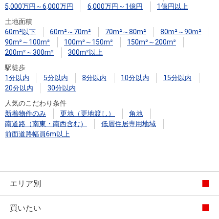
5,000万円～6,000万円
6,000万円～1億円
1億円以上
土地面積
60m²以下
60m²～70m²
70m²～80m²
80m²～90m²
90m²～100m²
100m²～150m²
150m²～200m²
200m²～300m²
300m²以上
駅徒歩
1分以内
5分以内
8分以内
10分以内
15分以内
20分以内
30分以内
人気のこだわり条件
新着物件のみ
更地（更地渡し）
角地
南道路（南東・南西含む）
低層住居専用地域
前面道路幅員6m以上
エリア別
買いたい