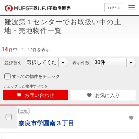
ログイン
難波第１センターでお取扱い中の土
買いたい
地・売地物件一覧
売りたい
14
件中
1 - 14件を表示
店舗案内
並び替え
表示件数
買いたいTOP
売りたいTOP
店舗案内TOP
会社情報TOP
採用情報TOP
すべての物件をチェック
会社情報
チェックした
物件すべてを
お問い合わせ
お気に入り
採用情報
店舗のご
ごあいさ
新卒採用
店舗のご
会社概
キャリア
店舗のご
MUFG
中古
無
新
売
A
案内（首
つ
情報
案内（名
要
採用情報
案内（関
Way
マン
料
築・
却
土地
都圏）
古屋）
西）
法人のお客さま
ショ
査
中古
相
奈良市学園南３丁目
経営ビジ
役員一
組織図
ンを
定
一戸
談
ョン
覧
探す
建て
提携企業にお勤めの方