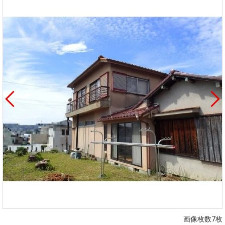
を探
本社地
ニュース
沿革
す
売却
会員ページ
図
リリース
投
時手
事業
資
取り
用物
会社案内
閉じる
用
金額
件を
（電子ブ
物
試算
探す
ック版）
件
を
売却向け
周辺相場
住まい1プ
探
サービス
検索
ラス（お
す
役立ちコ
ラム）
購入向け
住宅ロー
住まい1プ
住まいと
売却ガイ
サービス
ンシミュ
ラス（お
暮らしの
ド
レーショ
役立ちコ
税金の本
ン
ラム）
（電子ブ
画像枚数7枚