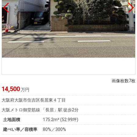
画像枚数7枚
14,500
万円
大阪府大阪市住吉区長居東４丁目
大阪メトロ御堂筋線 「長居」駅 徒歩2分
土地面積
175.2m² (52.99坪)
建ぺい率／容積率
80%／300%