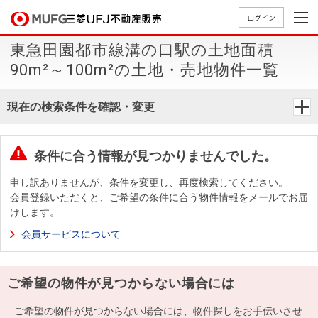
ログイン
東急田園都市線溝の口駅の土地面積
買いたい
90m²～100m²の土地・売地物件一覧
売りたい
現在の検索条件を確認・変更
店舗案内
買いたいTOP
売りたいTOP
店舗案内TOP
会社情報TOP
採用情報TOP
条件に合う情報が見つかりませんでした。
会社情報
申し訳ありませんが、条件を変更し、再度検索してください。
会員登録いただくと、ご希望の条件に合う物件情報をメールでお届
けします。
採用情報
店舗のご
ごあいさ
新卒採用
店舗のご
会社概
キャリア
店舗のご
MUFG
中古
無
新
売
A
会員サービスについて
案内（首
つ
情報
案内（名
要
採用情報
案内（関
Way
マン
料
築・
却
都圏）
古屋）
西）
法人のお客さま
ショ
査
中古
相
経営ビジ
役員一
ご希望の物件が見つからない場合には
組織図
ンを
定
一戸
談
ョン
覧
探す
建て
提携企業にお勤めの方
ご希望の物件が見つからない場合には、物件探しをお手伝いさせ