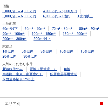
住まいと
ック）
購入ガイ
価格
暮らしの
ド
3,000万円～4,000万円
4,000万円～5,000万円
税金の本
5,000万円～6,000万円
6,000万円～1億円
1億円以上
（電子ブ
土地面積
ック）
60m²以下
60m²～70m²
70m²～80m²
80m²～90m²
90m²～100m²
100m²～150m²
150m²～200m²
200m²～300m²
300m²以上
駅徒歩
1分以内
5分以内
8分以内
10分以内
15分以内
20分以内
30分以内
人気のこだわり条件
新着物件のみ
更地（更地渡し）
角地
南道路（南東・南西含む）
低層住居専用地域
前面道路幅員6m以上
エリア別