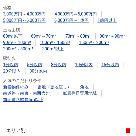
住まいと
ック）
購入ガイ
価格
暮らしの
ド
3,000万円～4,000万円
4,000万円～5,000万円
税金の本
5,000万円～6,000万円
6,000万円～1億円
1億円以上
（電子ブ
土地面積
ック）
60m²以下
60m²～70m²
70m²～80m²
80m²～90m²
90m²～100m²
100m²～150m²
150m²～200m²
200m²～300m²
300m²以上
駅徒歩
1分以内
5分以内
8分以内
10分以内
15分以内
20分以内
30分以内
人気のこだわり条件
新着物件のみ
更地（更地渡し）
角地
南道路（南東・南西含む）
低層住居専用地域
前面道路幅員6m以上
エリア別