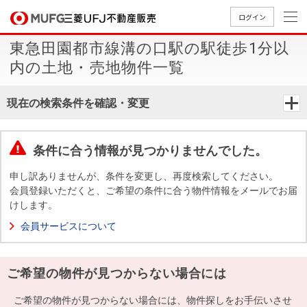
ログイン
東急田園都市線溝の口駅の駅徒歩1分以
買いたい
内の土地・売地物件一覧
売りたい
現在の検索条件を確認・変更
店舗案内
買いたいTOP
売りたいTOP
店舗案内TOP
会社情報TOP
採用情報TOP
条件に合う情報が見つかりませんでした。
会社情報
申し訳ありませんが、条件を変更し、再度検索してください。
会員登録いただくと、ご希望の条件に合う物件情報をメールでお届
けします。
採用情報
店舗のご
ごあいさ
新卒採用
店舗のご
会社概
キャリア
店舗のご
MUFG
中古
無
新
売
A
会員サービスについて
案内（首
つ
情報
案内（名
要
採用情報
案内（関
Way
マン
料
築・
却
都圏）
古屋）
西）
法人のお客さま
ショ
査
中古
相
経営ビジ
役員一
ご希望の物件が見つからない場合には
組織図
ンを
定
一戸
談
ョン
覧
探す
建て
提携企業にお勤めの方
ご希望の物件が見つからない場合には、物件探しをお手伝いさせ