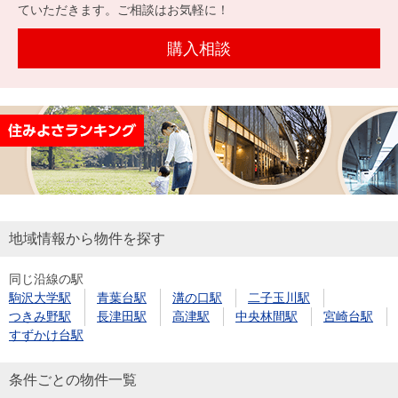
を探
ていただきます。ご相談はお気軽に！
本社地
ニュース
沿革
す
売却
会員ページ
図
リリース
購入相談
投
時手
事業
資
取り
用物
会社案内
閉じる
用
金額
件を
（電子ブ
物
試算
探す
ック版）
件
を
売却向け
周辺相場
住まい1プ
探
サービス
検索
ラス（お
す
役立ちコ
地域情報から物件を探す
ラム）
同じ沿線の駅
購入向け
住宅ロー
住まい1プ
駒沢大学駅
青葉台駅
溝の口駅
二子玉川駅
住まいと
売却ガイ
サービス
ンシミュ
ラス（お
つきみ野駅
長津田駅
高津駅
中央林間駅
宮崎台駅
暮らしの
ド
レーショ
役立ちコ
すずかけ台駅
税金の本
ン
ラム）
（電子ブ
条件ごとの物件一覧