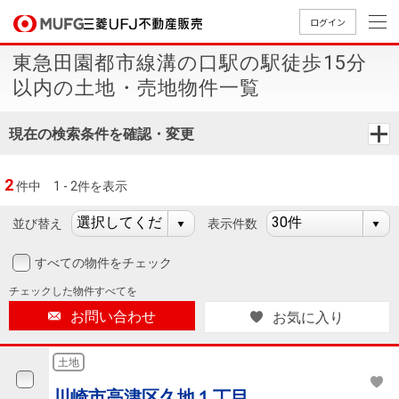
ログイン
東急田園都市線溝の口駅の駅徒歩15分
買いたい
以内の土地・売地物件一覧
売りたい
現在の検索条件を確認・変更
店舗案内
2
件中
1 - 2件を表示
買いたいTOP
売りたいTOP
店舗案内TOP
会社情報TOP
採用情報TOP
並び替え
表示件数
会社情報
すべての物件をチェック
採用情報
店舗のご
ごあいさ
新卒採用
店舗のご
会社概
キャリア
店舗のご
MUFG
中古
無
新
売
A
チェックした
物件すべてを
案内（首
つ
情報
案内（名
要
採用情報
案内（関
Way
マン
料
築・
却
お問い合わせ
お気に入り
都圏）
古屋）
西）
法人のお客さま
ショ
査
中古
相
経営ビジ
役員一
組織図
ンを
定
一戸
談
土地
ョン
覧
探す
建て
提携企業にお勤めの方
川崎市高津区久地１丁目