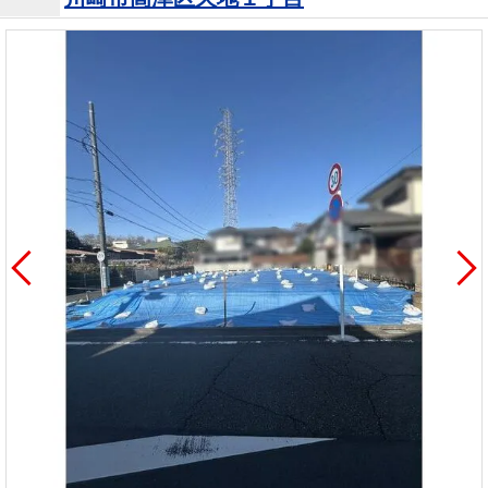
を探
本社地
ニュース
沿革
す
売却
会員ページ
図
リリース
投
時手
事業
資
取り
用物
会社案内
閉じる
用
金額
件を
（電子ブ
物
試算
探す
ック版）
件
を
売却向け
周辺相場
住まい1プ
探
サービス
検索
ラス（お
す
役立ちコ
ラム）
購入向け
住宅ロー
住まい1プ
住まいと
売却ガイ
サービス
ンシミュ
ラス（お
暮らしの
ド
レーショ
役立ちコ
税金の本
ン
ラム）
（電子ブ