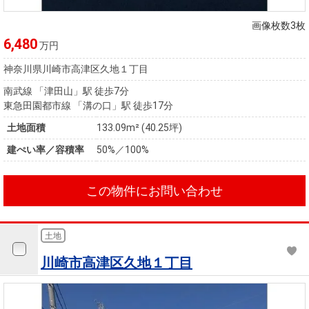
住まいと
ック）
購入ガイ
暮らしの
ド
画像枚数3枚
税金の本
6,480
万円
（電子ブ
神奈川県川崎市高津区久地１丁目
ック）
南武線 「津田山」駅 徒歩7分
東急田園都市線 「溝の口」駅 徒歩17分
土地面積
133.09m² (40.25坪)
建ぺい率／容積率
50%／100%
この物件にお問い合わせ
土地
川崎市高津区久地１丁目