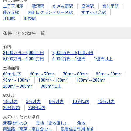
二子玉川駅
鷺沼駅
あざみ野駅
高津駅
宮前平駅
藤が丘駅
南町田グランベリーＰ駅
すずかけ台駅
江田駅
田奈駅
条件ごとの物件一覧
価格
3,000万円～4,000万円
4,000万円～5,000万円
5,000万円～6,000万円
6,000万円～1億円
1億円以上
土地面積
60m²以下
60m²～70m²
70m²～80m²
80m²～90m²
90m²～100m²
100m²～150m²
150m²～200m²
200m²～300m²
300m²以上
駅徒歩
1分以内
5分以内
8分以内
10分以内
15分以内
20分以内
30分以内
人気のこだわり条件
新着物件のみ
更地（更地渡し）
角地
南道路（南東・南西含む）
低層住居専用地域