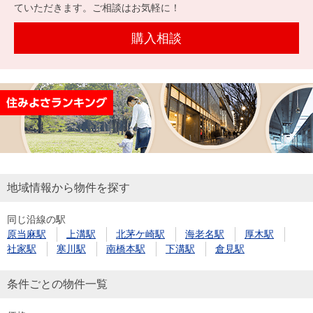
を探
ていただきます。ご相談はお気軽に！
本社地
ニュース
沿革
す
売却
会員ページ
図
リリース
購入相談
投
時手
事業
資
取り
用物
会社案内
閉じる
用
金額
件を
（電子ブ
物
試算
探す
ック版）
件
を
売却向け
周辺相場
住まい1プ
探
サービス
検索
ラス（お
す
役立ちコ
地域情報から物件を探す
ラム）
同じ沿線の駅
購入向け
住宅ロー
住まい1プ
原当麻駅
上溝駅
北茅ケ崎駅
海老名駅
厚木駅
住まいと
売却ガイ
サービス
ンシミュ
ラス（お
社家駅
寒川駅
南橋本駅
下溝駅
倉見駅
暮らしの
ド
レーショ
役立ちコ
税金の本
ン
ラム）
条件ごとの物件一覧
（電子ブ