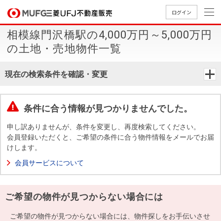
ログイン
相模線門沢橋駅の4,000万円～5,000万円
買いたい
の土地・売地物件一覧
売りたい
現在の検索条件を確認・変更
店舗案内
買いたいTOP
売りたいTOP
店舗案内TOP
会社情報TOP
採用情報TOP
条件に合う情報が見つかりませんでした。
会社情報
申し訳ありませんが、条件を変更し、再度検索してください。
会員登録いただくと、ご希望の条件に合う物件情報をメールでお届
けします。
採用情報
店舗のご
ごあいさ
新卒採用
店舗のご
会社概
キャリア
店舗のご
MUFG
中古
無
新
売
A
会員サービスについて
案内（首
つ
情報
案内（名
要
採用情報
案内（関
Way
マン
料
築・
却
都圏）
古屋）
西）
法人のお客さま
ショ
査
中古
相
経営ビジ
役員一
ご希望の物件が見つからない場合には
組織図
ンを
定
一戸
談
ョン
覧
探す
建て
提携企業にお勤めの方
ご希望の物件が見つからない場合には、物件探しをお手伝いさせ