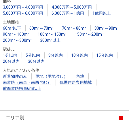
住まいと
ック）
購入ガイ
価格
3,000万円～4,000万円
4,000万円～5,000万円
暮らしの
ド
5,000万円～6,000万円
6,000万円～1億円
1億円以上
税金の本
土地面積
（電子ブ
60m²以下
60m²～70m²
70m²～80m²
80m²～90m²
ック）
90m²～100m²
100m²～150m²
150m²～200m²
200m²～300m²
300m²以上
駅徒歩
1分以内
5分以内
8分以内
10分以内
15分以内
20分以内
30分以内
人気のこだわり条件
新着物件のみ
更地（更地渡し）
角地
南道路（南東・南西含む）
低層住居専用地域
前面道路幅員6m以上
エリア別