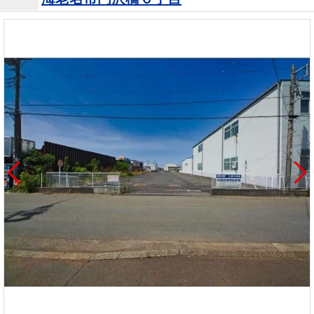
を探
本社地
ニュース
沿革
す
売却
会員ページ
図
リリース
投
時手
事業
資
取り
用物
会社案内
閉じる
用
金額
件を
（電子ブ
物
試算
探す
ック版）
件
を
売却向け
周辺相場
住まい1プ
探
サービス
検索
ラス（お
す
役立ちコ
ラム）
購入向け
住宅ロー
住まい1プ
住まいと
売却ガイ
サービス
ンシミュ
ラス（お
暮らしの
ド
レーショ
役立ちコ
税金の本
ン
ラム）
（電子ブ