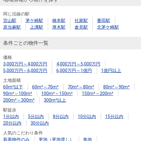
同じ沿線の駅
宮山駅
茅ケ崎駅
橋本駅
社家駅
番田駅
原当麻駅
上溝駅
厚木駅
倉見駅
北茅ケ崎駅
条件ごとの物件一覧
価格
3,000万円～4,000万円
4,000万円～5,000万円
5,000万円～6,000万円
6,000万円～1億円
1億円以上
土地面積
60m²以下
60m²～70m²
70m²～80m²
80m²～90m²
90m²～100m²
100m²～150m²
150m²～200m²
200m²～300m²
300m²以上
駅徒歩
1分以内
5分以内
8分以内
10分以内
15分以内
20分以内
30分以内
人気のこだわり条件
新着物件のみ
更地（更地渡し）
角地