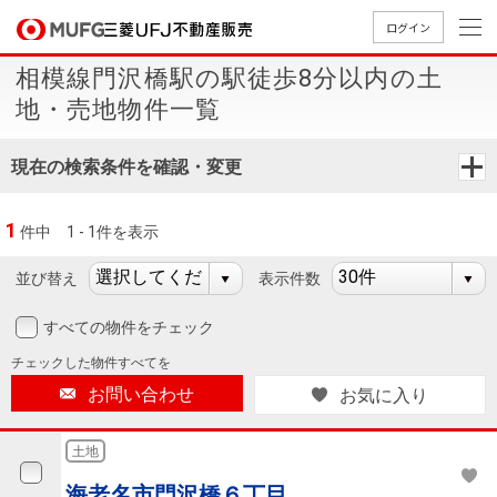
ログイン
相模線門沢橋駅の駅徒歩8分以内の土
買いたい
地・売地物件一覧
売りたい
現在の検索条件を確認・変更
店舗案内
1
件中
1 - 1件を表示
買いたいTOP
売りたいTOP
店舗案内TOP
会社情報TOP
採用情報TOP
並び替え
表示件数
会社情報
すべての物件をチェック
採用情報
店舗のご
ごあいさ
新卒採用
店舗のご
会社概
キャリア
店舗のご
MUFG
中古
無
新
売
A
チェックした
物件すべてを
案内（首
つ
情報
案内（名
要
採用情報
案内（関
Way
マン
料
築・
却
お問い合わせ
お気に入り
都圏）
古屋）
西）
法人のお客さま
ショ
査
中古
相
経営ビジ
役員一
組織図
ンを
定
一戸
談
土地
ョン
覧
探す
建て
提携企業にお勤めの方
海老名市門沢橋６丁目