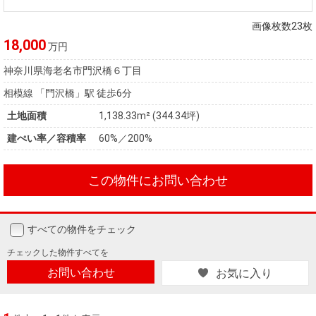
住まいと
ック）
購入ガイ
暮らしの
ド
画像枚数23枚
税金の本
18,000
万円
（電子ブ
神奈川県海老名市門沢橋６丁目
ック）
相模線 「門沢橋」駅 徒歩6分
土地面積
1,138.33m² (344.34坪)
建ぺい率／容積率
60%／200%
この物件にお問い合わせ
すべての物件をチェック
チェックした
物件すべてを
お問い合わせ
お気に入り