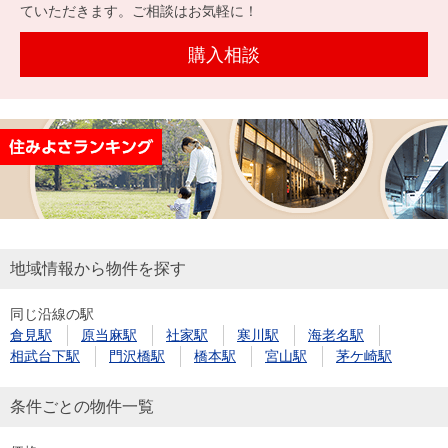
を探
ていただきます。ご相談はお気軽に！
本社地
ニュース
沿革
す
売却
会員ページ
図
リリース
購入相談
投
時手
事業
資
取り
用物
会社案内
閉じる
用
金額
件を
（電子ブ
物
試算
探す
ック版）
件
を
売却向け
周辺相場
住まい1プ
探
サービス
検索
ラス（お
す
役立ちコ
地域情報から物件を探す
ラム）
同じ沿線の駅
購入向け
住宅ロー
住まい1プ
倉見駅
原当麻駅
社家駅
寒川駅
海老名駅
住まいと
売却ガイ
サービス
ンシミュ
ラス（お
相武台下駅
門沢橋駅
橋本駅
宮山駅
茅ケ崎駅
暮らしの
ド
レーショ
役立ちコ
税金の本
ン
ラム）
条件ごとの物件一覧
（電子ブ