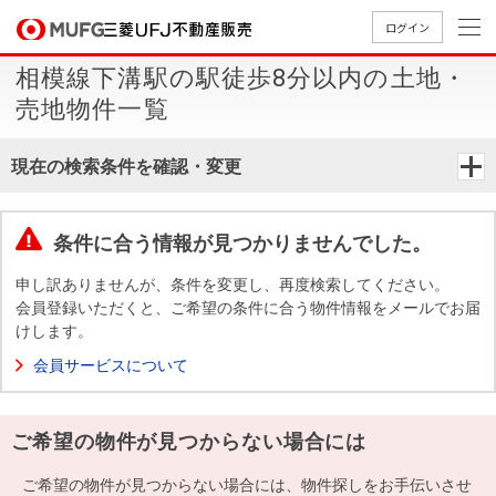
ログイン
相模線下溝駅の駅徒歩8分以内の土地・
買いたい
売地物件一覧
売りたい
現在の検索条件を確認・変更
店舗案内
買いたいTOP
売りたいTOP
店舗案内TOP
会社情報TOP
採用情報TOP
条件に合う情報が見つかりませんでした。
会社情報
申し訳ありませんが、条件を変更し、再度検索してください。
会員登録いただくと、ご希望の条件に合う物件情報をメールでお届
けします。
採用情報
店舗のご
ごあいさ
新卒採用
店舗のご
会社概
キャリア
店舗のご
MUFG
中古
無
新
売
A
会員サービスについて
案内（首
つ
情報
案内（名
要
採用情報
案内（関
Way
マン
料
築・
却
都圏）
古屋）
西）
法人のお客さま
ショ
査
中古
相
経営ビジ
役員一
ご希望の物件が見つからない場合には
組織図
ンを
定
一戸
談
ョン
覧
探す
建て
提携企業にお勤めの方
ご希望の物件が見つからない場合には、物件探しをお手伝いさせ