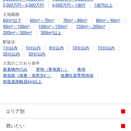
住まいと
ック）
購入ガイ
5,000万円～6,000万円
6,000万円～1億円
1億円以上
暮らしの
ド
土地面積
税金の本
60m²以下
60m²～70m²
70m²～80m²
80m²～90m²
（電子ブ
90m²～100m²
100m²～150m²
150m²～200m²
ック）
200m²～300m²
300m²以上
駅徒歩
1分以内
5分以内
8分以内
10分以内
15分以内
20分以内
30分以内
人気のこだわり条件
新着物件のみ
更地（更地渡し）
角地
南道路（南東・南西含む）
低層住居専用地域
前面道路幅員6m以上
エリア別
買いたい