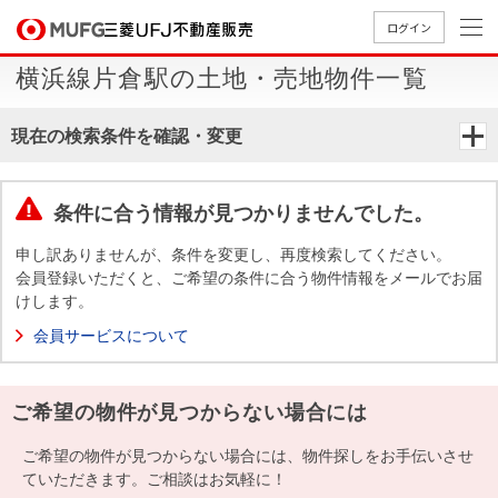
ログイン
横浜線片倉駅の土地・売地物件一覧
買いたい
現在の検索条件を確認・変更
売りたい
条件に合う情報が見つかりませんでした。
店舗案内
買いたいTOP
売りたいTOP
店舗案内TOP
会社情報TOP
採用情報TOP
申し訳ありませんが、条件を変更し、再度検索してください。
会員登録いただくと、ご希望の条件に合う物件情報をメールでお届
会社情報
けします。
会員サービスについて
採用情報
店舗のご
ごあいさ
新卒採用
店舗のご
会社概
キャリア
店舗のご
MUFG
中古
無
新
売
A
案内（首
つ
情報
案内（名
要
採用情報
案内（関
Way
マン
料
築・
却
ご希望の物件が見つからない場合には
都圏）
古屋）
西）
法人のお客さま
ショ
査
中古
相
経営ビジ
役員一
組織図
ンを
定
一戸
談
ご希望の物件が見つからない場合には、物件探しをお手伝いさせ
ョン
覧
探す
建て
ていただきます。ご相談はお気軽に！
提携企業にお勤めの方