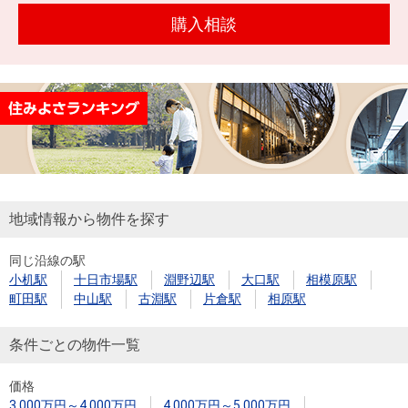
を探
本社地
ニュース
購入相談
沿革
す
売却
会員ページ
図
リリース
投
時手
事業
資
取り
用物
会社案内
閉じる
用
金額
件を
（電子ブ
物
試算
探す
ック版）
件
を
売却向け
周辺相場
住まい1プ
探
地域情報から物件を探す
サービス
検索
ラス（お
す
役立ちコ
同じ沿線の駅
ラム）
小机駅
十日市場駅
淵野辺駅
大口駅
相模原駅
購入向け
住宅ロー
住まい1プ
町田駅
中山駅
古淵駅
片倉駅
相原駅
住まいと
売却ガイ
サービス
ンシミュ
ラス（お
暮らしの
ド
レーショ
役立ちコ
条件ごとの物件一覧
税金の本
ン
ラム）
（電子ブ
価格
3,000万円～4,000万円
4,000万円～5,000万円