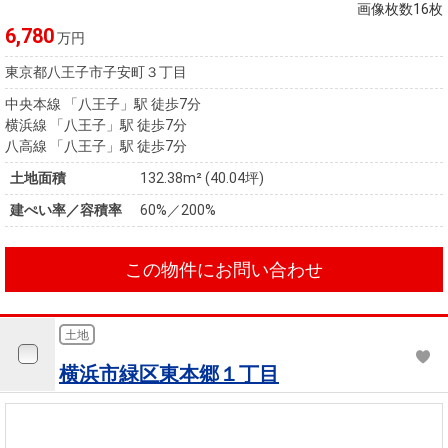
住まいと
ック）
購入ガイ
画像枚数16枚
暮らしの
ド
6,780
万円
税金の本
東京都八王子市子安町３丁目
（電子ブ
中央本線 「八王子」駅 徒歩7分
ック）
横浜線 「八王子」駅 徒歩7分
八高線 「八王子」駅 徒歩7分
土地面積
132.38m² (40.04坪)
建ぺい率／容積率
60%／200%
この物件にお問い合わせ
土地
横浜市緑区東本郷１丁目