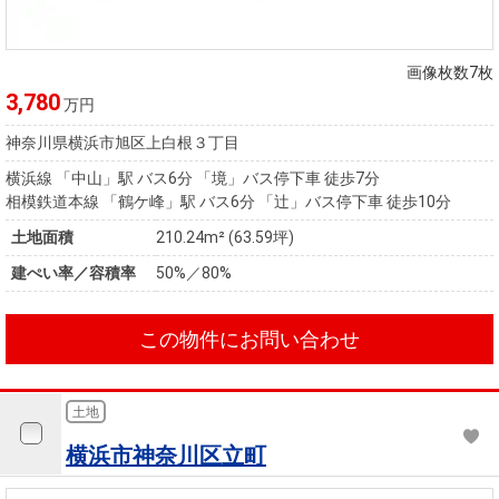
画像枚数7枚
3,780
万円
神奈川県横浜市旭区上白根３丁目
横浜線 「中山」駅 バス6分 「境」バス停下車 徒歩7分
相模鉄道本線 「鶴ケ峰」駅 バス6分 「辻」バス停下車 徒歩10分
土地面積
210.24m² (63.59坪)
建ぺい率／容積率
50%／80%
この物件にお問い合わせ
土地
横浜市神奈川区立町