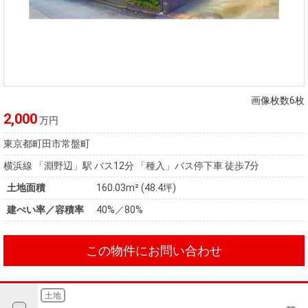
画像枚数6枚
2,000
万円
東京都町田市常盤町
横浜線 「淵野辺」駅 バス12分 「種入」バス停下車 徒歩7分
土地面積
160.03m² (48.4坪)
建ぺい率／容積率
40%／80%
この物件にお問い合わせ
土地