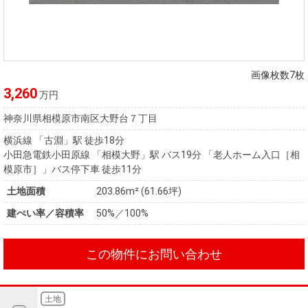
画像枚数7枚
3,260
万円
神奈川県相模原市南区大野台７丁目
横浜線 「古淵」駅 徒歩18分
小田急電鉄小田原線 「相模大野」駅 バス19分 「老人ホーム入口［相
模原市］」バス停下車 徒歩11分
土地面積
203.86m² (61.66坪)
建ぺい率／容積率
50%／100%
この物件にお問い合わせ
土地