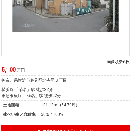
画像枚数6枚
5,100
万円
神奈川県横浜市鶴見区北寺尾６丁目
横浜線 「菊名」駅 徒歩22分
東急東横線 「菊名」駅 徒歩22分
土地面積
181.13m² (54.79坪)
建ぺい率／容積率
50%／100%