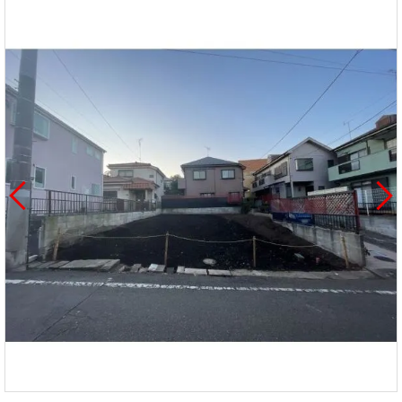
を探
本社地
ニュース
沿革
す
売却
会員ページ
図
リリース
投
時手
事業
資
取り
用物
会社案内
閉じる
用
金額
件を
（電子ブ
物
試算
探す
ック版）
件
を
売却向け
周辺相場
住まい1プ
探
サービス
検索
ラス（お
す
役立ちコ
ラム）
購入向け
住宅ロー
住まい1プ
住まいと
売却ガイ
サービス
ンシミュ
ラス（お
暮らしの
ド
レーショ
役立ちコ
税金の本
ン
ラム）
（電子ブ