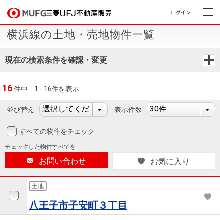
ログイン
横浜線の土地・売地物件一覧
買いたい
現在の検索条件を確認・変更
売りたい
16
件中
1 - 16件を表示
店舗案内
買いたいTOP
売りたいTOP
店舗案内TOP
会社情報TOP
採用情報TOP
並び替え
表示件数
会社情報
すべての物件をチェック
チェックした
物件すべてを
採用情報
店舗のご
ごあいさ
新卒採用
店舗のご
会社概
キャリア
店舗のご
MUFG
中古
無
新
売
A
お問い合わせ
お気に入り
案内（首
つ
情報
案内（名
要
採用情報
案内（関
Way
マン
料
築・
却
都圏）
古屋）
西）
法人のお客さま
ショ
査
中古
相
土地
経営ビジ
役員一
組織図
ンを
定
一戸
談
八王子市子安町３丁目
ョン
覧
探す
建て
提携企業にお勤めの方