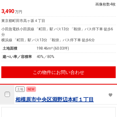
画像枚数4枚
3,490
万円
東京都町田市高ヶ坂４丁目
小田急電鉄小田原線 「町田」駅 バス13分 「鞍掛」バス停下車 徒歩6
分
横浜線 「町田」駅 バス13分 「鞍掛」バス停下車 徒歩6分
土地面積
198.46m² (60.03坪)
建ぺい率／容積率
40%／80%
この物件にお問い合わせ
土地
NEW
相模原市中央区淵野辺本町１丁目