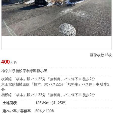
画像枚数12枚
400
万円
神奈川県相模原市緑区根小屋
横浜線 「橋本」駅 バス22分 「無料庵」バス停下車 徒歩2分
京王電鉄相模原線 「橋本」駅 バス22分 「無料庵」バス停下車 徒歩2
分
相模線 「橋本」駅 バス22分 「無料庵」バス停下車 徒歩2分
土地面積
136.39m² (41.25坪)
建ぺい率／容積率
50%／100%