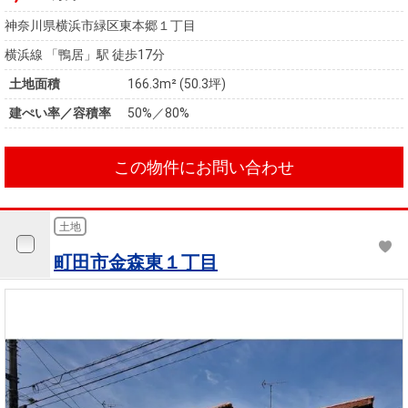
神奈川県横浜市緑区東本郷１丁目
横浜線 「鴨居」駅 徒歩17分
土地面積
166.3m² (50.3坪)
建ぺい率／容積率
50%／80%
この物件にお問い合わせ
土地
町田市金森東１丁目