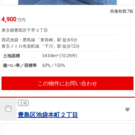
住まいと
ック）
購入ガイ
暮らしの
ド
画像枚数7枚
税金の本
4,900
万円
（電子ブ
東京都豊島区千早３丁目
ック）
西武池袋・豊島線 「東長崎」駅 徒歩5分
東京メトロ有楽町線 「千川」駅 徒歩12分
土地面積
34.04m² (10.29坪)
建ぺい率／容積率
60%／150%
この物件にお問い合わせ
土地
豊島区池袋本町２丁目