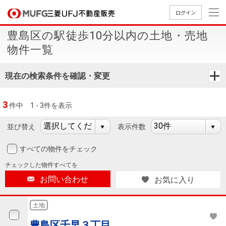
ログイン
豊島区の駅徒歩10分以内の土地・売地
買いたい
物件一覧
売りたい
現在の検索条件を確認・変更
店舗案内
3
件中
1 - 3件を表示
買いたいTOP
売りたいTOP
店舗案内TOP
会社情報TOP
採用情報TOP
並び替え
表示件数
会社情報
すべての物件をチェック
採用情報
店舗のご
ごあいさ
新卒採用
店舗のご
会社概
キャリア
店舗のご
MUFG
中古
無
新
売
A
チェックした
物件すべてを
案内（首
つ
情報
案内（名
要
採用情報
案内（関
Way
マン
料
築・
却
お問い合わせ
お気に入り
都圏）
古屋）
西）
法人のお客さま
ショ
査
中古
相
経営ビジ
役員一
組織図
ンを
定
一戸
談
土地
ョン
覧
探す
建て
提携企業にお勤めの方
豊島区千早３丁目