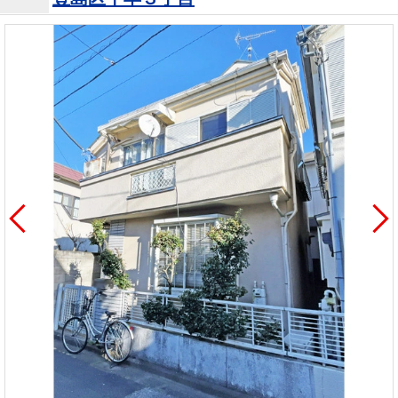
を探
本社地
ニュース
沿革
す
売却
会員ページ
図
リリース
投
時手
事業
資
取り
用物
会社案内
閉じる
用
金額
件を
（電子ブ
物
試算
探す
ック版）
件
を
売却向け
周辺相場
住まい1プ
探
サービス
検索
ラス（お
す
役立ちコ
ラム）
購入向け
住宅ロー
住まい1プ
住まいと
売却ガイ
サービス
ンシミュ
ラス（お
暮らしの
ド
レーショ
役立ちコ
税金の本
ン
ラム）
（電子ブ