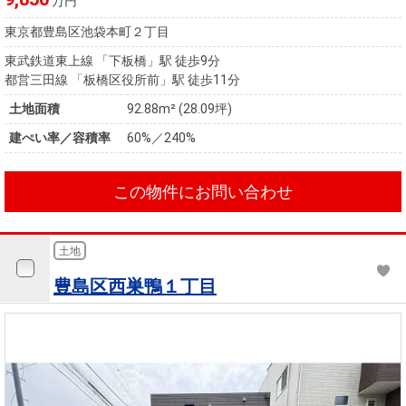
万円
東京都豊島区池袋本町２丁目
東武鉄道東上線 「下板橋」駅 徒歩9分
都営三田線 「板橋区役所前」駅 徒歩11分
土地面積
92.88m² (28.09坪)
建ぺい率／容積率
60%／240%
この物件にお問い合わせ
土地
豊島区西巣鴨１丁目