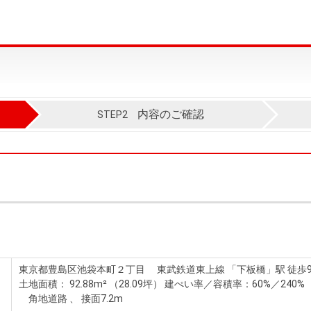
内容のご確認
STEP2
東京都豊島区池袋本町２丁目 東武鉄道東上線 「下板橋」駅 徒歩
土地面積： 92.88m² （28.09坪）
建ぺい率／容積率：60%／240%
角地道路 、 接面7.2m