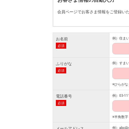
会員ページでお客さま情報をご登録い
例）住ま
お名前
必須
例）すま
ふりがな
必須
※ひらがな
例）03-111
電話番号
必須
※半角数字
例）abc@s
メールアドレス