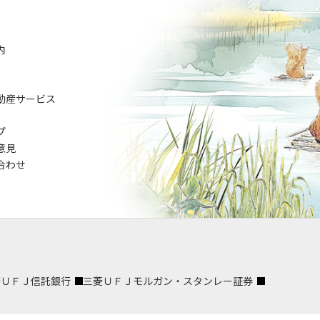
内
動産サービス
プ
意見
合わせ
菱ＵＦＪ信託銀行
三菱ＵＦＪモルガン・スタンレー証券