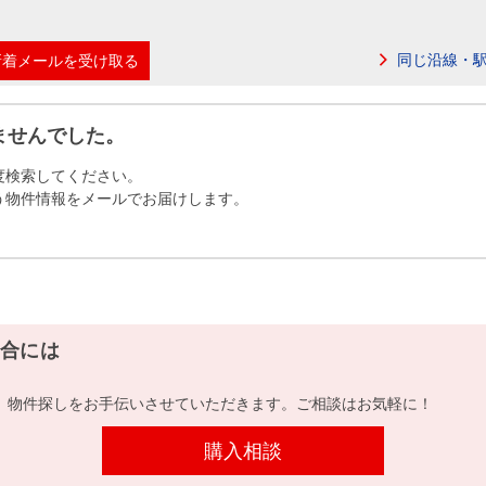
本社地図
同じ沿線・
新着メールを受け取る
住宅ローンシミュレーション
周辺相場検索
ませんでした。
購入ガイド
売却ガイド
度検索してください。
う物件情報をメールでお届けします。
合には
、物件探しをお手伝いさせていただきます。ご相談はお気軽に！
購入相談