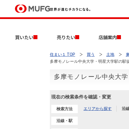
買いたい
買いたい
売りたい
店舗案内
売りたい
住まい１ TOP
買う
土地
店舗案内
多摩モノレール中央大学・明星大学駅の駅徒
買いたいTOP
売りたいTOP
店舗案内TOP
会社情報TOP
採用情報TOP
会社情報
多摩モノレール中央大学
採用情報
店舗のご案内（首都圏）
ごあいさつ
新卒採用情報
現在の検索条件を確認・変更
中古マンションを探す
無料査定
法人のお客さま
エリアから探す
沿
検索方法
経営ビジョン
沿線・駅
投資用物件を探す
売却時手取り金額試算
提携企業にお勤めの方