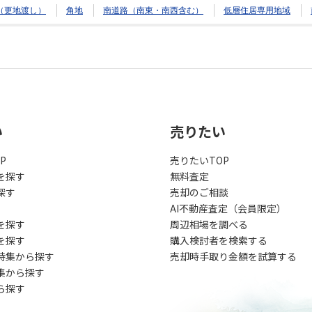
（更地渡し）
角地
南道路（南東・南西含む）
低層住居専用地域
い
売りたい
P
売りたいTOP
を探す
無料査定
探す
売却のご相談
AI不動産査定（会員限定）
を探す
周辺相場を調べる
を探す
購入検討者を検索する
特集から探す
売却時手取り金額を試算する
集から探す
ら探す