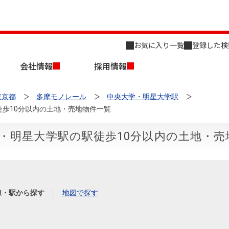
お気に入り一覧
登録した検
会社情報
採用情報
東京都
多摩モノレール
中央大学・明星大学駅
歩10分以内の土地・売地物件一覧
・明星大学駅の駅徒歩10分以内の土地・売
店舗のご案内（名古屋）
会社概要
キャリア採用情報
新築・中古一戸建てを探す
売却相談
線・駅から探す
地図で探す
組織図
事業用物件を探す