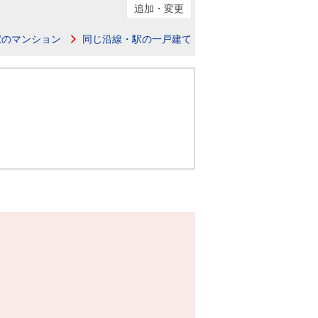
ニュースリリース
追加・変更
駅のマンション
同じ沿線・駅の一戸建て
住まい1プラス（お役立ちコラム）
住まい1プラス（お役立ちコラム）
閉じる