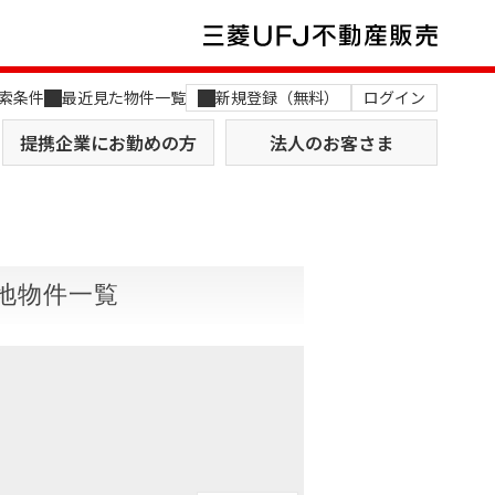
索条件
最近見た物件一覧
新規登録（無料）
ログイン
提携企業にお勤めの方
法人のお客さま
地物件一覧
店舗のご案内（関西）
MUFG Way
土地を探す
AI不動産査定
役員一覧
おすすめ物件から探す