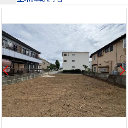
を探
本社地
ニュース
沿革
す
売却
会員ページ
図
リリース
投
時手
事業
資
取り
用物
会社案内
閉じる
用
金額
件を
（電子ブ
物
試算
探す
ック版）
件
を
売却向け
周辺相場
住まい1プ
探
サービス
検索
ラス（お
す
役立ちコ
ラム）
購入向け
住宅ロー
住まい1プ
住まいと
売却ガイ
サービス
ンシミュ
ラス（お
暮らしの
ド
レーショ
役立ちコ
税金の本
ン
ラム）
（電子ブ