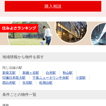
を探
本社地
ニュース
購入相談
沿革
す
売却
会員ページ
図
リリース
投
時手
事業
資
取り
用物
会社案内
閉じる
用
金額
件を
（電子ブ
物
試算
探す
ック版）
件
を
売却向け
周辺相場
住まい1プ
探
地域情報から物件を探す
サービス
検索
ラス（お
す
役立ちコ
同じ沿線の駅
ラム）
新柴又駅
新鎌ヶ谷駅
白井駅
秋山駅
購入向け
住宅ロー
住まい1プ
印旛日本医大駅
千葉ニュータウン中央駅
小室駅
住まいと
売却ガイ
サービス
ンシミュ
ラス（お
西白井駅
矢切駅
松飛台駅
暮らしの
ド
レーショ
役立ちコ
税金の本
条件ごとの物件一覧
ン
ラム）
（電子ブ
価格