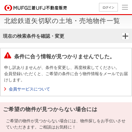
ログイン
北総鉄道矢切駅の土地・売地物件一覧
買いたい
現在の検索条件を確認・変更
売りたい
条件に合う情報が見つかりませんでした。
店舗案内
買いたいTOP
売りたいTOP
店舗案内TOP
会社情報TOP
採用情報TOP
申し訳ありませんが、条件を変更し、再度検索してください。
会員登録いただくと、ご希望の条件に合う物件情報をメールでお届
会社情報
けします。
会員サービスについて
採用情報
店舗のご
ごあいさ
新卒採用
店舗のご
会社概
キャリア
店舗のご
MUFG
中古
無
新
売
A
案内（首
つ
情報
案内（名
要
採用情報
案内（関
Way
マン
料
築・
却
ご希望の物件が見つからない場合には
都圏）
古屋）
西）
法人のお客さま
ショ
査
中古
相
経営ビジ
役員一
組織図
ンを
定
一戸
談
ご希望の物件が見つからない場合には、物件探しをお手伝いさせ
ョン
覧
探す
建て
ていただきます。ご相談はお気軽に！
提携企業にお勤めの方