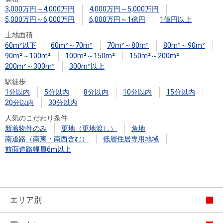
住まいと
ック）
購入ガイ
3,000万円～4,000万円
4,000万円～5,000万円
暮らしの
ド
5,000万円～6,000万円
6,000万円～1億円
1億円以上
税金の本
土地面積
（電子ブ
60m²以下
60m²～70m²
70m²～80m²
80m²～90m²
ック）
90m²～100m²
100m²～150m²
150m²～200m²
200m²～300m²
300m²以上
駅徒歩
1分以内
5分以内
8分以内
10分以内
15分以内
20分以内
30分以内
人気のこだわり条件
新着物件のみ
更地（更地渡し）
角地
南道路（南東・南西含む）
低層住居専用地域
前面道路幅員6m以上
エリア別