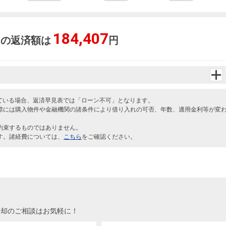
184,407
々の返済額は
円
えている場合、返済早見表では「ローン不可」となります。
際には購入物件や金融機関の諸条件により借り入れの可否、年数、適用金利等が変
約束するものではありません。
す。諸経費については、
こちら
をご確認ください。
売却のご相談はお気軽に！