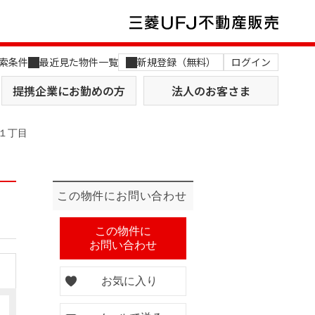
索条件
最近見た物件一覧
新規登録（無料）
ログイン
提携企業にお勤めの方
法人のお客さま
１丁目
この物件にお問い合わせ
店舗のご案内（関西）
MUFG Way
この物件に
お問い合わせ
土地を探す
AI不動産査定
役員一覧
お気に入り
おすすめ物件から探す