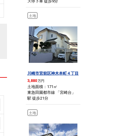
ス停下車 徒歩9分
土地
川崎市宮前区神木本町４丁目
3,880
万円
土地面積：171
㎡
東急田園都市線 「宮崎台」
駅 徒歩21分
土地