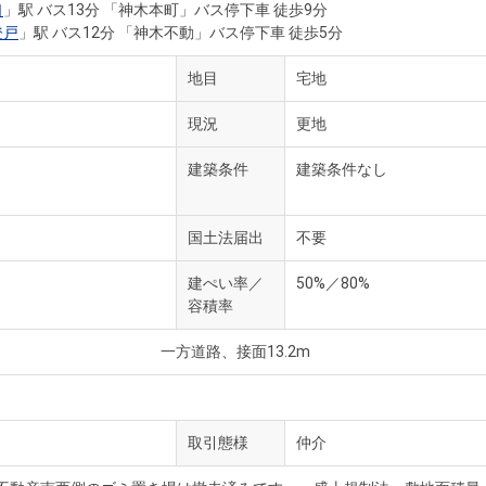
口
」駅 バス13分 「神木本町」バス停下車 徒歩9分
登戸
」駅 バス12分 「神木不動」バス停下車 徒歩5分
地目
宅地
現況
更地
建築条件
建築条件なし
国土法届出
不要
建ぺい率／
50%／80%
容積率
一方道路、接面13.2m
取引態様
仲介