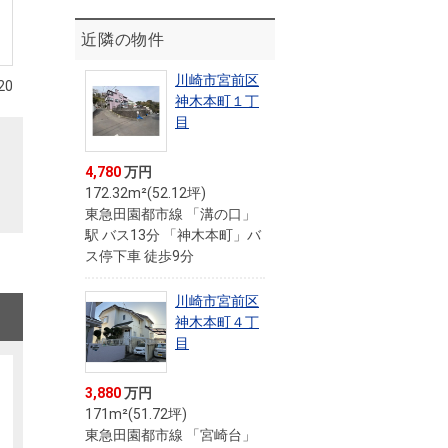
近隣の物件
川崎市宮前区
20
神木本町１丁
目
4,780
万円
172.32m²(52.12坪)
東急田園都市線 「溝の口」
駅 バス13分 「神木本町」バ
ス停下車 徒歩9分
川崎市宮前区
神木本町４丁
目
3,880
万円
171m²(51.72坪)
東急田園都市線 「宮崎台」