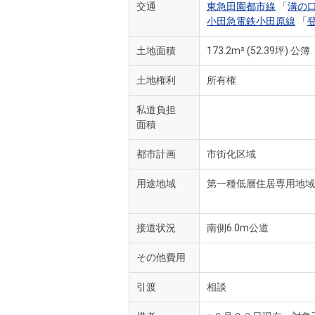
交通
東急田園都市線
「
溝の
小田急電鉄小田原線
「
土地面積
173.2m²
(52.39坪)
公簿
土地権利
所有権
私道負担
面積
都市計画
市街化区域
用途地域
第一種低層住居専用地域
接道状況
南側6.0m公道
その他費用
引渡
相談