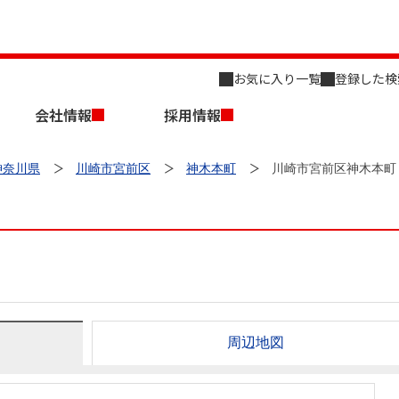
お気に入り一覧
登録した検
会社情報
採用情報
神奈川県
川崎市宮前区
神木本町
川崎市宮前区神木本町
店舗のご案内（名古屋）
会社概要
キャリア採用情報
新築・中古一戸建てを探す
売却相談
周辺地図
組織図
事業用物件を探す