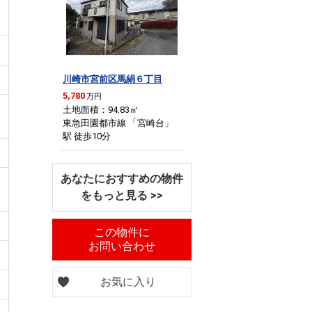
川崎市宮前区馬絹６丁目
5,780
万円
土地面積：94.83
㎡
東急田園都市線 「宮崎台」
駅 徒歩10分
あなたにおすすめの物件
をもっと見る >>
この物件に
お問い合わせ
お気に入り