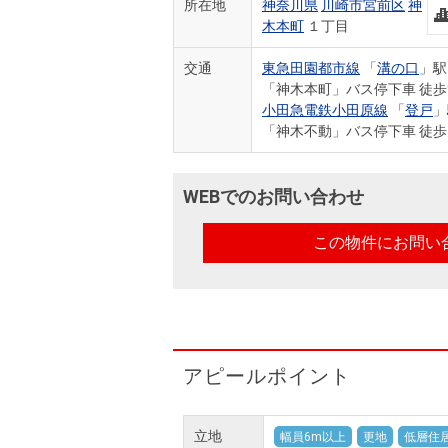
所在地
神奈川県
川崎市宮前区
神
木本町
１丁目
交通
東急田園都市線
「
溝の口
」駅
「神木本町」バス停下車 徒歩
小田急電鉄小田原線
「
登戸
」
「神木不動」バス停下車 徒歩
WEBでのお問い合わせ
この物件にお問い
アピールポイント
立地
幅員6m以上
更地
低層住