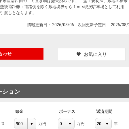
不動産南西側のゴミ置き場は撤去済みです。 盛土規制法、敷地面積最
壁後退距離：道路側を除く敷地境界から１ｍ ※現況駐車場として利用
引渡しとなります。
情報更新日：
2026/08/06
次回更新予定日：
2026/08/
合わせ
お気に入り
ーション
頭金
ボーナス
返済期間
%
万円
万円
年