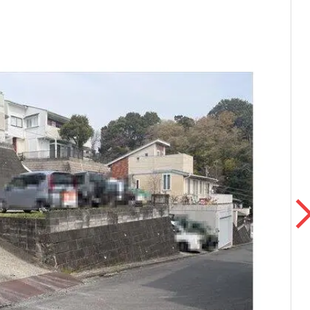
本社地図
住宅ローンシミュレーション
周辺相場検索
購入ガイド
売却ガイド