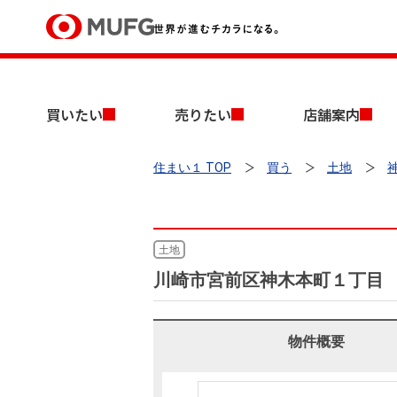
買いたい
買いたい
売りたい
店舗案内
売りたい
住まい１ TOP
買う
土地
店舗案内
買いたいTOP
売りたいTOP
店舗案内TOP
会社情報TOP
採用情報TOP
会社情報
土地
川崎市宮前区神木本町１丁目
採用情報
店舗のご案内（首都圏）
ごあいさつ
新卒採用情報
中古マンションを探す
無料査定
法人のお客さま
物件概要
経営ビジョン
投資用物件を探す
売却時手取り金額試算
提携企業にお勤めの方