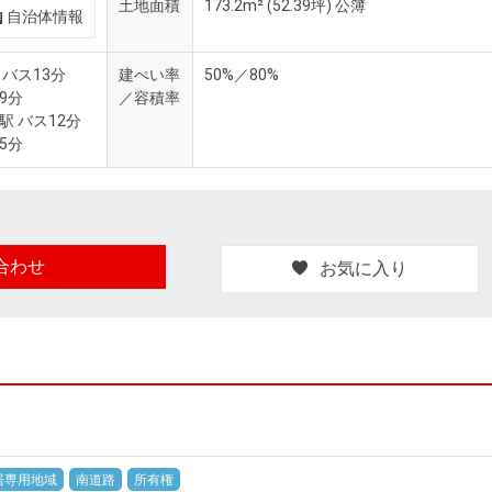
土地面積
173.2m²
(52.39坪)
公簿
自治体情報
 バス13分
建ぺい率
50%／80%
9分
／容積率
駅 バス12分
5分
合わせ
お気に入り
居専用地域
南道路
所有権