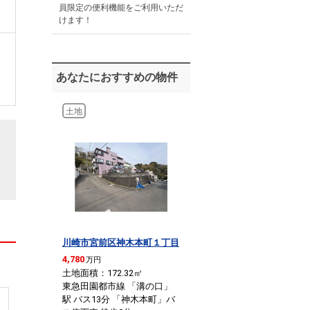
員限定の便利機能をご利用いただ
けます！
あなたにおすすめの物件
土地
川崎市宮前区神木本町１丁目
4,780
万円
土地面積：172.32
㎡
東急田園都市線 「溝の口」
駅 バス13分 「神木本町」バ