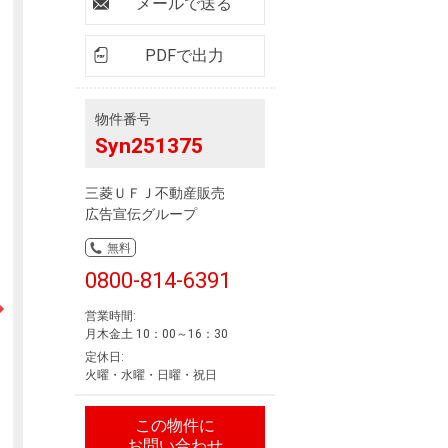
ニュースリリース
メールで送る
PDFで出力
住まい1プラス（お役立ちコラム）
住まい1プラス（お役立ちコラム）
閉じる
物件番号
Syn251375
三菱ＵＦＪ不動産販売
広告宣伝グループ
無料
0800-814-6391
営業時間:
月木金土 10：00～16：30
定休日:
火曜・水曜・日曜・祝日
この物件に
お問い合わせ