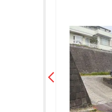
沿革
会員ページ
会社案内（電子ブック版）
購入向けサービス
売却向けサービス
住まいと暮らしの税金の本（電子ブック）
住まいと暮らしの税金の本（電子ブック）