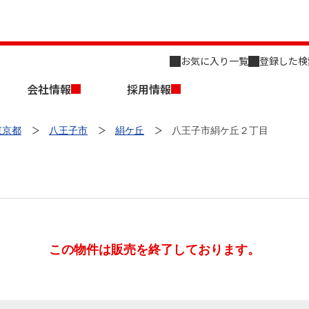
お気に入り一覧
登録した検
会社情報
採用情報
東京都
八王子市
絹ケ丘
八王子市絹ケ丘２丁目
店舗のご案内（名古屋）
会社概要
キャリア採用情報
新築・中古一戸建てを探す
売却相談
この物件は販売を終了しております。
組織図
事業用物件を探す