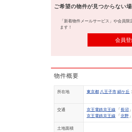
ご希望の物件が見つからない場
「新着物件メールサービス」や会員限
ます！
会員登
物件概要
所在地
東京都
八王子市
絹ケ丘
交通
京王電鉄京王線
「
長沼
京王電鉄京王線
「
北野
土地面積