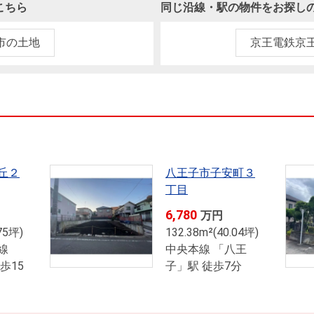
本社地図
こちら
同じ沿線・駅の物件をお探し
市の土地
京王電鉄京
住宅ローンシミュレーション
周辺相場検索
購入ガイド
売却ガイド
丘２
八王子市子安町３
丁目
6,780
万円
75坪)
132.38m²(40.04坪)
線
中央本線 「八王
歩15
子」駅 徒歩7分