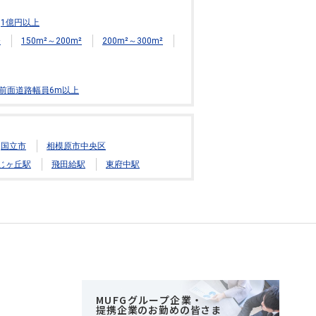
1億円以上
²
150m²～200m²
200m²～300m²
前面道路幅員6m以上
国立市
相模原市中央区
じヶ丘駅
飛田給駅
東府中駅
MUFGグループ企業・
提携企業のお勤めの皆さま