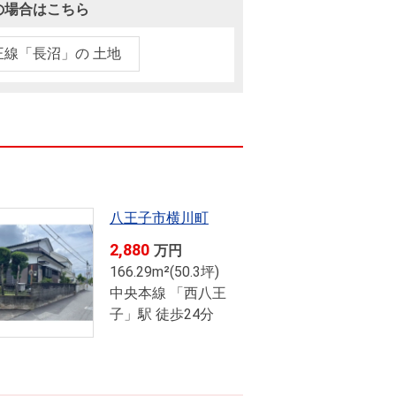
ニュースリリース
の場合はこちら
王線「長沼」の 土地
住まい1プラス（お役立ちコラム）
住まい1プラス（お役立ちコラム）
閉じる
八王子市横川町
2,880
万円
166.29m²(50.3坪)
中央本線 「西八王
子」駅 徒歩24分