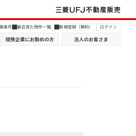
索条件
最近見た物件一覧
新規登録（無料）
ログイン
提携企業にお勤めの方
法人のお客さま
店舗のご案内（関西）
MUFG Way
土地を探す
AI不動産査定
役員一覧
おすすめ物件から探す