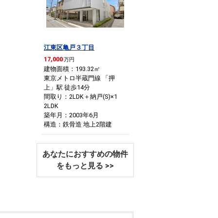
江東区亀戸３丁目
17,000
万円
建物面積：193.32
㎡
東京メトロ半蔵門線 「押
上」駅 徒歩14分
間取り：2LDK＋納戸(S)×1
2LDK
築年月：2003年6月
構造：鉄骨造 地上2階建
あなたにおすすめの物件
をもっと見る >>