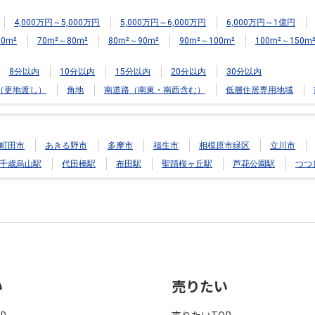
4,000万円～5,000万円
5,000万円～6,000万円
6,000万円～1億円
0m²
70m²～80m²
80m²～90m²
90m²～100m²
100m²～150m
8分以内
10分以内
15分以内
20分以内
30分以内
（更地渡し）
角地
南道路（南東・南西含む）
低層住居専用地域
町田市
あきる野市
多摩市
福生市
相模原市緑区
立川市
千歳烏山駅
代田橋駅
布田駅
聖蹟桜ヶ丘駅
芦花公園駅
つつ
い
売りたい