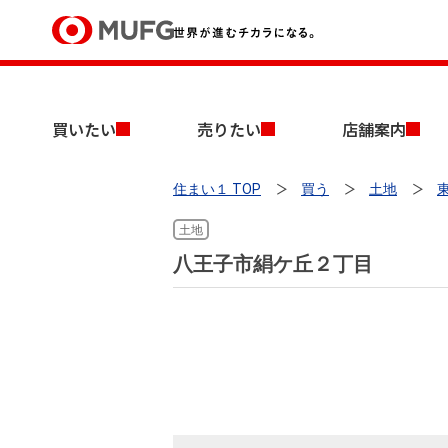
買いたい
買いたい
売りたい
店舗案内
売りたい
住まい１ TOP
買う
土地
店舗案内
買いたいTOP
売りたいTOP
店舗案内TOP
会社情報TOP
採用情報TOP
土地
会社情報
八王子市絹ケ丘２丁目
採用情報
店舗のご案内（首都圏）
ごあいさつ
新卒採用情報
中古マンションを探す
無料査定
法人のお客さま
経営ビジョン
投資用物件を探す
売却時手取り金額試算
提携企業にお勤めの方