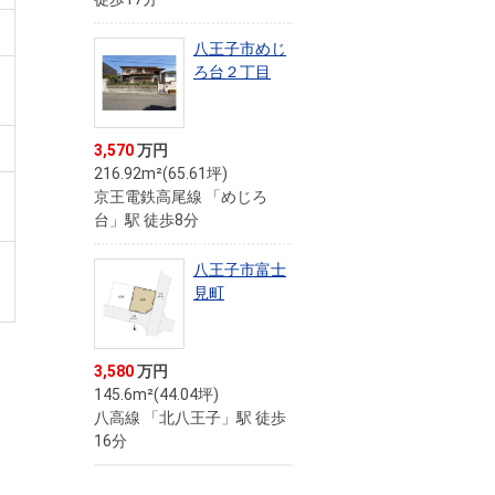
八王子市めじ
ろ台２丁目
3,570
万円
216.92m²(65.61坪)
京王電鉄高尾線 「めじろ
台」駅 徒歩8分
八王子市富士
見町
3,580
万円
145.6m²(44.04坪)
八高線 「北八王子」駅 徒歩
16分