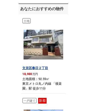
あなたにおすすめの物件
土地
文京区春日２丁目
18,980
万円
土地面積：92.59
㎡
東京メトロ丸ノ内線 「後楽
園」駅 徒歩11分
新着
一戸建て