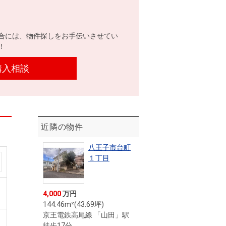
合には、物件探しをお手伝いさせてい
！
購入相談
近隣の物件
八王子市台町
１丁目
4,000
万円
144.46m²(43.69坪)
京王電鉄高尾線 「山田」駅
徒歩17分