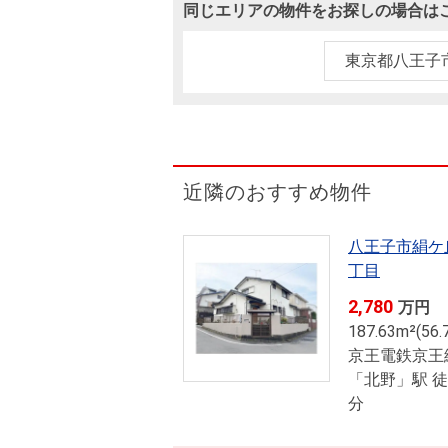
沿革
同じエリアの物件をお探しの場合は
会員ページ
会社案内（電子ブック版）
東京都八王子
購入向けサービス
売却向けサービス
住まいと暮らしの税金の本（電子ブック）
住まいと暮らしの税金の本（電子ブック）
近隣のおすすめ物件
八王子市絹ケ
丁目
2,780
万円
187.63m²(56.
京王電鉄京王
「北野」駅 徒
分