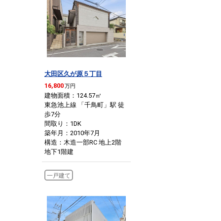
大田区久が原５丁目
16,800
万円
建物面積：124.57
㎡
東急池上線 「千鳥町」駅 徒
歩7分
間取り：1DK
築年月：2010年7月
構造：木造一部RC 地上2階
地下1階建
一戸建て