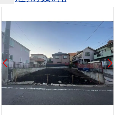
を探
本社地
ニュース
沿革
す
売却
会員ページ
図
リリース
投
時手
事業
資
取り
用物
会社案内
閉じる
用
金額
件を
（電子ブ
物
試算
探す
ック版）
件
を
売却向け
周辺相場
住まい1プ
探
サービス
検索
ラス（お
す
役立ちコ
ラム）
購入向け
住宅ロー
住まい1プ
住まいと
売却ガイ
サービス
ンシミュ
ラス（お
暮らしの
ド
レーショ
役立ちコ
税金の本
ン
ラム）
（電子ブ