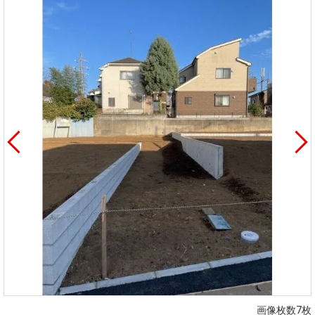
画像枚数7枚