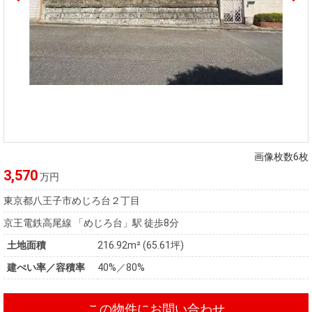
画像枚数6枚
3,570
万円
東京都八王子市めじろ台２丁目
京王電鉄高尾線 「めじろ台」駅 徒歩8分
土地面積
216.92m² (65.61坪)
建ぺい率／容積率
40%／80%
この物件にお問い合わせ