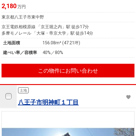
2,180
万円
東京都八王子市東中野
京王電鉄相模原線 「京王堀之内」駅 徒歩17分
多摩モノレール 「大塚・帝京大学」駅 徒歩14分
土地面積
156.08m² (47.21坪)
建ぺい率／容積率
40%／80%
この物件にお問い合わせ
土地
八王子市明神町１丁目