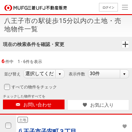
ログイン
八王子市の駅徒歩15分以内の土地・売
買いたい
地物件一覧
売りたい
現在の検索条件を確認・変更
店舗案内
6
件中
1 - 6件を表示
買いたいTOP
売りたいTOP
店舗案内TOP
会社情報TOP
採用情報TOP
並び替え
表示件数
会社情報
すべての物件をチェック
採用情報
店舗のご
ごあいさ
新卒採用
店舗のご
会社概
キャリア
店舗のご
MUFG
中古
無
新
売
A
チェックした
物件すべてを
案内（首
つ
情報
案内（名
要
採用情報
案内（関
Way
マン
料
築・
却
お問い合わせ
お気に入り
都圏）
古屋）
西）
法人のお客さま
ショ
査
中古
相
経営ビジ
役員一
組織図
ンを
定
一戸
談
土地
ョン
覧
探す
建て
提携企業にお勤めの方
八王子市子安町３丁目