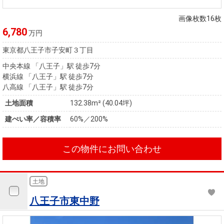
住まいと
ック）
購入ガイ
暮らしの
ド
画像枚数16枚
税金の本
6,780
万円
（電子ブ
東京都八王子市子安町３丁目
ック）
中央本線 「八王子」駅 徒歩7分
横浜線 「八王子」駅 徒歩7分
八高線 「八王子」駅 徒歩7分
土地面積
132.38m² (40.04坪)
建ぺい率／容積率
60%／200%
この物件にお問い合わせ
土地
八王子市東中野