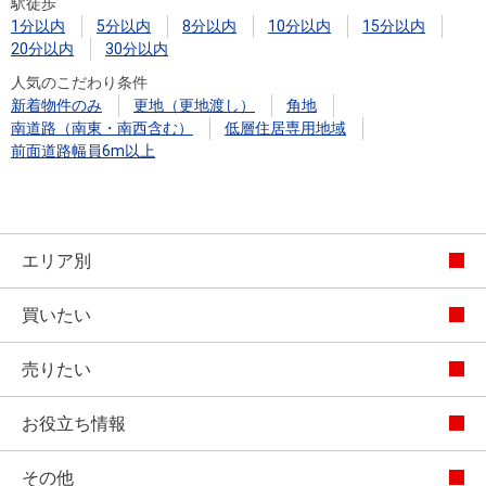
駅徒歩
1分以内
5分以内
8分以内
10分以内
15分以内
20分以内
30分以内
人気のこだわり条件
新着物件のみ
更地（更地渡し）
角地
南道路（南東・南西含む）
低層住居専用地域
前面道路幅員6m以上
エリア別
買いたい
売りたい
お役立ち情報
その他