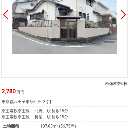
画像枚数6枚
2,780
万円
東京都八王子市絹ケ丘２丁目
京王電鉄京王線 「北野」駅 徒歩15分
京王電鉄京王線 「長沼」駅 徒歩15分
土地面積
187.63m² (56.75坪)